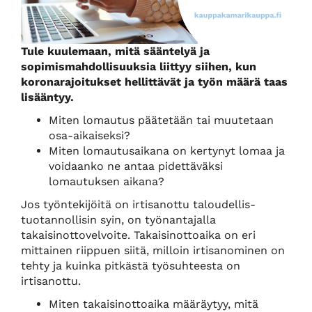
Tule kuulemaan, mitä sääntelyä ja
sopimismahdollisuuksia liittyy siihen, kun
koronarajoitukset hellittävät ja työn määrä taas
lisääntyy.
Miten lomautus päätetään tai muutetaan
osa-aikaiseksi?
Miten lomautusaikana on kertynyt lomaa ja
voidaanko ne antaa pidettäväksi
lomautuksen aikana?
Jos työntekijöitä on irtisanottu taloudellis-
tuotannollisin syin, on työnantajalla
takaisinottovelvoite. Takaisinottoaika on eri
mittainen riippuen siitä, milloin irtisanominen on
tehty ja kuinka pitkästä työsuhteesta on
irtisanottu.
Miten takaisinottoaika määräytyy, mitä