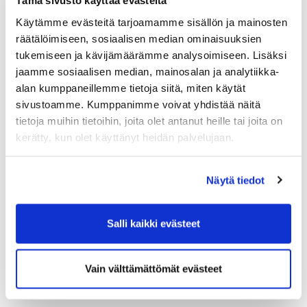
Tämä sivusto käyttää evästeitä
Miten takaisinottoaika määräytyy?
Käytämme evästeitä tarjoamamme sisällön ja mainosten
Sopimismahdollisuudet
räätälöimiseen, sosiaalisen median ominaisuuksien
Mitä on ”sama tai samankaltainen” työ?
tukemiseen ja kävijämäärämme analysoimiseen. Lisäksi
Käytännön toimet takaisinottotilanteessa
jaamme sosiaalisen median, mainosalan ja analytiikka-
alan kumppaneillemme tietoja siitä, miten käytät
Lakimies
Kirsi Parnila
, Helsingin seudun
sivustoamme. Kumppanimme voivat yhdistää näitä
kauppakamari
tietoja muihin tietoihin, joita olet antanut heille tai joita on
10.15
kerätty, kun olet käyttänyt heidän palvelujaan.
Tilaisuus päättyy
Näytä tiedot
Osallistumismaksu:
Jäsenhinta 230 € + alv 24 %,
normaalihinta 330 € + alv 24 %.
Salli kaikki evästeet
Ilmoittautuminen:
Ilmoittautumiset alla olevasta
linkistä. Linkki vie sinut KauppakamariKauppaan.
Lue lisää ja ilmoittaudu
Vain välttämättömät evästeet