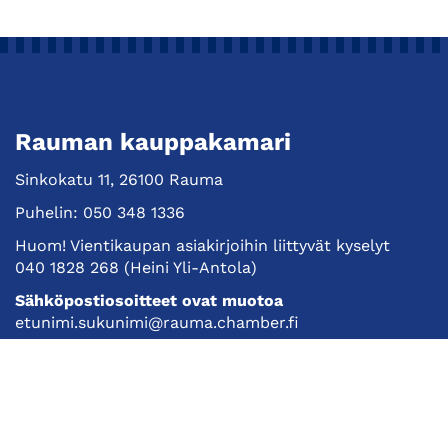
Rauman kauppakamari
Sinkokatu 11, 26100 Rauma
Puhelin:
050 348 1336
Huom! Vientikaupan asiakirjoihin liittyvät kyselyt
040 1828 268
(Heini Yli-Antola)
Sähköpostiosoitteet ovat muotoa
etunimi.sukunimi@rauma.chamber.fi
Toimiston sähköpostiosoite
kauppakamari@rauma.chamber.fi
Laajemmat yhteystiedot
Kauppakamari