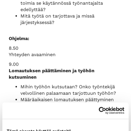
toimia se käytännössä työnantajalta
edellyttää?
Mitä työtä on tarjottava ja missä
järjestyksessä?
Ohjelma:
8.50
Yhteyden avaaminen
9.00
Lomautuksen päättäminen ja työhön
kutsuminen
Mihin työhön kutsutaan? Onko työntekijä
velvollinen palaamaan tarjottuun työhön?
Määräaikaisen lomautuksen päättyminen
Toistaiseksi voimassa olevan lomautuksen
muuttaminen ja päättäminen
Päättämisilmoitus ja sen toimittaminen
Takaisinottovelvollisuus