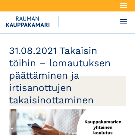
Navi
Navi
31.08.2021 Takaisin
töihin – lomautuksen
päättäminen ja
irtisanottujen
takaisinottaminen