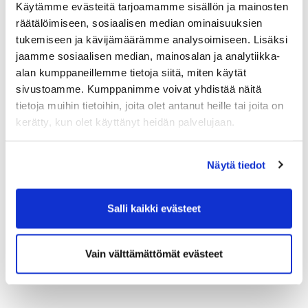
Käytämme evästeitä tarjoamamme sisällön ja mainosten
Asianajotoimisto Castrén & Snellman
räätälöimiseen, sosiaalisen median ominaisuuksien
Johtava asiantuntija
Sari Wulff
, Verohallinto,
tukemiseen ja kävijämäärämme analysoimiseen. Lisäksi
tulorekisteriyksikkö
Erityisasiantuntija, ulkomaantyön vakuuttaminen
jaamme sosiaalisen median, mainosalan ja analytiikka-
Marjaana Lundqvist,
Eläketurvakeskus
alan kumppaneillemme tietoja siitä, miten käytät
sivustoamme. Kumppanimme voivat yhdistää näitä
Ilmoittautuminen:
tietoja muihin tietoihin, joita olet antanut heille tai joita on
Ilmoittautumiset alla olevasta linkistä. Linkki vie
kerätty, kun olet käyttänyt heidän palvelujaan.
sinut
KauppakamariKauppaan
.
(Etäkoulutukseen osallistuaksesi, valitse
osallistumistapa "Etätoteutus")
Näytä tiedot
LUE LISÄÄ JA ILMOITTAUDU
Salli kaikki evästeet
Vain välttämättömät evästeet