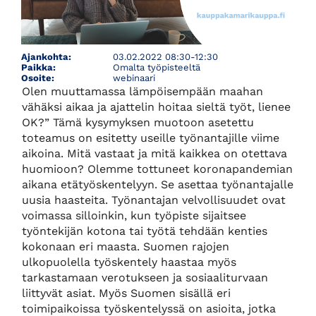
Ajankohta:
03.02.2022 08:30-12:30
Paikka:
Omalta työpisteeltä
Osoite:
webinaari
Olen muuttamassa lämpöisempään maahan
vähäksi aikaa ja ajattelin hoitaa sieltä työt, lienee
OK?” Tämä kysymyksen muotoon asetettu
toteamus on esitetty useille työnantajille viime
aikoina. Mitä vastaat ja mitä kaikkea on otettava
huomioon? Olemme tottuneet koronapandemian
aikana etätyöskentelyyn. Se asettaa työnantajalle
uusia haasteita. Työnantajan velvollisuudet ovat
voimassa silloinkin, kun työpiste sijaitsee
työntekijän kotona tai työtä tehdään kenties
kokonaan eri maasta. Suomen rajojen
ulkopuolella työskentely haastaa myös
tarkastamaan verotukseen ja sosiaaliturvaan
liittyvät asiat. Myös Suomen sisällä eri
toimipaikoissa työskentelyssä on asioita, jotka