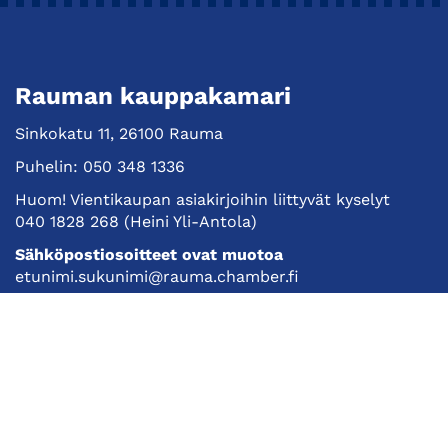
Rauman kauppakamari
Sinkokatu 11, 26100 Rauma
Puhelin:
050 348 1336
Huom! Vientikaupan asiakirjoihin liittyvät kyselyt
040 1828 268
(Heini Yli-Antola)
Sähköpostiosoitteet ovat muotoa
etunimi.sukunimi@rauma.chamber.fi
Toimiston sähköpostiosoite
kauppakamari@rauma.chamber.fi
Laajemmat yhteystiedot
Kauppakamari
Koulutukset ja tapahtumat