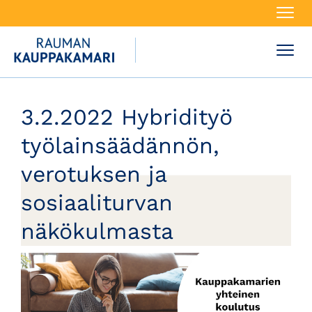
Navi
Navi
3.2.2022 Hybridityö
työlainsäädännön,
verotuksen ja
sosiaaliturvan
näkökulmasta