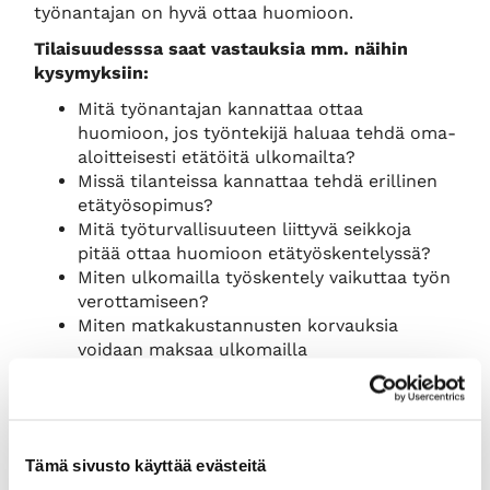
työnantajan on hyvä ottaa huomioon.
Tilaisuudesssa saat vastauksia mm. näihin
kysymyksiin:
Mitä työnantajan kannattaa ottaa
huomioon, jos työntekijä haluaa tehdä oma-
aloitteisesti etätöitä ulkomailta?
Missä tilanteissa kannattaa tehdä erillinen
etätyösopimus?
Mitä työturvallisuuteen liittyvä seikkoja
pitää ottaa huomioon etätyöskentelyssä?
Miten ulkomailla työskentely vaikuttaa työn
verottamiseen?
Miten matkakustannusten korvauksia
voidaan maksaa ulkomailla
työskenneltäessä?
Etätyö ulkomailla– miten ja minne
sosiaaliturva hoidetaan?
Asiantuntijat:
Tämä sivusto käyttää evästeitä
Osakas, asianajaja
Outi Tähtinen
,