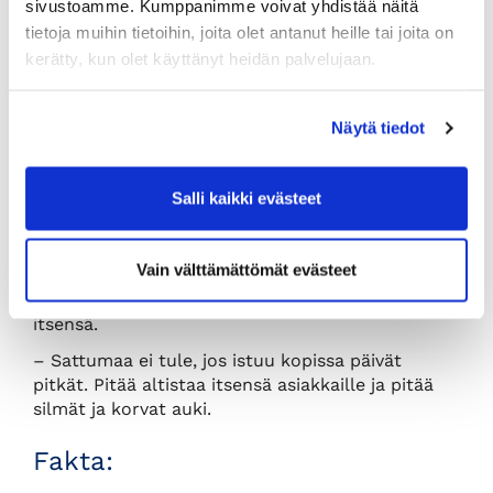
sivustoamme. Kumppanimme voivat yhdistää näitä
Kiina jäämässä sivuosaan
tietoja muihin tietoihin, joita olet antanut heille tai joita on
Enerpointilla on edelleen yhteisyritys
kerätty, kun olet käyttänyt heidän palvelujaan.
Hongkongissa, mutta tuotantoa ollaan
siirtämässä yhä enemmän Viron tehtaalle.
Näytä tiedot
– Kiinassa tuottavuutta on hankala parantaa ja
palkkataso nousee koko ajan. Kiinassa
toimintatavat ovat niin erilaiset, ja se vie
Salli kaikki evästeet
energiaa, Lipsanen muotoilee.
Vaikka sattumalla on ollut suuri merkitys
Vain välttämättömät evästeet
kansainvälisten askelten ottamisessa, niin
Lipsasen mukaan sattumallekin voi altistaa
itsensä.
– Sattumaa ei tule, jos istuu kopissa päivät
pitkät. Pitää altistaa itsensä asiakkaille ja pitää
silmät ja korvat auki.
Fakta: