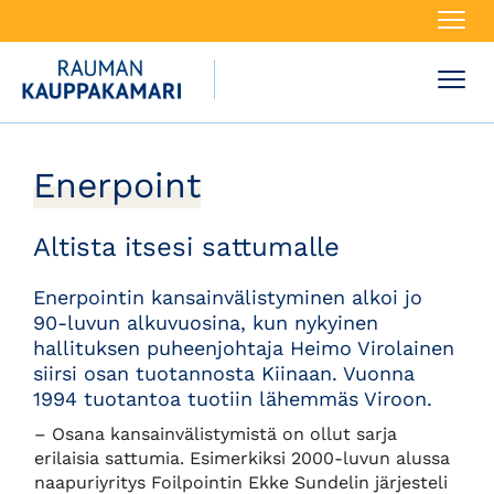
Navi
Navi
Enerpoint
Altista itsesi sattumalle
Enerpointin kansainvälistyminen alkoi jo
90-luvun alkuvuosina, kun nykyinen
hallituksen puheenjohtaja Heimo Virolainen
siirsi osan tuotannosta Kiinaan. Vuonna
1994 tuotantoa tuotiin lähemmäs Viroon.
– Osana kansainvälistymistä on ollut sarja
erilaisia sattumia. Esimerkiksi 2000-luvun alussa
naapuriyritys Foilpointin Ekke Sundelin järjesteli