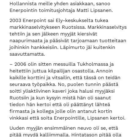
Hollannista meille yhden asiakkaan, sanoo
Enerpointin toimitusjohtaja Matti Lipsanen.
2003 Enerpoint sai Ely-keskukselta tukea
markkinaselvitykseen Ruotsissa. Markkinaselvitys
tehtiin ja sen jälkeen myyjät kiersivät
naapurimaata ja pääsivät tarjoamaan tuotteitaan
joihinkin hankkeisiin. Läpimurto jäi kuitenkin
saavuttamatta.
– 2006 olin sitten messuilla Tukholmassa ja
heitettiin juttua kilpailijan osastolla. Annoin
kaikille korttini ja vitsailin, että tässä on teidän
seuraava työpaikka. No, puolen tunnin päästä
soitti yliaktiivinen kaveri joka halusi myyjäksi
Ruotsiin ja kun kysyin mistä hän oli saanut
tiedon hän kertoi että oli päättänyt lähteä
firmasta ja kollega jolle olin antanut kortin
vinkkasi että soita Enerpointille, Lipsanen kertoi.
Uuden myyjän ensimmäinen neuvo oli se, että
pitää myydä kalliimmalla. Hintatason pitää olla