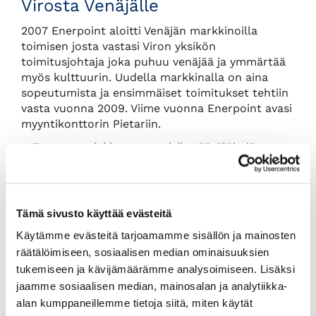
Virosta Venäjälle
2007 Enerpoint aloitti Venäjän markkinoilla
toimisen josta vastasi Viron yksikön
toimitusjohtaja joka puhuu venäjää ja ymmärtää
myös kulttuurin. Uudella markkinalla on aina
sopeutumista ja ensimmäiset toimitukset tehtiin
vasta vuonna 2009. Viime vuonna Enerpoint avasi
myyntikonttorin Pietariin.
– Teemme asiakkaan tarpeisiin räätälöityjä
tuotteita, mutta Venäjää varten saatamme joutua
suunnittelemaan vakiotuotteita. Siellä asiat
halutaan heti valmiina eikä jakseta odottaa
suunnittelua ja tuotteen kehittämistä kahta
Tämä sivusto käyttää evästeitä
vuotta.
Käytämme evästeitä tarjoamamme sisällön ja mainosten
Venäjällä on myös tärkeää päästä suoraan
räätälöimiseen, sosiaalisen median ominaisuuksien
asioista päättävien ihmisten luokse. Tuntematta
tukemiseen ja kävijämäärämme analysoimiseen. Lisäksi
ihmisiä saa vastaansa vain sihteerin, jonka tärkein
jaamme sosiaalisen median, mainosalan ja analytiikka-
tehtävä on pitää kaupustelijat loitolla.
alan kumppaneillemme tietoja siitä, miten käytät