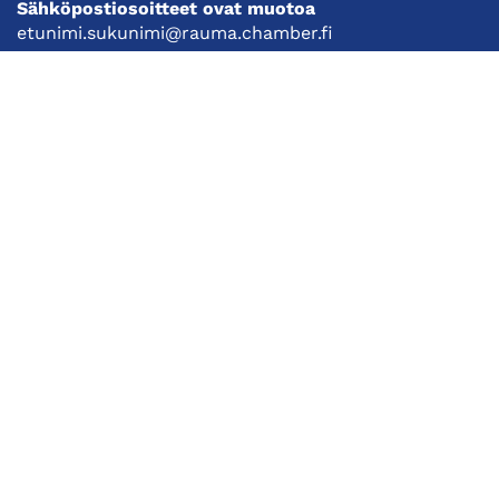
Sähköpostiosoitteet ovat muotoa
etunimi.sukunimi@rauma.chamber.fi
Toimiston sähköpostiosoite
kauppakamari@rauma.chamber.fi
Laajemmat yhteystiedot
Kauppakamari
Koulutukset ja tapahtumat
Jäsenyys
Kansainvälisyys
Muut palvelut
Ajankohtaista
Tietosuojaseloste
Liity jäseneksi