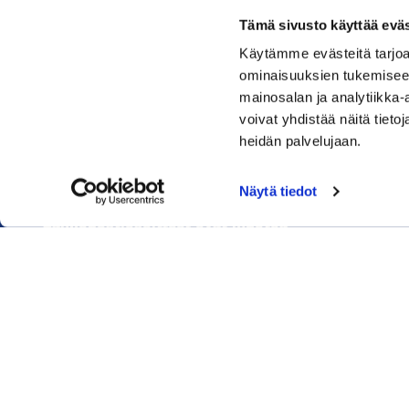
Tämä sivusto käyttää eväs
Käytämme evästeitä tarjoa
Rauman kauppakamari
ominaisuuksien tukemisee
mainosalan ja analytiikka
Sinkokatu 11, 26100 Rauma
voivat yhdistää näitä tietoja
heidän palvelujaan.
Puhelin:
050 348 1336
Huom! Vientikaupan asiakirjoihin liittyvät kyselyt
Näytä tiedot
040 1828 268
(Heini Yli-Antola)
Sähköpostiosoitteet ovat muotoa
etunimi.sukunimi@rauma.chamber.fi
Toimiston sähköpostiosoite
kauppakamari@rauma.chamber.fi
Laajemmat yhteystiedot