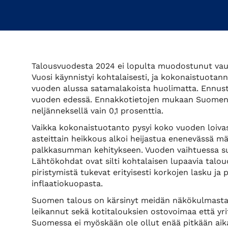
Talousvuodesta 2024 ei lopulta muodostunut vauh
Vuosi käynnistyi kohtalaisesti, ja kokonaistuotan
vuoden alussa satamalakoista huolimatta. Ennust
vuoden edessä. Ennakkotietojen mukaan Suomen 
neljänneksellä vain 0,1 prosenttia.
Vaikka kokonaistuotanto pysyi koko vuoden loiva
asteittain heikkous alkoi heijastua enenevässä mää
palkkasumman kehitykseen. Vuoden vaihtuessa suh
Lähtökohdat ovat silti kohtalaisen lupaavia talo
piristymistä tukevat erityisesti korkojen lasku 
inflaatiokuopasta.
Suomen talous on kärsinyt meidän näkökulmastamm
leikannut sekä kotitalouksien ostovoimaa että yri
Suomessa ei myöskään ole ollut enää pitkään aikaa