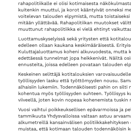
rahapolitiikalle ei olisi kotimaisesta näkökulmast
kuitenkin muuttui, ja korot kääntyivät onneksi m
voitelevan talouden elpymistä, mutta toistaiseksi 
mitään yllättävää. Rahapolitiikan muutokset välit
muuttunut rahapolitiikka ei vielä ehtinyt vaikutt
Luottamuskyselyissä sekä yritysten että kotitalo
edelleen ollaan kaukana keskimääräisestä. Erityise
Kuluttajaluottamus koheni alkuvuodesta, mutta k
edettäessä tunnelmat jopa heikkenivät. Näiltä osi
ennusteita, joissa edelleen povataan talouden el
Keskeinen selittäjä kotitalouksien varovaisuudelle
työllisyyden lasku että työttömyyden nousu. Sam
alhaisiin lukemiin. Todennäköisesti pahin on silti n
kohentua myös työllisyyden suhteen. Työllisyys k
viiveellä, joten kovin nopeaa kohenemista tusk
Vuosi vaihtui poikkeuksellisen epävarmoissa ja pel
tammikuuta Yhdysvalloissa valtaan astuu arvaamat
alkumetreillä kansainvälisen politiikkakehitykse
muistaa, että kotimaan talouden todennäköisin keh