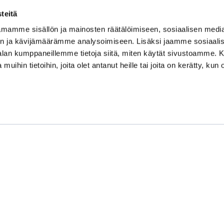
teitä
mamme sisällön ja mainosten räätälöimiseen, sosiaalisen medi
Kauppakamari
n ja kävijämäärämme analysoimiseen. Lisäksi jaamme sosiaali
-alan kumppaneillemme tietoja siitä, miten käytät sivustoamme
Koulutukset ja tapahtumat
 muihin tietoihin, joita olet antanut heille tai joita on kerätty, kun 
Jäsenyys
Kansainvälisyys
Muut palvelut
Ajankohtaista
Tietosuojaseloste