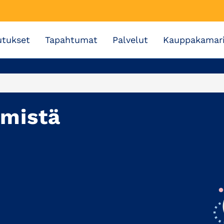
utukset
Tapahtumat
Palvelut
Kauppakamar
ymistä