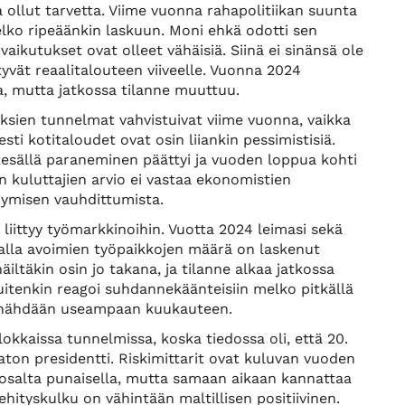
a ollut tarvetta. Viime vuonna rahapolitiikan suunta
elko ripeäänkin laskuun. Moni ehkä odotti sen
vaikutukset ovat olleet vähäisiä. Siinä ei sinänsä ole
tyvät reaalitalouteen viiveelle. Vuonna 2024
aa, mutta jatkossa tilanne muuttuu.
uksien tunnelmat vahvistuivat viime vuonna, vaikka
sti kotitaloudet ovat osin liiankin pessimistisiä.
esällä paraneminen päättyi ja vuoden loppua kohti
n kuluttajien arvio ei vastaa ekonomistien
pymisen vauhdittumista.
 liittyy työmarkkinoihin. Vuotta 2024 leimasi sekä
alla avoimien työpaikkojen määrä on laskenut
äiltäkin osin jo takana, ja tilanne alkaa jatkossa
uitenkin reagoi suhdannekäänteisiin melko pitkällä
in nähdään useampaan kuukauteen.
okkaissa tunnelmissa, koska tiedossa oli, että 20.
on presidentti. Riskimittarit ovat kuluvan vuoden
n osalta punaisella, mutta samaan aikaan kannattaa
ityskulku on vähintään maltillisen positiivinen.