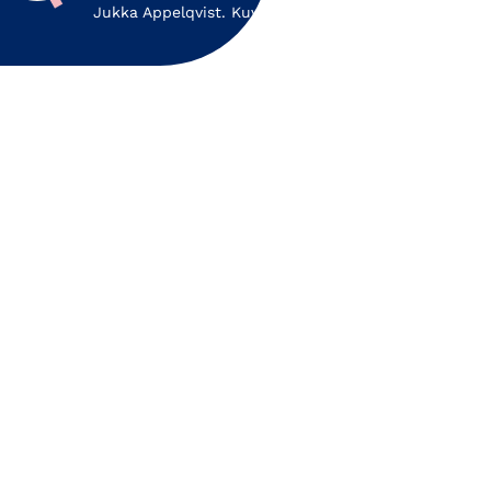
Jukka Appelqvist. Kuvaaja Liisa Hakala