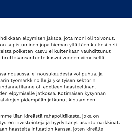
dikkaan elpymisen jaksoa, jota moni oli toivonut.
non supistuminen jopa hieman yllättäen katkesi heti
eista poiketen kasvu ei kuitenkaan vauhdittunut
bruttokansantuote kasvoi vuoden viimeisellä
ssa nousussa, ei nousukaudesta voi puhua, ja
rin työmarkkinoille ja yksityisen sektorin
dannetilanne oli edelleen haasteellinen.
uden elpymiselle jatkossa. Kotimaisen kysynnän
ja palkkojen pidempään jatkunut kipuaminen
e liian kireästä rahapolitiikasta, joka on
tysten investointeja ja hyydyttänyt asuntomarkkinat.
n haasteita inflaation kanssa, joten kireälle