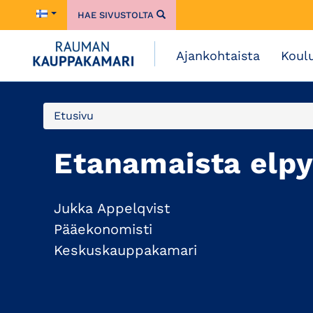
HAE SIVUSTOLTA
Ajankohtaista
Koul
Etusivu
Etanamaista elp
Jukka Appelqvist
Pääekonomisti
Keskuskauppakamari