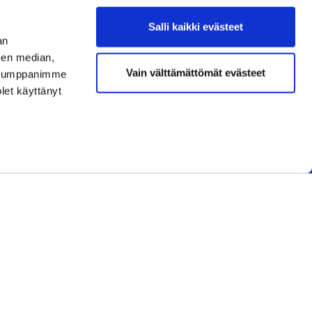
Salli kaikki evästeet
an
sen median,
Liity jäseneksi
Vain välttämättömät evästeet
. Kumppanimme
olet käyttänyt
Lue uusin lehti
Tilaa uutiskirjeitä