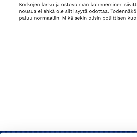
Korkojen lasku ja ostovoiman koheneminen siivittä
nousua ei ehkä ole silti syytä odottaa. Todennäkö
paluu normaaliin. Mikä sekin olisin poliittisen k