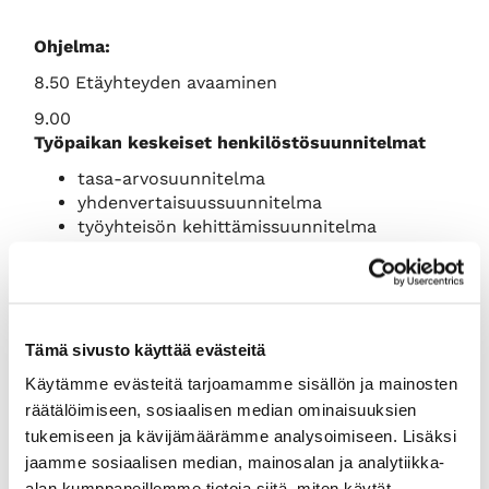
Ohjelma:
8.50 Etäyhteyden avaaminen
9.00
Työpaikan keskeiset henkilöstösuunnitelmat
tasa-arvosuunnitelma
yhdenvertaisuussuunnitelma
työyhteisön kehittämissuunnitelma
sähköisen työskentelyn pelisäännöt
12.00 Tilaisuus päättyy
Osallistumismaksu:
Jäsenhinta 450 € + alv 24
Tämä sivusto käyttää evästeitä
%, normaalihinta 600 € + alv 24 %.
Käytämme evästeitä tarjoamamme sisällön ja mainosten
Ilmoittautuminen:
Ilmoittautumiset alla olevasta
räätälöimiseen, sosiaalisen median ominaisuuksien
linkistä, ilmoittaudu viimeistään 27.01.2023. Linkki
tukemiseen ja kävijämäärämme analysoimiseen. Lisäksi
vie sinut
KauppakamariKauppaan
.
jaamme sosiaalisen median, mainosalan ja analytiikka-
(Etäkoulutukseen osallistuaksesi, valitse
alan kumppaneillemme tietoja siitä, miten käytät