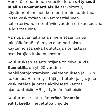
Henkilöstöhallinnon vuosikello on
erityisesti
uusille HR-ammattilaisille
tarkoitettu,
käytännönläheinen kolmen tunnin koulutus,
jossa keskitytään HR-ammattialueen
kalenterivuoden tehtäviin vuoden eri kuukausina
ja kvartaaleina.
Aamupäivän aikana ammennetaan paitsi
lainsäädännöstä, myös alan parhaista
käytännöistä sekä kouluttajan omasta ja
osallistujien kokemuksesta.
Koulutuksen asiantuntijana toimivalla
Pia
Klemetillä
on yli 20 vuoden
henkilöstöjohtamisen, valmennuksen ja HR:n
kokemus. Hän on yrittäjä ja tietokirjailija, joka
keskustelee ja ottaa aktiivisesti kantaa
ajankohtaisiin HR- ja työelämäaiheisiin
Koulutus järjestetään
etänä Teamsin
välityksellä
. Tervetuloa linjoille!