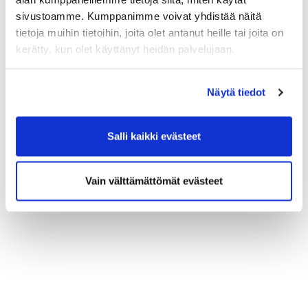
osallistumistapa "Etätoteutus")
sivustoamme. Kumppanimme voivat yhdistää näitä
tietoja muihin tietoihin, joita olet antanut heille tai joita on
kerätty, kun olet käyttänyt heidän palvelujaan.
LUE LISÄÄ JA ILMOITTAUDU
Näytä tiedot
Salli kaikki evästeet
Vain välttämättömät evästeet