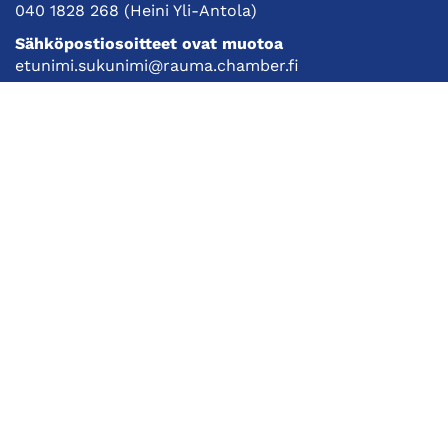
040 1828 268
(Heini Yli-Antola)
Sähköpostiosoitteet ovat muotoa
etunimi.sukunimi@rauma.chamber.fi
Toimiston sähköpostiosoite
kauppakamari@rauma.chamber.fi
Laajemmat yhteystiedot
Kauppakamari
Koulutukset ja tapahtumat
Jäsenyys
Kansainvälisyys
Muut palvelut
Ajankohtaista
Tietosuojaseloste