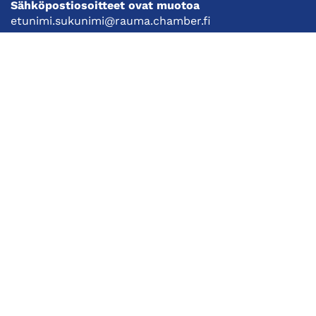
Sähköpostiosoitteet ovat muotoa
etunimi.sukunimi@rauma.chamber.fi
Toimiston sähköpostiosoite
kauppakamari@rauma.chamber.fi
Laajemmat yhteystiedot
Kauppakamari
Koulutukset ja tapahtumat
Jäsenyys
Kansainvälisyys
Muut palvelut
Ajankohtaista
Tietosuojaseloste
Liity jäseneksi