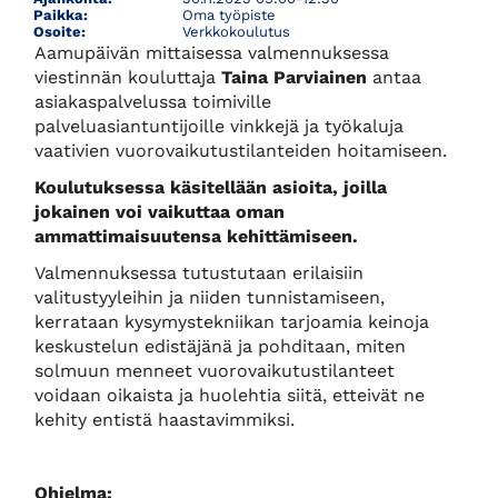
Paikka:
Oma työpiste
Osoite:
Verkkokoulutus
Aamupäivän mittaisessa valmennuksessa
viestinnän kouluttaja
Taina Parviainen
antaa
asiakaspalvelussa toimiville
palveluasiantuntijoille vinkkejä ja työkaluja
vaativien vuorovaikutustilanteiden hoitamiseen.
Koulutuksessa käsitellään asioita, joilla
jokainen voi vaikuttaa oman
ammattimaisuutensa kehittämiseen.
Valmennuksessa tutustutaan erilaisiin
valitustyyleihin ja niiden tunnistamiseen,
kerrataan kysymystekniikan tarjoamia keinoja
keskustelun edistäjänä ja pohditaan, miten
solmuun menneet vuorovaikutustilanteet
voidaan oikaista ja huolehtia siitä, etteivät ne
kehity entistä haastavimmiksi.
Ohjelma: