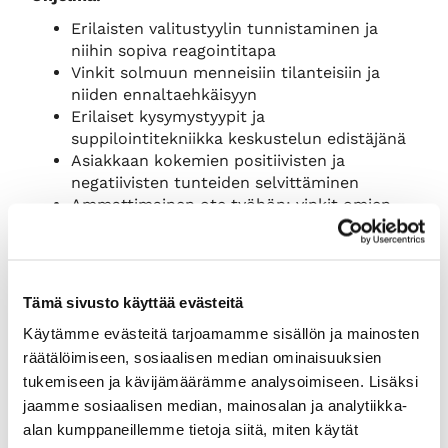
Erilaisten valitustyylin tunnistaminen ja
niihin sopiva reagointitapa
Vinkit solmuun menneisiin tilanteisiin ja
niiden ennaltaehkäisyyn
Erilaiset kysymystyypit ja
suppilointitekniikka keskustelun edistäjänä
Asiakkaan kokemien positiivisten ja
negatiivisten tunteiden selvittäminen
Ammattimainen ote työhön: vinkit omien
vahvuuksien kehittämiseen itsenäisesti ja
työpaikalla
Asiantuntijana
FM, KTK, KauppakamariTiedon
Tämä sivusto käyttää evästeitä
päätoimittaja
Taina Parviainen,
Helsingin seudun
kauppakamari
Käytämme evästeitä tarjoamamme sisällön ja mainosten
räätälöimiseen, sosiaalisen median ominaisuuksien
Jäsenhinta
450 euroa (+ alv), normaalihinta 550
tukemiseen ja kävijämäärämme analysoimiseen. Lisäksi
euroa (+ alv).
jaamme sosiaalisen median, mainosalan ja analytiikka-
Koulutukseen ilmoittaudutaan
alan kumppaneillemme tietoja siitä, miten käytät
Kauppakamarikaupan kautta oheisella linkillä.