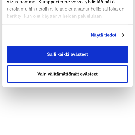
sivustoamme. Kumppanimme voivat yhdistää näitä
tietoja muihin tietoihin, joita olet antanut heille tai joita on
kerätty, kun olet käyttänyt heidän palvelujaan.
LUE LISÄÄ JA ILMOITTAUDU
Näytä tiedot
Salli kaikki evästeet
Vain välttämättömät evästeet