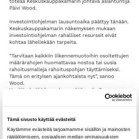
toteaa Keskuskauppakamarin johtava asiantuntija
Päivi Wood.
Investointiohjelman lausuntoaika päättyy tänään.
Keskuskauppakamarin näkemyksen mukaan
investointiohjelman rahalliset resurssit eivät
kohtaa lähellekään tarpeita.
”Tarvitaan kaikkiin liikennemuotoihin osoitettujen
määrärahojen huomattavaa nostoa tai uusia
rahoitusmalleja rahoituspohjan täyttämiseksi.
Tämä on erityisen ajankohtaista nyt”, sanoo
Wood.
Venäjän hyökkäyssodan myötä myös Suomen
logistinen sijainti on muutoksen kourissa. Venäjän
ilmatilan sulkeminen, konttiliikenteen ongelmat
sekä kohonneet energian hinnat vaikuttavat
suoraan kuljetuskustannuksiin. Woodin mukaan
Tämä sivusto käyttää evästeitä
liikennehankkeet tukevat alueellista
Käytämme evästeitä tarjoamamme sisällön ja mainosten
saavutettavuutta ja lisäävät investointeja
räätälöimiseen, sosiaalisen median ominaisuuksien
Suomeen.