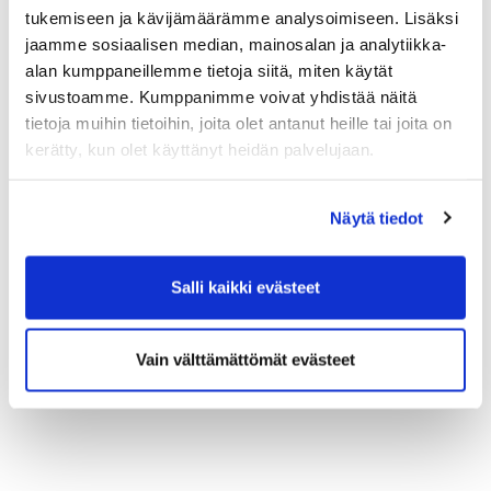
tukemiseen ja kävijämäärämme analysoimiseen. Lisäksi
”Näillä tekijöillä on myös merkittävä vaikutus
jaamme sosiaalisen median, mainosalan ja analytiikka-
kuljetusten toiminta- ja huoltovarmuuteen ja
alan kumppaneillemme tietoja siitä, miten käytät
viime kädessä siihen, mikä on Suomen logistinen
sivustoamme. Kumppanimme voivat yhdistää näitä
sijainti ja sen strategien tulevaisuus idän ja
tietoja muihin tietoihin, joita olet antanut heille tai joita on
lännen solmukohdassa. Suomessa on pidettävä
kerätty, kun olet käyttänyt heidän palvelujaan.
huolta siitä, että suhteellinen logistinen
sijaintimme ja sen strateginen hyödyntäminen
eivät karkaa yhä kauemmas maailman
Näytä tiedot
markkinoilta kohoavien energiahintojen ja
rapautuvien yhteyksien myötä”, toteaa Wood.
Salli kaikki evästeet
Vain välttämättömät evästeet