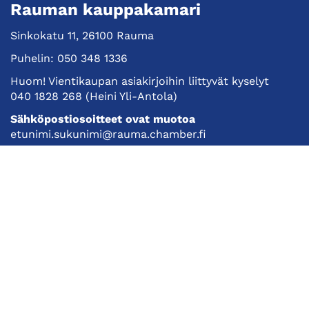
Rauman kauppakamari
Sinkokatu 11, 26100 Rauma
Puhelin:
050 348 1336
Huom! Vientikaupan asiakirjoihin liittyvät kyselyt
040 1828 268
(Heini Yli-Antola)
Sähköpostiosoitteet ovat muotoa
etunimi.sukunimi@rauma.chamber.fi
Toimiston sähköpostiosoite
kauppakamari@rauma.chamber.fi
Laajemmat yhteystiedot
Kauppakamari
Koulutukset ja tapahtumat
Jäsenyys
Kansainvälisyys