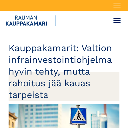
Navi
Navi
Kauppakamarit:
Valtion
infrainvestointiohjelma
hyvin tehty, mutta
rahoitus jää kauas
tarpeista