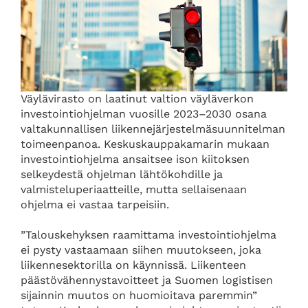
Väylävirasto on laatinut valtion väyläverkon
investointiohjelman vuosille 2023–2030 osana
valtakunnallisen liikennejärjestelmäsuunnitelman
toimeenpanoa. Keskuskauppakamarin mukaan
investointiohjelma ansaitsee ison kiitoksen
selkeydestä ohjelman lähtökohdille ja
valmisteluperiaatteille, mutta sellaisenaan
ohjelma ei vastaa tarpeisiin.
”Talouskehyksen raamittama investointiohjelma
ei pysty vastaamaan siihen muutokseen, joka
liikennesektorilla on käynnissä. Liikenteen
päästövähennystavoitteet ja Suomen logistisen
sijainnin muutos on huomioitava paremmin”