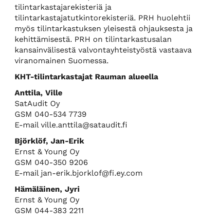
tilintarkastajarekisteriä ja
tilintarkastajatutkintorekisteriä. PRH huolehtii
myös tilintarkastuksen yleisestä ohjauksesta ja
kehittämisestä. PRH on tilintarkastusalan
kansainvälisestä valvontayhteistyöstä vastaava
viranomainen Suomessa.
KHT-tilintarkastajat Rauman alueella
Anttila, Ville
SatAudit Oy
GSM 040-534 7739
E-mail ville.anttila@sataudit.fi
Björklöf, Jan-Erik
Ernst & Young Oy
GSM 040-350 9206
E-mail jan-erik.bjorklof@fi.ey.com
Hämäläinen, Jyri
Ernst & Young Oy
GSM 044-383 2211