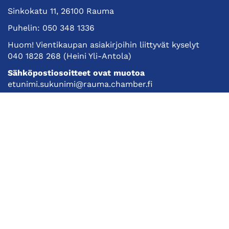
Sinkokatu 11, 26100 Rauma
Puhelin:
050 348 1336
Huom! Vientikaupan asiakirjoihin liittyvät kyselyt
040 1828 268
(Heini Yli-Antola)
Sähköpostiosoitteet ovat muotoa
etunimi.sukunimi@rauma.chamber.fi
Toimiston sähköpostiosoite
kauppakamari@rauma.chamber.fi
Laajemmat yhteystiedot
Kauppakamari
Koulutukset ja tapahtumat
Jäsenyys
Kansainvälisyys
Muut palvelut