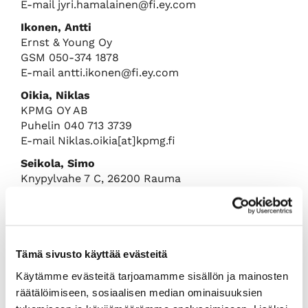
E-mail jyri.hamalainen@fi.ey.com
Ikonen, Antti
Ernst & Young Oy
GSM 050-374 1878
E-mail antti.ikonen@fi.ey.com
Oikia, Niklas
KPMG OY AB
Puhelin 040 713 3739
E-mail Niklas.oikia[at]kpmg.fi
Seikola, Simo
Knypylvahe 7 C, 26200 Rauma
GSM 050-593 3953
E-mail simo.seikola@outlook.com
Rauman kauppakamarin HT-tilintarkastajat
Tämä sivusto käyttää evästeitä
Järvimäki, Hannu (merkonomi)
Käytämme evästeitä tarjoamamme sisällön ja mainosten
Kiukaisten Tilitoimisto Ky
räätälöimiseen, sosiaalisen median ominaisuuksien
Puhelin: 02-864 7512