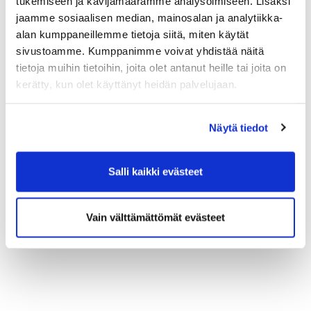
tukemiseen ja kävijämäärämme analysoimiseen. Lisäksi
tatsto@saunalahti.fi
jaamme sosiaalisen median, mainosalan ja analytiikka-
Stenback, Kristiina (KTM)
alan kumppaneillemme tietoja siitä, miten käytät
HTT- Tilintarkastus Ky
sivustoamme. Kumppanimme voivat yhdistää näitä
Puhelin: 0400 721 664
tietoja muihin tietoihin, joita olet antanut heille tai joita on
kristiina.stenback@gmail.com
kerätty, kun olet käyttänyt heidän palvelujaan.
Tilintarkastajatutkintojärjestelmä uudistui
1.1.2016. Lisätietoa asiasta ja
Näytä tiedot
tutkintonimikkeistä
https://www.prh.fi/fi/tilintarkastusvalvonta/tut
kinnot/perustutkintoht-tutkinto.html
Salli kaikki evästeet
Vain välttämättömät evästeet