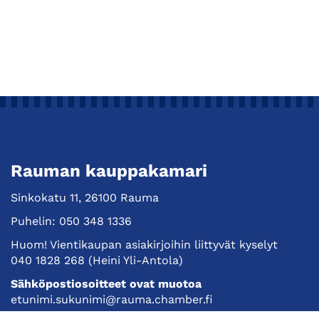
Rauman kauppakamari
Sinkokatu 11, 26100 Rauma
Puhelin:
050 348 1336
Huom! Vientikaupan asiakirjoihin liittyvät kyselyt
040 1828 268
(Heini Yli-Antola)
Sähköpostiosoitteet ovat muotoa
etunimi.sukunimi@rauma.chamber.fi