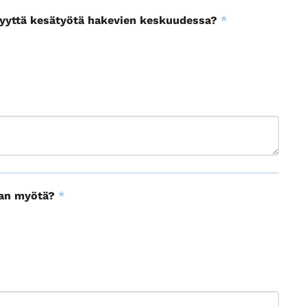
vyyttä kesätyötä hakevien keskuudessa?
*
jan myötä?
*