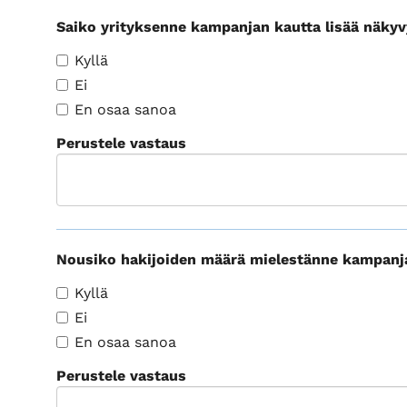
Saiko yrityksenne kampanjan kautta lisää näky
Kyllä
Ei
En osaa sanoa
Perustele vastaus
Nousiko hakijoiden määrä mielestänne kampan
Kyllä
Ei
En osaa sanoa
Perustele vastaus