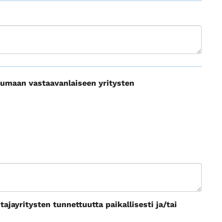
tumaan vastaavanlaiseen yritysten
ayritysten tunnettuutta paikallisesti ja/tai