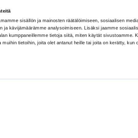
teitä
mamme sisällön ja mainosten räätälöimiseen, sosiaalisen medi
Kauppakamari
n ja kävijämäärämme analysoimiseen. Lisäksi jaamme sosiaali
-alan kumppaneillemme tietoja siitä, miten käytät sivustoamme
Koulutukset ja tapahtumat
 muihin tietoihin, joita olet antanut heille tai joita on kerätty, kun 
Jäsenyys
Kansainvälisyys
Muut palvelut
Ajankohtaista
Tietosuojaseloste