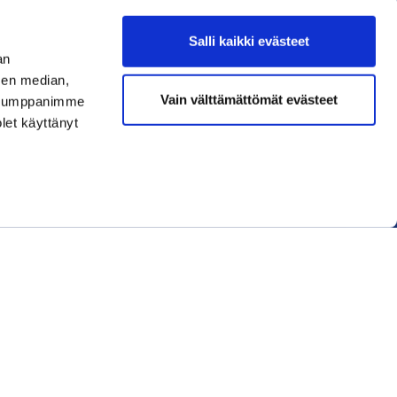
Salli kaikki evästeet
an
sen median,
Liity jäseneksi
Vain välttämättömät evästeet
. Kumppanimme
olet käyttänyt
Lue uusin lehti
Tilaa uutiskirjeitä