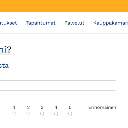
utukset
Tapahtumat
Palvelut
Kauppakamar
ni?
sta
1
2
3
4
5
Erinomainen