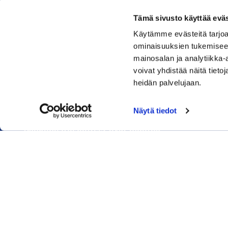
Tämä sivusto käyttää eväs
Käytämme evästeitä tarjoa
Rauman kauppakamari
ominaisuuksien tukemisee
mainosalan ja analytiikka
Sinkokatu 11, 26100 Rauma
voivat yhdistää näitä tietoja
heidän palvelujaan.
Puhelin:
050 348 1336
Huom! Vientikaupan asiakirjoihin liittyvät kyselyt
Näytä tiedot
040 1828 268
(Heini Yli-Antola)
Sähköpostiosoitteet ovat muotoa
etunimi.sukunimi@rauma.chamber.fi
Toimiston sähköpostiosoite
kauppakamari@rauma.chamber.fi
Laajemmat yhteystiedot