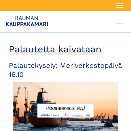
Navi
Navi
Palautetta kaivataan
Palautekysely: Meriverkostopäivä
16.10