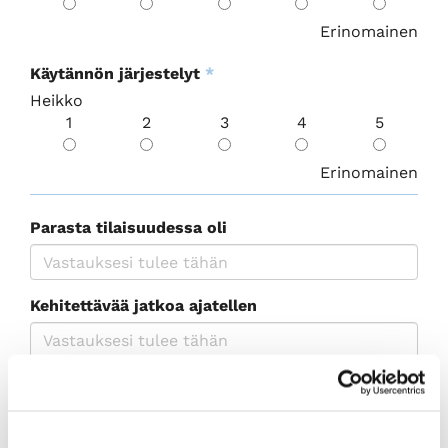
Erinomainen
Käytännön järjestelyt
*
Heikko
1
2
3
4
5
Erinomainen
Parasta tilaisuudessa oli
Kehitettävää jatkoa ajatellen
Mitä mieltä olet minimessuista tapahtuman
lopussa?