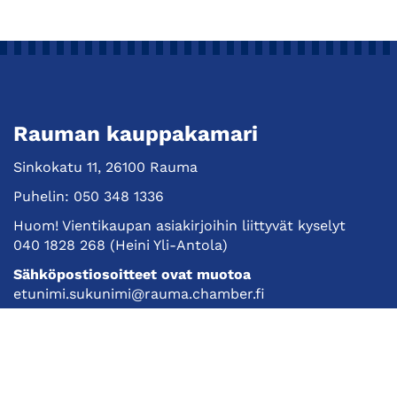
Rauman kauppakamari
Sinkokatu 11, 26100 Rauma
Puhelin:
050 348 1336
Huom! Vientikaupan asiakirjoihin liittyvät kyselyt
040 1828 268
(Heini Yli-Antola)
Sähköpostiosoitteet ovat muotoa
etunimi.sukunimi@rauma.chamber.fi
Toimiston sähköpostiosoite
kauppakamari@rauma.chamber.fi
Laajemmat yhteystiedot