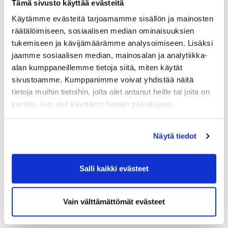
Tämä sivusto käyttää evästeitä
Muita kommentteja/ideoita uusien tilaisuuksien
Käytämme evästeitä tarjoamamme sisällön ja mainosten
järjestämiseen
räätälöimiseen, sosiaalisen median ominaisuuksien
tukemiseen ja kävijämäärämme analysoimiseen. Lisäksi
jaamme sosiaalisen median, mainosalan ja analytiikka-
alan kumppaneillemme tietoja siitä, miten käytät
sivustoamme. Kumppanimme voivat yhdistää näitä
Suosittelen tilaisuuteen osallistumista
*
tietoja muihin tietoihin, joita olet antanut heille tai joita on
En suosittele
kerätty, kun olet käyttänyt heidän palvelujaan.
1
2
3
4
5
6
7
8
9
10
Näytä tiedot
Suosittelen mielellään koulutusta
Salli kaikki evästeet
Olen lukenut
tietosuojaselosteen
ja hyväksyn
henkilötietojeni käsittelyn
Vain välttämättömät evästeet
Lähetä