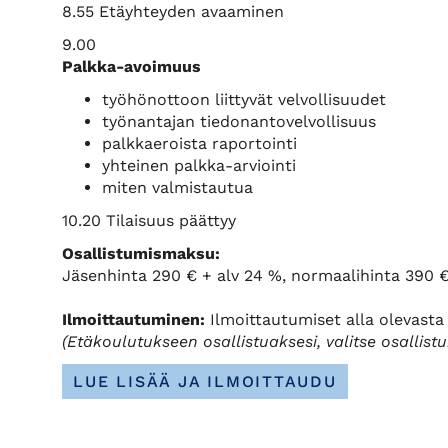
8.55 Etäyhteyden avaaminen
9.00
Palkka-avoimuus
työhönottoon liittyvät velvollisuudet
työnantajan tiedonantovelvollisuus
palkkaeroista raportointi
yhteinen palkka-arviointi
miten valmistautua
10.20 Tilaisuus päättyy
Osallistumismaksu:
Jäsenhinta 290 € + alv 24 %, normaalihinta 390 €
Ilmoittautuminen:
Ilmoittautumiset alla olevasta 
(Etäkoulutukseen osallistuaksesi, valitse osallist
LUE LISÄÄ JA ILMOITTAUDU