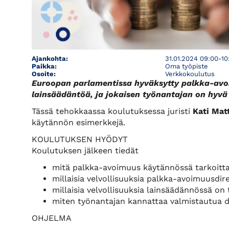
Ajankohta:
31.01.2024 09:00-10
Paikka:
Oma työpiste
Osoite:
Verkkokoulutus
Euroopan parlamentissa hyväksytty palkka-avoim
lainsäädäntöä, ja jokaisen työnantajan on hyvä
Tässä tehokkaassa koulutuksessa juristi
Kati Mat
käytännön esimerkkejä.
KOULUTUKSEN HYÖDYT
Koulutuksen jälkeen tiedät
mitä palkka-avoimuus käytännössä tarkoitt
millaisia velvollisuuksia palkka-avoimuusdire
millaisia velvollisuuksia lainsäädännössä on 
miten työnantajan kannattaa valmistautua d
OHJELMA