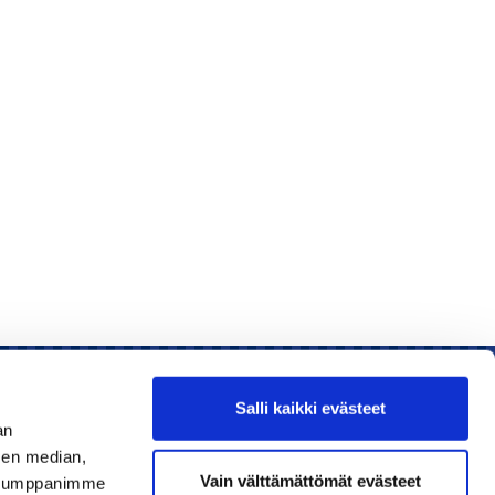
Salli kaikki evästeet
an
sen median,
Liity jäseneksi
Vain välttämättömät evästeet
. Kumppanimme