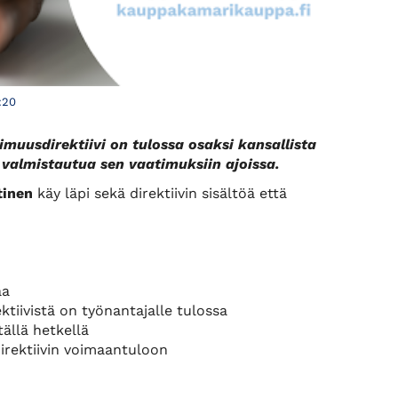
:20
uusdirektiivi on tulossa osaksi kansallista
 valmistautua sen vaatimuksiin ajoissa.
tinen
käy läpi sekä direktiivin sisältöä että
aa
ktiivistä on työnantajalle tulossa
tällä hetkellä
irektiivin voimaantuloon