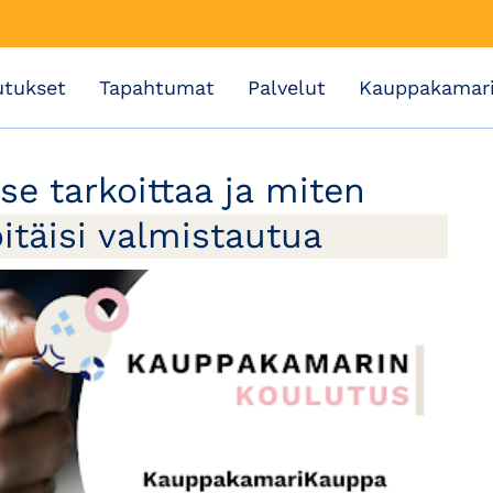
utukset
Tapahtumat
Palvelut
Kauppakamar
e tarkoittaa ja miten
itäisi valmistautua