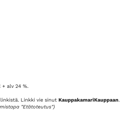
 + alv 24 %.
linkistä. Linkki vie sinut
KauppakamariKauppaan
.
umistapa "Etätoteutus")