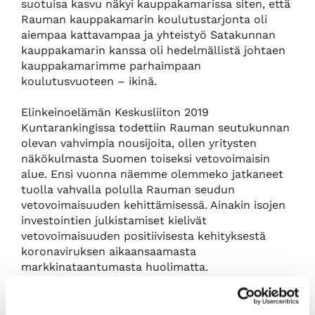
suotuisa kasvu näkyi kauppakamarissa siten, että
Rauman kauppakamarin koulutustarjonta oli
aiempaa kattavampaa ja yhteistyö Satakunnan
kauppakamarin kanssa oli hedelmällistä johtaen
kauppakamarimme parhaimpaan
koulutusvuoteen – ikinä.
Elinkeinoelämän Keskusliiton 2019
Kuntarankingissa todettiin Rauman seutukunnan
olevan vahvimpia nousijoita, ollen yritysten
näkökulmasta Suomen toiseksi vetovoimaisin
alue. Ensi vuonna näemme olemmeko jatkaneet
tuolla vahvalla polulla Rauman seudun
vetovoimaisuuden kehittämisessä. Ainakin isojen
investointien julkistamiset kielivät
vetovoimaisuuden positiivisesta kehityksestä
koronaviruksen aikaansaamasta
markkinataantumasta huolimatta.
Valtatie 8:n kehittäminen nelikaistaiseen
suuntaan Turun ja Porin välillä sai jatkoa vuoden