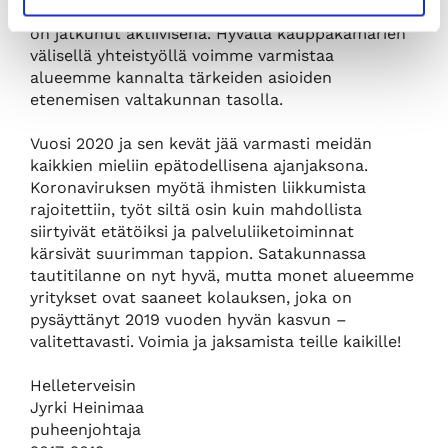
Länsi-Suomen kauppakamarien välinen yhteistyö
on jatkunut aktiivisena. Hyvällä kauppakamarien
välisellä yhteistyöllä voimme varmistaa
alueemme kannalta tärkeiden asioiden
etenemisen valtakunnan tasolla.
Vuosi 2020 ja sen kevät jää varmasti meidän
kaikkien mieliin epätodellisena ajanjaksona.
Koronaviruksen myötä ihmisten liikkumista
rajoitettiin, työt siltä osin kuin mahdollista
siirtyivät etätöiksi ja palveluliiketoiminnat
kärsivät suurimman tappion. Satakunnassa
tautitilanne on nyt hyvä, mutta monet alueemme
yritykset ovat saaneet kolauksen, joka on
pysäyttänyt 2019 vuoden hyvän kasvun –
valitettavasti. Voimia ja jaksamista teille kaikille!
Helleterveisin
Jyrki Heinimaa
puheenjohtaja