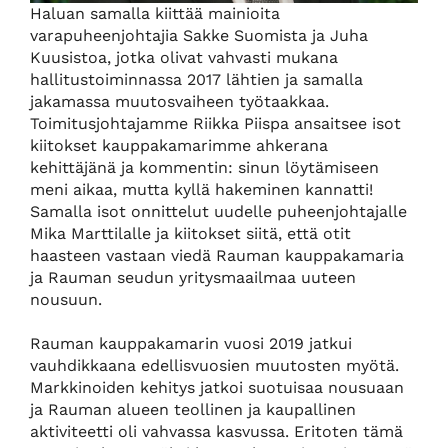
Haluan samalla kiittää mainioita
varapuheenjohtajia Sakke Suomista ja Juha
Kuusistoa, jotka olivat vahvasti mukana
hallitustoiminnassa 2017 lähtien ja samalla
jakamassa muutosvaiheen työtaakkaa.
Toimitusjohtajamme Riikka Piispa ansaitsee isot
kiitokset kauppakamarimme ahkerana
kehittäjänä ja kommentin: sinun löytämiseen
meni aikaa, mutta kyllä hakeminen kannatti!
Samalla isot onnittelut uudelle puheenjohtajalle
Mika Marttilalle ja kiitokset siitä, että otit
haasteen vastaan viedä Rauman kauppakamaria
ja Rauman seudun yritysmaailmaa uuteen
nousuun.
Rauman kauppakamarin vuosi 2019 jatkui
vauhdikkaana edellisvuosien muutosten myötä.
Markkinoiden kehitys jatkoi suotuisaa nousuaan
ja Rauman alueen teollinen ja kaupallinen
aktiviteetti oli vahvassa kasvussa. Eritoten tämä