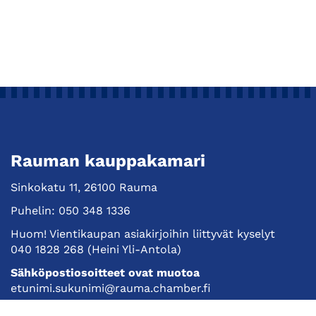
Rauman kauppakamari
Sinkokatu 11, 26100 Rauma
Puhelin:
050 348 1336
Huom! Vientikaupan asiakirjoihin liittyvät kyselyt
040 1828 268
(Heini Yli-Antola)
Sähköpostiosoitteet ovat muotoa
etunimi.sukunimi@rauma.chamber.fi
Toimiston sähköpostiosoite