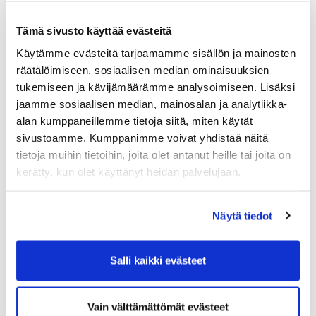
2019 aikana uusien
ohituskaistarakentamispäätösten myötä ja nyt
Tämä sivusto käyttää evästeitä
2020 keväällä lisättiin eritoten Eurajoen
Käytämme evästeitä tarjoamamme sisällön ja mainosten
eritasoliittymän rakentaminen myös tähän
räätälöimiseen, sosiaalisen median ominaisuuksien
listaan. Valtatie 8-valtuuskunta on jatkanut
tukemiseen ja kävijämäärämme analysoimiseen. Lisäksi
Rauman kauppakamarin johdolla toimintaansa,
jaamme sosiaalisen median, mainosalan ja analytiikka-
jonka konkreettisia vaikutuksia voimme jo nähdä.
alan kumppaneillemme tietoja siitä, miten käytät
Tavoitteemme on edelleen varmistaa valtatien 8
nelikaistaistaminen vuoteen 2030 mennessä, joka
sivustoamme. Kumppanimme voivat yhdistää näitä
tavoite on haasteellinen, mutta länsirannikon
tietoja muihin tietoihin, joita olet antanut heille tai joita on
ainoana maapuolen liikenneyhteytenä etelä-
kerätty, kun olet käyttänyt heidän palvelujaan.
pohjoissuunnassa pitää olla turvallinen ja
tehokas liikenneyhteys Turusta Poriin varmistaen
Rauman seudun asukkaiden, työntekijöiden ja
Näytä tiedot
yritysten logistiset tarpeet. Toimiva liikenneinfra
on perusta alueen asukkaiden ja yritysten
Salli kaikki evästeet
hyvinvoinnille ja menestykselle varmistaen
Rauman seutukunnan vetovoimaisuuden
jatkossakin.
Vain välttämättömät evästeet