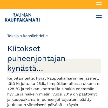
Navi
Navi
Takaisin kansilehdelle
Kiitokset
puheenjohtajan
kynästä…
Kirjoitan teille, hyvät kauppakamarimme jäsenet,
tätä kirjoitusta 25.6., lämpötilan ollessa ulkona n.
+28 °C ja telakan konttorilla ainakin enemmän,
hyvillä ja haikein mielin. Vuosi 2019 on päättynyt
ja kauppakamarin puheenjohtajuuteni päättyi
joulukuun viimeisenä päivänä – täysin