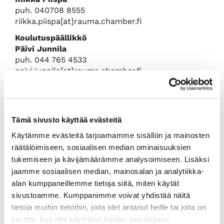
puh. 040708 8555
riikka.piispa[at]rauma.chamber.fi​​​​​​​
Koulutuspäällikkö
Päivi Junnila
puh. 044 765 4533
paivi.junnila[at]rauma.chamber.fi
E-vientiasiakirjavastaava
Heini Yli-Antola
heini.yli-antola[at]rauma.chamber.fi
Tämä sivusto käyttää evästeitä
puh. +358 (0)40 1828 268
Käytämme evästeitä tarjoamamme sisällön ja mainosten
Projektipäällikko, Hallitukset töihin -hanke
räätälöimiseen, sosiaalisen median ominaisuuksien
(yhteistyössä Satakunnan kauppakamarin
kanssa)
tukemiseen ja kävijämäärämme analysoimiseen. Lisäksi
Miia Vironen
jaamme sosiaalisen median, mainosalan ja analytiikka-
miia.vironen[at]satakunnankauppakamari.fi
alan kumppaneillemme tietoja siitä, miten käytät
puh. +358 (0)50 554 7687
sivustoamme. Kumppanimme voivat yhdistää näitä
tietoja muihin tietoihin, joita olet antanut heille tai joita on
Takaisin kansilehdelle
kerätty, kun olet käyttänyt heidän palvelujaan.