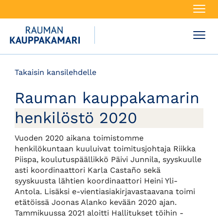
Navi
Navi
Takaisin kansilehdelle
Rauman kauppakamarin
henkilöstö 2020
Vuoden 2020 aikana toimistomme
henkilökuntaan kuuluivat toimitusjohtaja Riikka
Piispa, koulutuspäällikkö Päivi Junnila, syyskuulle
asti koordinaattori Karla Castaño sekä
syyskuusta lähtien koordinaattori Heini Yli-
Antola. Lisäksi e-vientiasiakirjavastaavana toimi
etätöissä Joonas Alanko kevään 2020 ajan.
Tammikuussa 2021 aloitti Hallitukset töihin -