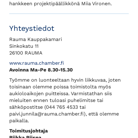
hankkeen projektipäällikkönä Miia Vironen.
Yhteystiedot
Rauma Kauppakamari
Sinkokatu 11
26100 RAUMA
www.rauma.chamber.fi
Avoinna Ma-Pe 8.30-15.30
Työmme on luonteeltaan hyvin liikkuvaa, joten
toisinaan olemme poissa toimistolta myös
aukioloaikojen puitteissa. Varmistathan siis
mieluiten ennen tuloasi puhelimitse tai
sähköpostitse (044 765 4533 tai
paivi.junnila@rauma.chamber.fi), että olemme
paikalla.
Toimitusjohtaja
Riikka Piispa