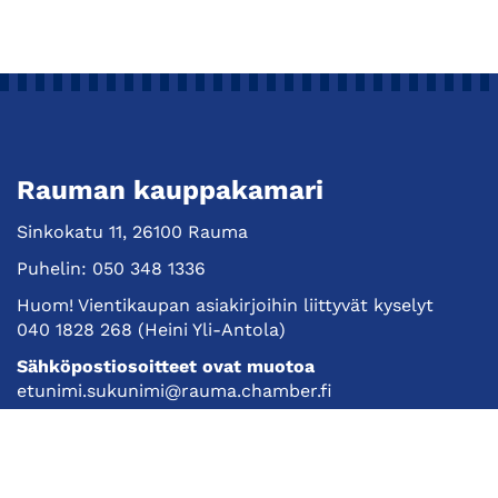
Rauman kauppakamari
Sinkokatu 11, 26100 Rauma
Puhelin:
050 348 1336
Huom! Vientikaupan asiakirjoihin liittyvät kyselyt
040 1828 268
(Heini Yli-Antola)
Sähköpostiosoitteet ovat muotoa
etunimi.sukunimi@rauma.chamber.fi
Toimiston sähköpostiosoite
kauppakamari@rauma.chamber.fi
Laajemmat yhteystiedot