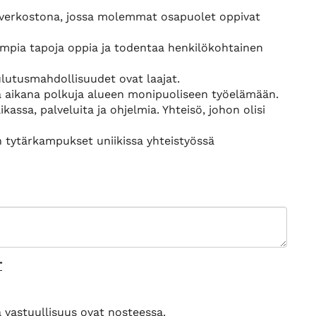
nä verkostona, jossa molemmat osapuolet oppivat
ampia tapoja oppia ja todentaa henkilökohtainen
utusmahdollisuudet ovat laajat.
nsa aikana polkuja alueen monipuoliseen työelämään.
ssa, palveluita ja ohjelmia. Yhteisö, johon olisi
 tytärkampukset uniikissa yhteistyössä
T
 vastuullisuus ovat nosteessa.