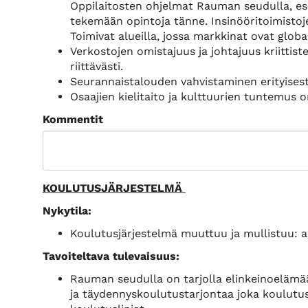
Oppilaitosten ohjelmat Rauman seudulla, esim
tekemään opintoja tänne. Insinööritoimistoj
Toimivat alueilla, jossa markkinat ovat glob
Verkostojen omistajuus ja johtajuus kriittist
riittävästi.
Seurannaistalouden vahvistaminen erityisesti
Osaajien kielitaito ja kulttuurien tuntemus on
Kommentit
KOULUTUSJÄRJESTELMÄ
Nykytila:
Koulutusjärjestelmä muuttuu ja mullistuu: a
Tavoiteltava tulevaisuus:
Rauman seudulla on tarjolla elinkeinoelämää
ja täydennyskoulutustarjontaa joka koulutus