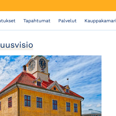
utukset
Tapahtumat
Palvelut
Kauppakamar
uusvisio