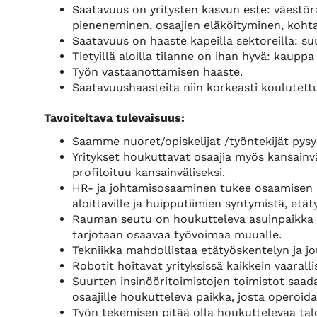
Saatavuus on yritysten kasvun este: väestö
pieneneminen, osaajien eläköityminen, koh
Saatavuus on haaste kapeilla sektoreilla: suu
Tietyillä aloilla tilanne on ihan hyvä: kauppa 
Työn vastaanottamisen haaste.
Saatavuushaasteita niin korkeasti koulutettu
Tavoiteltava tulevaisuus:
Saamme nuoret/opiskelijat /työntekijät pys
Yritykset houkuttavat osaajia myös kansainvä
profiloituu kansainväliseksi.
HR- ja johtamisosaaminen tukee osaamisen k
aloittaville ja huipputiimien syntymistä, etä
Rauman seutu on houkutteleva asuinpaikka t
tarjotaan osaavaa työvoimaa muualle.
Tekniikka mahdollistaa etätyöskentelyn ja j
Robotit hoitavat yrityksissä kaikkein vaarall
Suurten insinööritoimistojen toimistot saa
osaajille houkutteleva paikka, josta opero
Työn tekemisen pitää olla houkuttelevaa talo