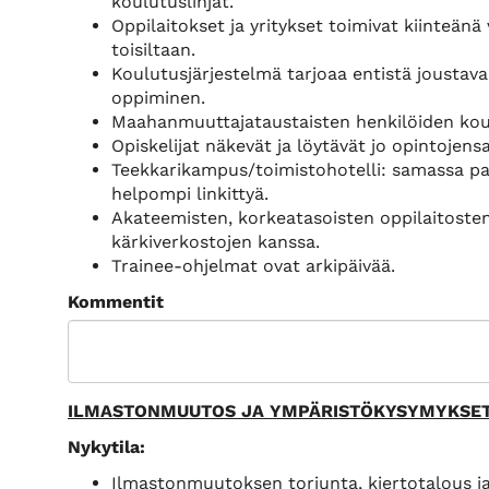
koulutuslinjat.
Oppilaitokset ja yritykset toimivat kiinteä
toisiltaan.
Koulutusjärjestelmä tarjoaa entistä joustav
oppiminen.
Maahanmuuttajataustaisten henkilöiden koul
Opiskelijat näkevät ja löytävät jo opintoje
Teekkarikampus/toimistohotelli: samassa paika
helpompi linkittyä.
Akateemisten, korkeatasoisten oppilaitosten
kärkiverkostojen kanssa.
Trainee-ohjelmat ovat arkipäivää.
Kommentit
ILMASTONMUUTOS JA YMPÄRISTÖKYSYMYKSE
Nykytila:
Ilmastonmuutoksen torjunta, kiertotalous ja