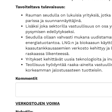
Tavoiteltava tulevaisuus:
Rauman seudulla on lukuisia yrityksiä, jotka
parissa ja suunnannäyttäjinä.
Lisäksi joka sektorilla vastuullisuus on osa 
pysymisen edellytykseksi.
Seudulla ollaan vahvasti mukana uudistamas
energiatuotantoa. LNG:n ja biokaasun käyttö 
kaasutankkausasemien verkosto kehittyy ja l
raskaassa liikenteessä.
Yritykset kehittävät uusia teknologioita ja inv
Teollisuus hyödyntää raaka-aineita vastuulli
korkeamman jalostusasteen tuotteisiin.
Kommentit
VERKOSTOJEN VOIMA
Nykytila: