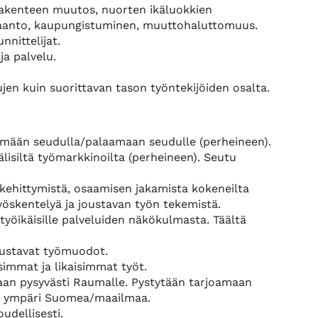
rakenteen muutos, nuorten ikäluokkien
taanto, kaupungistuminen, muuttohaluttomuus.
nnittelijat.
ja palvelu.
jen kuin suorittavan tason työntekijöiden osalta.
ymään seudulla/palaamaan seudulle (perheineen).
lisiltä työmarkkinoilta (perheineen). Seutu
ehittymistä, osaamisen jakamista kokeneilta
työskentelyä ja joustavan työn tekemistä.
yöikäisille palveluiden näkökulmasta. Täältä
oustavat työmuodot.
isimmat ja likaisimmat työt.
daan pysyvästi Raumalle. Pystytään tarjoamaan
ida ympäri Suomea/maailmaa.
udellisesti.