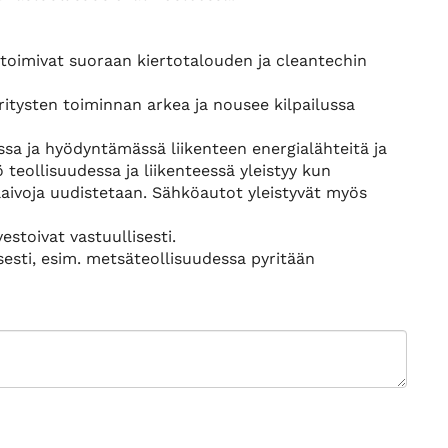
 toimivat suoraan kiertotalouden ja cleantechin
yritysten toiminnan arkea ja nousee kilpailussa
sa ja hyödyntämässä liikenteen energialähteitä ja
teollisuudessa ja liikenteessä yleistyy kun
aivoja uudistetaan. Sähköautot yleistyvät myös
estoivat vastuullisesti.
sesti, esim. metsäteollisuudessa pyritään