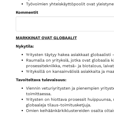
Työvoimien yhteiskäyttöpoolit ovat yleistyne
Kommentit
MARKKINAT OVAT GLOBAALIT
Nykytila:
Yritysten täytyy hakea asiakkaat globaalisti – 
Raumalla on yrityksiä, jotka ovat globaalia 
prosessitekniikka, metsä- ja biotalous, laivat
Yrityksillä on kansainvälisiä asiakkaita ja 
Tavoiteltava tulevaisuus:
Viennin veturiyritysten ja pienempien yrityste
toimittaessa.
Yritysten on hiottava prosessit huippuunsa, s
globaaleja tilaus-toimitusketjuja.
Omien keihäänkärkiklustereiden osalta oltais