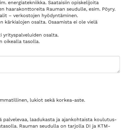
. energiatekniikka. Saataisiin opiskelijoita
en haarakonttoreita Rauman seudulle, esim. Pöyry.
aalit – verkostojen hyödyntäminen.
en kärkialojen osalta. Osaamista ei ole vielä
 yrityspalveluiden osalta.
 oikealla tasolla.
mmatillinen, lukiot sekä korkea-aste.
 palvelevaa, laadukasta ja ajankohtaista koulutus-
tasolla. Rauman seudulla on tarjolla DI ja KTM-