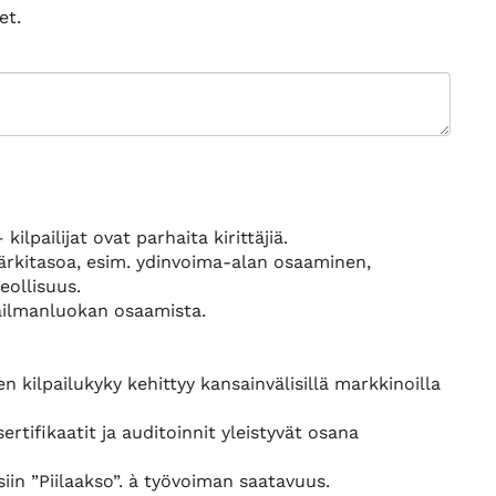
et.
kilpailijat ovat parhaita kirittäjiä.
kärkitasoa, esim. ydinvoima-alan osaaminen,
eollisuus.
maailmanluokan osaamista.
n kilpailukyky kehittyy kansainvälisillä markkinoilla
ertifikaatit ja auditoinnit yleistyvät osana
iin ”Piilaakso”. à työvoiman saatavuus.