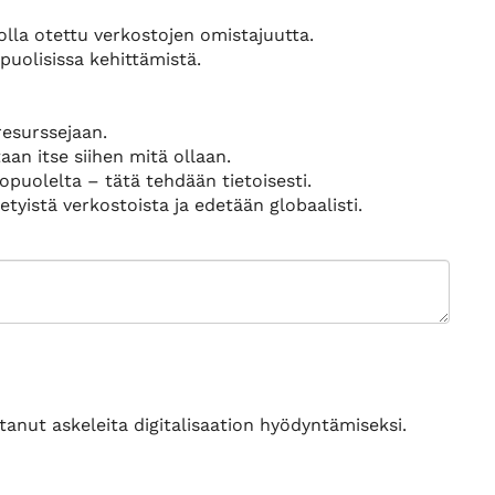
olla otettu verkostojen omistajuutta.
puolisissa kehittämistä.
resurssejaan.
an itse siihen mitä ollaan.
uolelta – tätä tehdään tietoisesti.
etyistä verkostoista ja edetään globaalisti.
ottanut askeleita digitalisaation hyödyntämiseksi.