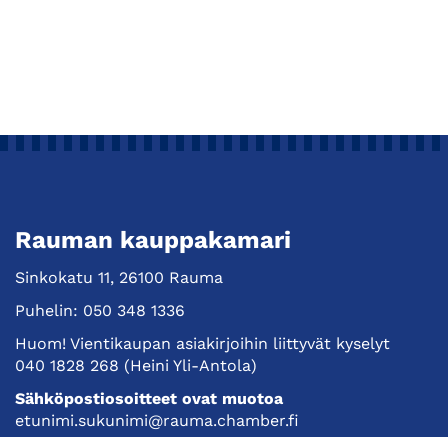
Rauman kauppakamari
Sinkokatu 11, 26100 Rauma
Puhelin:
050 348 1336
Huom! Vientikaupan asiakirjoihin liittyvät kyselyt
040 1828 268
(Heini Yli-Antola)
Sähköpostiosoitteet ovat muotoa
etunimi.sukunimi@rauma.chamber.fi