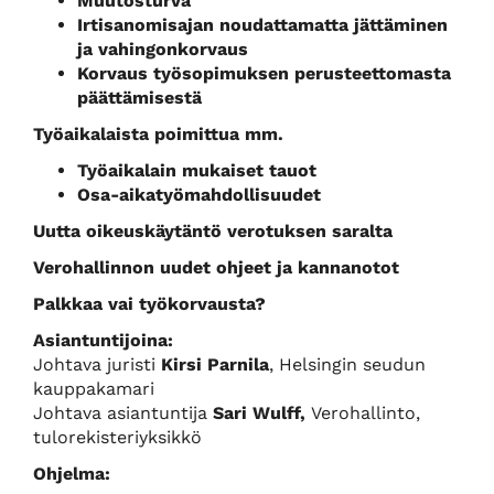
Muutosturva
Irtisanomisajan noudattamatta jättäminen
ja vahingonkorvaus
Korvaus työsopimuksen perusteettomasta
päättämisestä
Työaikalaista poimittua mm.
Työaikalain mukaiset tauot
Osa-aikatyömahdollisuudet
Uutta oikeuskäytäntö verotuksen saralta
Verohallinnon uudet ohjeet ja kannanotot
Palkkaa vai työkorvausta?
Asiantuntijoina:
Johtava juristi
Kirsi Parnila
, Helsingin seudun
kauppakamari
Johtava asiantuntija
Sari Wulff,
Verohallinto,
tulorekisteriyksikkö
Ohjelma: