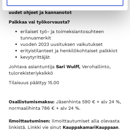
12.30
Uusi oikeuskäytäntö sekä Verohallinnon
uudet ohjeet ja kannanotot
Palkkaa vai työkorvausta?
erilaiset työ- ja toimeksiantosuhteen
tunnusmerkit
vuoden 2023 uusituksen vaikutukset
erityistilanteet ja henkilökohtaiset palkkiot
kevytyrittäjät
Johtava asiantuntija
Sari Wulff,
Verohallinto,
tulorekisteriyksikkö
Tilaisuus päättyy 15.00
Osallistumismaksu:
Jäsenhinta 590 € + alv 24 %,
normaalihinta 786 € + alv 24 %.
Ilmoittautuminen:
Ilmoittautumiset alla olevasta
linkistä. Linkki vie sinut
KauppakamariKauppaan
.