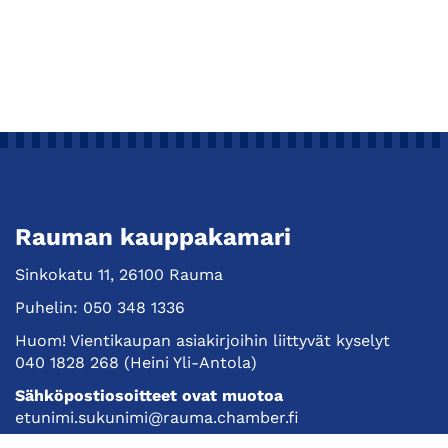
Rauman kauppakamari
Sinkokatu 11, 26100 Rauma
Puhelin:
050 348 1336
Huom! Vientikaupan asiakirjoihin liittyvät kyselyt
040 1828 268
(Heini Yli-Antola)
Sähköpostiosoitteet ovat muotoa
etunimi.sukunimi@rauma.chamber.fi