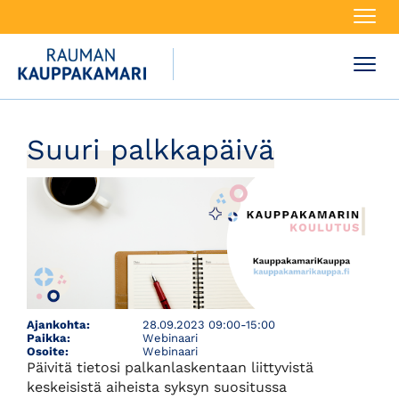
Navi
Navi
Suuri palkkapäivä
Ajankohta:
28.09.2023 09:00-15:00
Paikka:
Webinaari
Osoite:
Webinaari
Päivitä tietosi palkanlaskentaan liittyvistä
keskeisistä aiheista syksyn suositussa