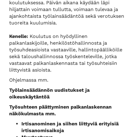
koulutuksessa. Päivän aikana käydään läpi
hiljattain voimaan tullutta, voimaan tulevaa ja
ajankohtaista työlainsäädäntöä sekä verotuksen
tuoreita kuulumisia.
Kenelle:
Koulutus on hyödyllinen
palkanlaskijoille, henkilöstöhallinnosta ja
työsuhdeasioista vastaaville, hallintopäälliköille
sekä taloushallinnossa työskenteleville, jotka
vastaavat palkanlaskennasta tai työsuhteisiin
liittyvistä asioista.
Ohjelmassa mm.
Työlainsäädännön uudistukset ja
oikeuskäytäntöä
Työsuhteen päättyminen palkanlaskennan
näkökulmasta mm.
Irtisanominen ja siihen liittyviä erityisiä
irtisanomisaikoja