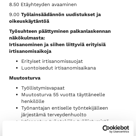
8.50 Etäyhteyden avaaminen
9.00
Työlainsäädännön uudistukset ja
oikeuskäytäntöä
Työsuhteen päättyminen palkanlaskennan
näkökulmasta:
Irtisanominen ja siihen liittyviä erityisiä
irtisanomisaikoja
Erityiset irtisanomissuojat
Luontoisedut irtisanomisaikana
Muutosturva
Työllistymisvapaat
Muutosturva 55 vuotta täyttäneelle
henkilölle
Työnantajan entiselle työntekijälleen
järjestämä terveydenhuolto
Irtisanotun työntekijän työllistymistä
edistävä valmennus tai koulutus