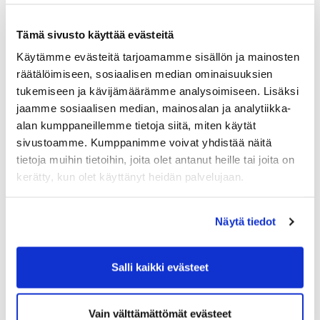
Irtisanomisajan noudattamatta jättäminen ja
vahingonkorvaus
Tämä sivusto käyttää evästeitä
Korvaus työsopimuksen perusteettomasta
Käytämme evästeitä tarjoamamme sisällön ja mainosten
päättämisestä
räätälöimiseen, sosiaalisen median ominaisuuksien
Työaikalaista poimittua:
tukemiseen ja kävijämäärämme analysoimiseen. Lisäksi
Työaikalain mukaiset tauot
jaamme sosiaalisen median, mainosalan ja analytiikka-
Päivittäiset tauot
alan kumppaneillemme tietoja siitä, miten käytät
Vuorokausi- ja viikkolepo
sivustoamme. Kumppanimme voivat yhdistää näitä
Korvaaminen
tietoja muihin tietoihin, joita olet antanut heille tai joita on
kerätty, kun olet käyttänyt heidän palvelujaan.
Osa-aikatyömahdollisuudet
sosiaalisista ja taloudellisista syistä
osittaiselle eläkkeelle siirryttäessä
Näytä tiedot
osasairauspäivärahakausi
Lyhennetty työaika 55 vuoden iässä
Salli kaikki evästeet
Lakimies
Kirsi Parnila
, Helsingin seudun
kauppakamari
12.00 - 12.30 Lounastauko
Vain välttämättömät evästeet