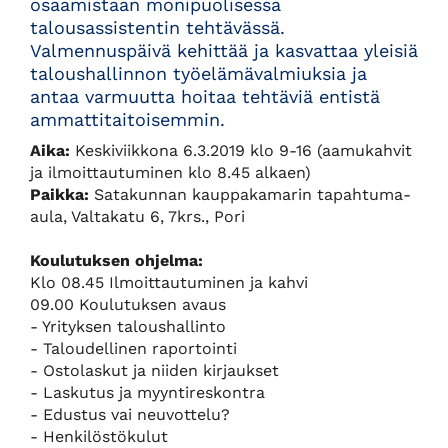
osaamistaan monipuolisessa
talousassistentin tehtävässä.
Valmennuspäivä kehittää ja kasvattaa yleisiä
taloushallinnon työelämävalmiuksia ja
antaa varmuutta hoitaa tehtäviä entistä
ammattitaitoisemmin.
Aika:
Keskiviikkona 6.3.2019 klo 9-16 (aamukahvit
ja ilmoittautuminen klo 8.45 alkaen)
Paikka:
Satakunnan kauppakamarin tapahtuma-
aula, Valtakatu 6, 7krs., Pori
Koulutuksen ohjelma:
Klo 08.45 Ilmoittautuminen ja kahvi
09.00 Koulutuksen avaus
- Yrityksen taloushallinto
- Taloudellinen raportointi
- Ostolaskut ja niiden kirjaukset
- Laskutus ja myyntireskontra
- Edustus vai neuvottelu?
- Henkilöstökulut