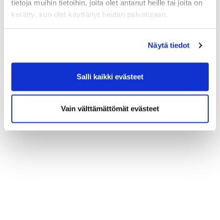
tapauksessa kauppakamari perii 50 %
tietoja muihin tietoihin, joita olet antanut heille tai joita on
kurssimaksusta. Pidätämme oikeuden
kerätty, kun olet käyttänyt heidän palvelujaan.
tarvittaessa päivittää ohjelmaa.
Näytä tiedot
Salli kaikki evästeet
Vain välttämättömät evästeet