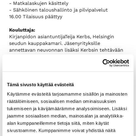
- Matkalaskujen käsittely
- Sähköinen taloushallinto ja pilvipalvelut
16.00 Tilaisuus päättyy
Kouluttaja:
Kirjanpidon asiantuntijaTeija Kerbs, Helsingin
seudun kauppakamari. Jäsenyrityksille
annettavan neuvonnan lisäksi Kerbsin tehtävään
kuuluu asiakkaiden koulutus taloushallinnon eri
osa-alueilla. Hänellä on pitkä ura erityyppisten
yritysten taloushallinnon parissa työskentelystä
Osallistumismaksu:
Kauppakamarin jäsenille hinta on 375 € + alv 24
Tämä sivusto käyttää evästeitä
%, muille 485 € + alv 24 %. Hinta sisältää
Käytämme evästeitä tarjoamamme sisällön ja mainosten
aamukahvin, lounaan ja iltapäiväkahvin.
räätälöimiseen, sosiaalisen median ominaisuuksien
Ilmoittautuminen:
tukemiseen ja kävijämäärämme analysoimiseen. Lisäksi
27.2.2018 mennessä
tästä linkistä
jaamme sosiaalisen median, mainosalan ja analytiikka-
Peruutusehdot:
alan kumppaneillemme tietoja siitä, miten käytät
Peruutukset korvauksetta viimeistään viikkoa
ennen koulutuksen alkamista. Muussa
sivustoamme. Kumppanimme voivat yhdistää näitä