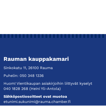
Rauman kauppakamari
Sinkokatu 11, 26100 Rauma
Puhelin:
050 348 1336
Huom! Vientikaupan asiakirjoihin liittyvät kyselyt
040 1828 268
(Heini Yli-Antola)
Sähköpostiosoitteet ovat muotoa
etunimi.sukunimi@rauma.chamber.fi