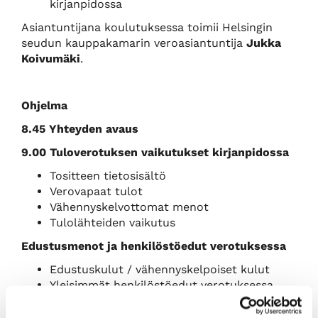
kirjanpidossa
Asiantuntijana koulutuksessa toimii Helsingin
seudun kauppakamarin veroasiantuntija
Jukka
Koivumäki
.
Ohjelma
8.45 Yhteyden avaus
9.00
Tuloverotuksen vaikutukset kirjanpidossa
Tositteen tietosisältö
Verovapaat tulot
Vähennyskelvottomat menot
Tulolähteiden vaikutus
Edustusmenot ja henkilöstöedut verotuksessa
Edustuskulut / vähennyskelpoiset kulut
Yleisimmät henkilöstöedut verotuksessa
Arvonlisäverotuksen vaikutukset kirjanpidossa