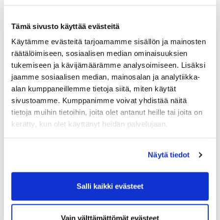
Arvonlisäveron perusperiaatteet
Vähennyskelvottomat menot
Tämä sivusto käyttää evästeitä
Kiinteistön käyttöoikeuden luovutuksen
Käytämme evästeitä tarjoamamme sisällön ja mainosten
verotus
Yhteisökauppa, vienti ja tuonti
räätälöimiseen, sosiaalisen median ominaisuuksien
Kansainvälinen palvelumyynti
tukemiseen ja kävijämäärämme analysoimiseen. Lisäksi
Tositteille asetetut vaatimukset
jaamme sosiaalisen median, mainosalan ja analytiikka-
Viranomaisraportointi
alan kumppaneillemme tietoja siitä, miten käytät
sivustoamme. Kumppanimme voivat yhdistää näitä
16.00
Tilaisuus päättyy
tietoja muihin tietoihin, joita olet antanut heille tai joita on
Tauot:
Tauot klo 10.15 ja 14.00, lounastauko klo
kerätty, kun olet käyttänyt heidän palvelujaan.
12.00–12.45
Osallistumismaksu:
Kauppakamarin jäsenille
Näytä tiedot
hinta on 600 € + alv 24 %, muille 800 € + alv 24
%.
Ilmoittautuminen:
Ilmoittautumiset alla olevasta
Salli kaikki evästeet
linkistä. Linkki vie sinut
KauppakamariKauppaan
.
(Etäkoulutukseen osallistuaksesi, valitse
osallistumistapa "
"Etätoteutus")
Vain välttämättömät evästeet