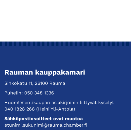
Rauman kauppakamari
Sinkokatu 11, 26100 Rauma
Puhelin:
050 348 1336
Huom! Vientikaupan asiakirjoihin liittyvät kyselyt
040 1828 268
(Heini Yli-Antola)
Sähköpostiosoitteet ovat muotoa
etunimi.sukunimi@rauma.chamber.fi