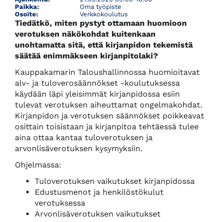
Paikka:
Oma työpiste
Osoite:
Verkkokoulutus
Tiedätkö, miten pystyt ottamaan huomioon
verotuksen näkökohdat kuitenkaan
unohtamatta sitä, että kirjanpidon tekemistä
säätää enimmäkseen kirjanpitolaki?
Kauppakamarin Taloushallinnossa huomioitavat
alv- ja tuloverosäännökset -koulutuksessa
käydään läpi yleisimmät kirjanpidossa esiin
tulevat verotuksen aiheuttamat ongelmakohdat.
Kirjanpidon ja verotuksen säännökset poikkeavat
osittain toisistaan ja kirjanpitoa tehtäessä tulee
aina ottaa kantaa tuloverotuksen ja
arvonlisäverotuksen kysymyksiin.
Ohjelmassa:
Tuloverotuksen vaikutukset kirjanpidossa
Edustusmenot ja henkilöstökulut
verotuksessa
Arvonlisäverotuksen vaikutukset