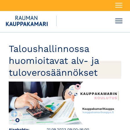
Navi
Navi
Taloushallinnossa
huomioitavat alv- ja
tuloverosäännökset
Ajankohta:
21.09.2023 09:00-16:00