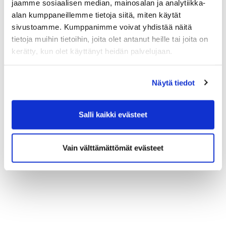
jaamme sosiaalisen median, mainosalan ja analytiikka-
OHJELMA
Lataa tästä (PDF)
alan kumppaneillemme tietoja siitä, miten käytät
JÄSENETUHINTA 290,00 € (+alv 24 %, 69,60 €)
sivustoamme. Kumppanimme voivat yhdistää näitä
muille
390,00 € (+alv 24 %, 93,60 €)
tietoja muihin tietoihin, joita olet antanut heille tai joita on
kerätty, kun olet käyttänyt heidän palvelujaan.
LISÄTIETOJA JA ILMOITTAUTUMINEN
Näytä tiedot
Salli kaikki evästeet
Vain välttämättömät evästeet