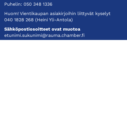
Puhelin:
050 348 1336
Huom! Vientikaupan asiakirjoihin liittyvät kyselyt
040 1828 268
(Heini Yli-Antola)
Sähköpostiosoitteet ovat muotoa
etunimi.sukunimi@rauma.chamber.fi
Toimiston sähköpostiosoite
kauppakamari@rauma.chamber.fi
Laajemmat yhteystiedot
Kauppakamari
Koulutukset ja tapahtumat
Jäsenyys
Kansainvälisyys
Muut palvelut
Ajankohtaista