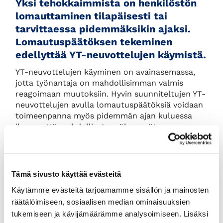
Yksi tehokkaimmista on henkilöstön
lomauttaminen tilapäisesti tai
tarvittaessa pidemmäksikin ajaksi.
Lomautuspäätöksen tekeminen
edellyttää YT-neuvottelujen käymistä.
YT-neuvottelujen käyminen on avainasemassa,
jotta työnantaja on mahdollisimman valmis
reagoimaan muutoksiin. Hyvin suunniteltujen YT-
neuvottelujen avulla lomautuspäätöksiä voidaan
toimeenpanna myös pidemmän ajan kuluessa
ilman, että mahdolliset myöhemmät
lomautukset edellyttävät uusia YT-neuvotteluita.
Tämä voi olla tarpeen, koska poikkeusolojen
kestosta ja niiden pitkäkestoisemmasta
vaikutuksesta ei vielä tiedetä riittävästi.
Tämä sivusto käyttää evästeitä
Asiantuntija:
Käytämme evästeitä tarjoamamme sisällön ja mainosten
Osakas, asianajaja
Samuel Kääriäinen
, Dottir
räätälöimiseen, sosiaalisen median ominaisuuksien
Asianajotoimisto Oy
tukemiseen ja kävijämäärämme analysoimiseen. Lisäksi