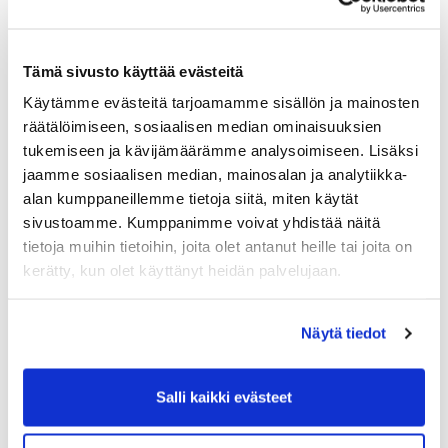
kauppakamarin henkilötietojen keräämistä ja
käsittelyä koskevat käytännöt. ”Henkilötiedolla”
tarkoitetaan tietoa, joka on yhdistettävissä
Tämä sivusto käyttää evästeitä
tiettyyn henkilöön.
Käytämme evästeitä tarjoamamme sisällön ja mainosten
räätälöimiseen, sosiaalisen median ominaisuuksien
tukemiseen ja kävijämäärämme analysoimiseen. Lisäksi
jaamme sosiaalisen median, mainosalan ja analytiikka-
alan kumppaneillemme tietoja siitä, miten käytät
sivustoamme. Kumppanimme voivat yhdistää näitä
tietoja muihin tietoihin, joita olet antanut heille tai joita on
kerätty, kun olet käyttänyt heidän palvelujaan.
Näytä tiedot
Salli kaikki evästeet