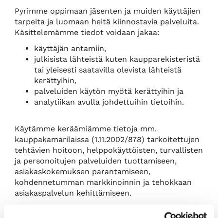
Pyrimme oppimaan jäsenten ja muiden käyttäjien
tarpeita ja luomaan heitä kiinnostavia palveluita.
Käsittelemämme tiedot voidaan jakaa:
käyttäjän antamiin,
julkisista lähteistä kuten kaupparekisteristä
tai yleisesti saatavilla olevista lähteistä
kerättyihin,
palveluiden käytön myötä kerättyihin ja
analytiikan avulla johdettuihin tietoihin.
Käytämme keräämiämme tietoja mm.
kauppakamarilaissa (1.11.2002/878) tarkoitettujen
tehtävien hoitoon, helppokäyttöisten, turvallisten
ja personoitujen palveluiden tuottamiseen,
asiakaskokemuksen parantamiseen,
kohdennetumman markkinoinnin ja tehokkaan
asiakaspalvelun kehittämiseen.
Tämä tietosuojalauseke kuvaa Rauman alueen