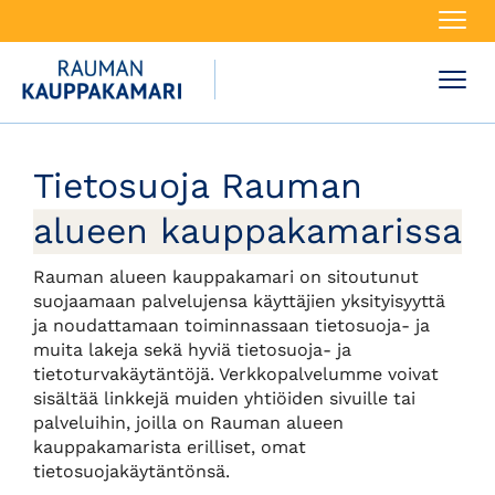
Navi
Navi
Tietosuoja Rauman
alueen kauppakamarissa
Rauman alueen kauppakamari on sitoutunut
suojaamaan palvelujensa käyttäjien yksityisyyttä
ja noudattamaan toiminnassaan tietosuoja- ja
muita lakeja sekä hyviä tietosuoja- ja
tietoturvakäytäntöjä. Verkkopalvelumme voivat
sisältää linkkejä muiden yhtiöiden sivuille tai
palveluihin, joilla on Rauman alueen
kauppakamarista erilliset, omat
tietosuojakäytäntönsä.