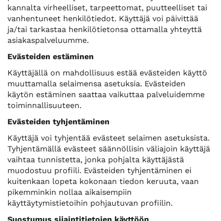
kannalta virheelliset, tarpeettomat, puutteelliset tai
vanhentuneet henkilötiedot. Käyttäjä voi päivittää
ja/tai tarkastaa henkilötietonsa ottamalla yhteyttä
asiakaspalveluumme.
Evästeiden estäminen
Käyttäjällä on mahdollisuus estää evästeiden käyttö
muuttamalla selaimensa asetuksia. Evästeiden
käytön estäminen saattaa vaikuttaa palveluidemme
toiminnallisuuteen.
Evästeiden tyhjentäminen
Käyttäjä voi tyhjentää evästeet selaimen asetuksista.
Tyhjentämällä evästeet säännöllisin väliajoin käyttäjä
vaihtaa tunnistetta, jonka pohjalta käyttäjästä
muodostuu profiili. Evästeiden tyhjentäminen ei
kuitenkaan lopeta kokonaan tiedon keruuta, vaan
pikemminkin nollaa aikaisempiin
käyttäytymistietoihin pohjautuvan profiilin.
Suostumus sijaintitietojen käyttöön