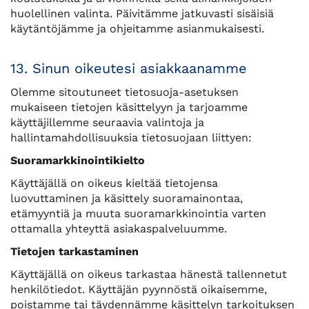
huolellinen valinta. Päivitämme jatkuvasti sisäisiä
käytäntöjämme ja ohjeitamme asianmukaisesti.​​​​​​​
13. Sinun oikeutesi asiakkaanamme
Olemme sitoutuneet tietosuoja-asetuksen
mukaiseen tietojen käsittelyyn ja tarjoamme
käyttäjillemme seuraavia valintoja ja
hallintamahdollisuuksia tietosuojaan liittyen:
Suoramarkkinointikielto
Käyttäjällä on oikeus kieltää tietojensa
luovuttaminen ja käsittely suoramainontaa,
etämyyntiä ja muuta suoramarkkinointia varten
ottamalla yhteyttä asiakaspalveluumme.
Tietojen tarkastaminen
Käyttäjällä on oikeus tarkastaa hänestä tallennetut
henkilötiedot. Käyttäjän pyynnöstä oikaisemme,
poistamme tai täydennämme käsittelyn tarkoituksen