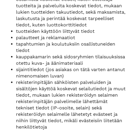
tuotteita ja palveluita koskevat tiedot, mukaan
lukien tuotteiden takuutiedot, sekä maksamista,
laskutusta ja perintää koskevat tarpeelliset
tiedot, kuten luottokorttitiedot
tuotteiden käyttöön liittyvät tiedot
palautteet ja reklamaatiot
tapahtumien ja koulutuksiin osallistuneiden
tiedot
kauppakamarin sekä sidosryhmien tilaisuuksissa
otettu kuva- ja äänimateriaali
sijaintitiedot (jos asiakas on tätä varten antanut
nimenomaisen luvan)
rekisterinpitäjän sähköisten palveluiden ja
sisältöjen käyttöä koskevat selailutiedot ja muut
tiedot, mukaan lukien rekisteröidyn selaimen
rekisterinpitäjän palvelimelle lähettämät
tekniset tiedot (IP-osoite, selain) sekä
rekisteröidyn selaimelle lähetetyt evästeet ja
niihin liittyvät tiedot, mikäli evästeisiin liitetään
henkilötietoja