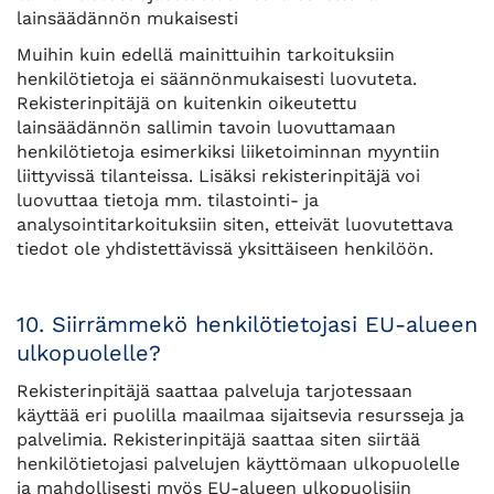
lainsäädännön mukaisesti
Muihin kuin edellä mainittuihin tarkoituksiin
henkilötietoja ei säännönmukaisesti luovuteta.
Rekisterinpitäjä on kuitenkin oikeutettu
lainsäädännön sallimin tavoin luovuttamaan
henkilötietoja esimerkiksi liiketoiminnan myyntiin
liittyvissä tilanteissa. Lisäksi rekisterinpitäjä voi
luovuttaa tietoja mm. tilastointi- ja
analysointitarkoituksiin siten, etteivät luovutettava
tiedot ole yhdistettävissä yksittäiseen henkilöön.
10. Siirrämmekö henkilötietojasi EU-alueen
ulkopuolelle?
Rekisterinpitäjä saattaa palveluja tarjotessaan
käyttää eri puolilla maailmaa sijaitsevia resursseja ja
palvelimia. Rekisterinpitäjä saattaa siten siirtää
henkilötietojasi palvelujen käyttömaan ulkopuolelle
ja mahdollisesti myös EU-alueen ulkopuolisiin