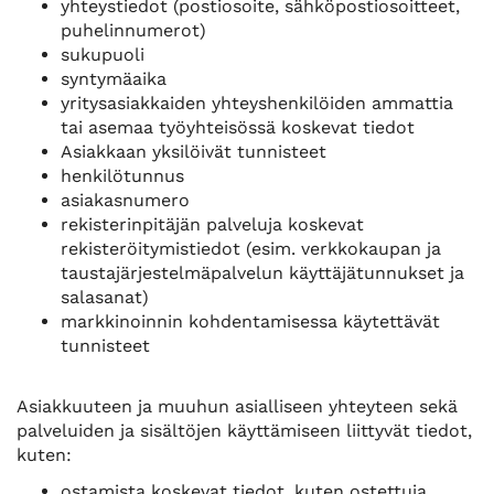
yhteystiedot (postiosoite, sähköpostiosoitteet,
puhelinnumerot)
sukupuoli
syntymäaika
yritysasiakkaiden yhteyshenkilöiden ammattia
tai asemaa työyhteisössä koskevat tiedot
Asiakkaan yksilöivät tunnisteet
henkilötunnus
asiakasnumero
rekisterinpitäjän palveluja koskevat
rekisteröitymistiedot (esim. verkkokaupan ja
taustajärjestelmäpalvelun käyttäjätunnukset ja
salasanat)
markkinoinnin kohdentamisessa käytettävät
tunnisteet
Asiakkuuteen ja muuhun asialliseen yhteyteen sekä
palveluiden ja sisältöjen käyttämiseen liittyvät tiedot,
kuten:
ostamista koskevat tiedot, kuten ostettuja