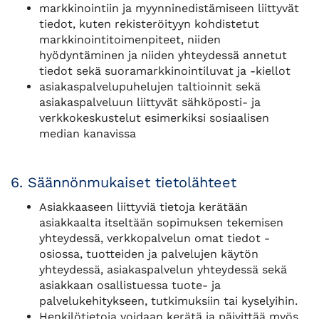
markkinointiin ja myynninedistämiseen liittyvät
tiedot, kuten rekisteröityyn kohdistetut
markkinointitoimenpiteet, niiden
hyödyntäminen ja niiden yhteydessä annetut
tiedot sekä suoramarkkinointiluvat ja -kiellot
asiakaspalvelupuhelujen taltioinnit sekä
asiakaspalveluun liittyvät sähköposti- ja
verkkokeskustelut esimerkiksi sosiaalisen
median kanavissa
6. Säännönmukaiset tietolähteet
Asiakkaaseen liittyviä tietoja kerätään
asiakkaalta itseltään sopimuksen tekemisen
yhteydessä, verkkopalvelun omat tiedot -
osiossa, tuotteiden ja palvelujen käytön
yhteydessä, asiakaspalvelun yhteydessä sekä
asiakkaan osallistuessa tuote- ja
palvelukehitykseen, tutkimuksiin tai kyselyihin.
Henkilötietoja voidaan kerätä ja päivittää myös