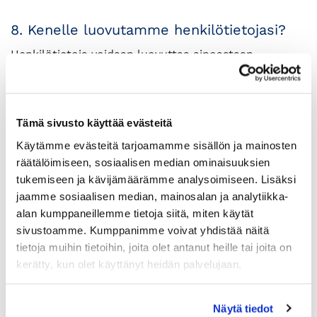
8. Kenelle luovutamme henkilötietojasi?
Henkilötietoja voidaan luovuttaa ainoastaan
kulloinkin voimassaolevan lainsäädännön sallimissa
ja velvoittamissa rajoissa sekä toimivaltaisten
viranomaisten edellyttämällä tavalla. Rekisterinpitäjä
saattaa jakaa henkilötietojasi tarkkaan harkittujen
Tämä sivusto käyttää evästeitä
kolmansien osapuolten kanssa yhteisiin tai itsenäisiin
Käytämme evästeitä tarjoamamme sisällön ja mainosten
suoramarkkinointitarkoituksiin. Tietoja voidaan jakaa
räätälöimiseen, sosiaalisen median ominaisuuksien
kyseisiin tarkoituksiin vain silloin, kun kolmannen
osapuolen suunniteltu käyttötarkoitus ei ole
tukemiseen ja kävijämäärämme analysoimiseen. Lisäksi
ristiriidassa tässä Rekisterinpitäjän
jaamme sosiaalisen median, mainosalan ja analytiikka-
tietosuojaselosteessa määriteltyjen
alan kumppaneillemme tietoja siitä, miten käytät
käyttötarkoitusten kanssa.
sivustoamme. Kumppanimme voivat yhdistää näitä
tietoja muihin tietoihin, joita olet antanut heille tai joita on
Rekisterinpitäjä voi jakaa Rekisterinpitäjän
tapahtumiin osallistuvien henkilötietoja harkintansa
kerätty, kun olet käyttänyt heidän palvelujaan.
mukaan muille kyseisen tapahtuman osallistujille,
mikäli se on tapahtuman luonteen vuoksi
Näytä tiedot
asianmukaista.