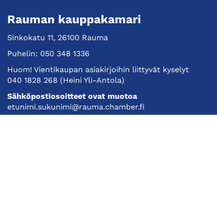
Rauman kauppakamari
Sinkokatu 11, 26100 Rauma
Puhelin:
050 348 1336
Huom! Vientikaupan asiakirjoihin liittyvät kyselyt
040 1828 268
(Heini Yli-Antola)
Sähköpostiosoitteet ovat muotoa
etunimi.sukunimi@rauma.chamber.fi
Toimiston sähköpostiosoite
kauppakamari@rauma.chamber.fi
Laajemmat yhteystiedot
Kauppakamari
Koulutukset ja tapahtumat
Jäsenyys