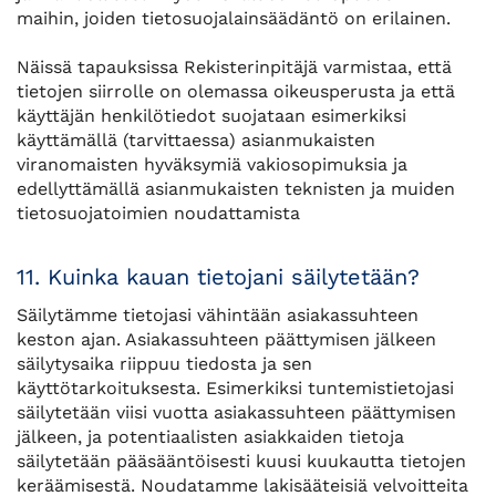
maihin, joiden tietosuojalainsäädäntö on erilainen.
Näissä tapauksissa Rekisterinpitäjä varmistaa, että
tietojen siirrolle on olemassa oikeusperusta ja että
käyttäjän henkilötiedot suojataan esimerkiksi
käyttämällä (tarvittaessa) asianmukaisten
viranomaisten hyväksymiä vakiosopimuksia ja
edellyttämällä asianmukaisten teknisten ja muiden
tietosuojatoimien noudattamista
11. Kuinka kauan tietojani säilytetään?
Säilytämme tietojasi vähintään asiakassuhteen
keston ajan. Asiakassuhteen päättymisen jälkeen
säilytysaika riippuu tiedosta ja sen
käyttötarkoituksesta. Esimerkiksi tuntemistietojasi
säilytetään viisi vuotta asiakassuhteen päättymisen
jälkeen, ja potentiaalisten asiakkaiden tietoja
säilytetään pääsääntöisesti kuusi kuukautta tietojen
keräämisestä. Noudatamme lakisääteisiä velvoitteita