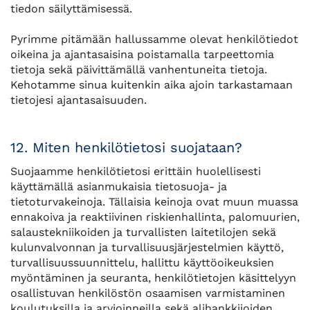
tiedon säilyttämisessä.
​​​​​​​Pyrimme pitämään hallussamme olevat henkilötiedot
oikeina ja ajantasaisina poistamalla tarpeettomia
tietoja sekä päivittämällä vanhentuneita tietoja.
Kehotamme sinua kuitenkin aika ajoin tarkastamaan
tietojesi ajantasaisuuden.
12. Miten henkilötietosi suojataan?
Suojaamme henkilötietosi erittäin huolellisesti
käyttämällä asianmukaisia tietosuoja- ja
tietoturvakeinoja. Tällaisia keinoja ovat muun muassa
ennakoiva ja reaktiivinen riskienhallinta, palomuurien,
salaustekniikoiden ja turvallisten laitetilojen sekä
kulunvalvonnan ja turvallisuusjärjestelmien käyttö,
turvallisuussuunnittelu, hallittu käyttöoikeuksien
myöntäminen ja seuranta, henkilötietojen käsittelyyn
osallistuvan henkilöstön osaamisen varmistaminen
koulutuksilla ja arvioinneilla sekä alihankkijoiden