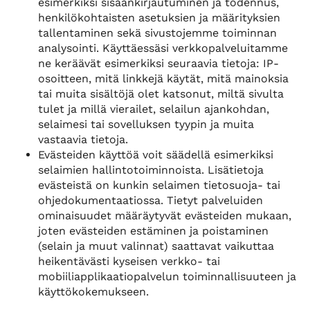
esimerkiksi sisäänkirjautuminen ja todennus,
henkilökohtaisten asetuksien ja määrityksien
tallentaminen sekä sivustojemme toiminnan
analysointi. Käyttäessäsi verkkopalveluitamme
ne keräävät esimerkiksi seuraavia tietoja: IP-
osoitteen, mitä linkkejä käytät, mitä mainoksia
tai muita sisältöjä olet katsonut, miltä sivulta
tulet ja millä vierailet, selailun ajankohdan,
selaimesi tai sovelluksen tyypin ja muita
vastaavia tietoja.
Evästeiden käyttöä voit säädellä esimerkiksi
selaimien hallintotoiminnoista. Lisätietoja
evästeistä on kunkin selaimen tietosuoja- tai
ohjedokumentaatiossa. Tietyt palveluiden
ominaisuudet määräytyvät evästeiden mukaan,
joten evästeiden estäminen ja poistaminen
(selain ja muut valinnat) saattavat vaikuttaa
heikentävästi kyseisen verkko- tai
mobiiliapplikaatiopalvelun toiminnallisuuteen ja
käyttökokemukseen.​​​​​​​