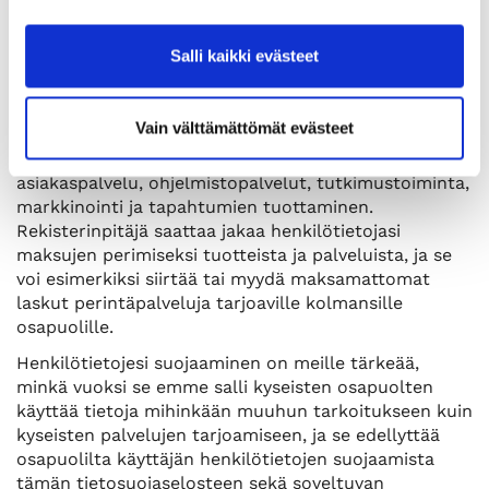
Rekisterinpitäjä voi siirtää tietoja asiallisen yhteyden
päättymisen jälkeen omaan
Salli kaikki evästeet
suoramarkkinointirekisteriinsä lain sallimissa rajoissa.
Rekisterinpitäjä saattaa jakaa henkilötietojasi
Vain välttämättömät evästeet
Rekisterinpitäjälle palveluita suorittaville kolmansille
osapuolille. Näitä palveluita voivat olla esimerkiksi
asiakaspalvelu, ohjelmistopalvelut, tutkimustoiminta,
markkinointi ja tapahtumien tuottaminen.
Rekisterinpitäjä saattaa jakaa henkilötietojasi
maksujen perimiseksi tuotteista ja palveluista, ja se
voi esimerkiksi siirtää tai myydä maksamattomat
laskut perintäpalveluja tarjoaville kolmansille
osapuolille.
Henkilötietojesi suojaaminen on meille tärkeää,
minkä vuoksi se emme salli kyseisten osapuolten
käyttää tietoja mihinkään muuhun tarkoitukseen kuin
kyseisten palvelujen tarjoamiseen, ja se edellyttää
osapuolilta käyttäjän henkilötietojen suojaamista
tämän tietosuojaselosteen sekä soveltuvan