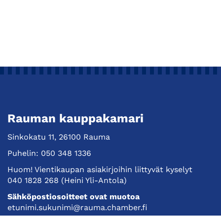
Rauman kauppakamari
Sinkokatu 11, 26100 Rauma
Puhelin:
050 348 1336
Huom! Vientikaupan asiakirjoihin liittyvät kyselyt
040 1828 268
(Heini Yli-Antola)
Sähköpostiosoitteet ovat muotoa
etunimi.sukunimi@rauma.chamber.fi