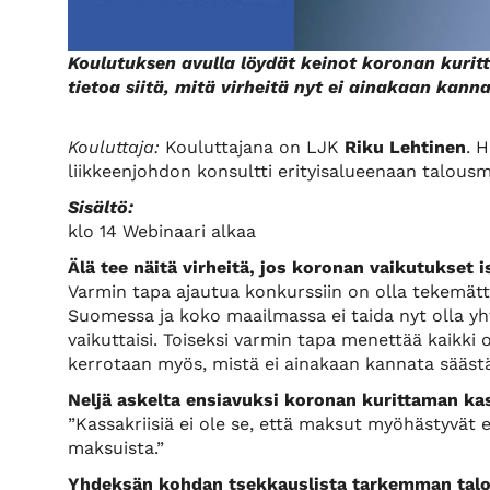
Koulutuksen avulla löydät keinot koronan kuri
tietoa siitä, mitä virheitä nyt ei ainakaan kann
Kouluttaja:
Kouluttajana on LJK
Riku Lehtinen
. 
liikkeenjohdon konsultti erityisalueenaan talousm
Sisältö:
klo 14 Webinaari alkaa
Älä tee näitä virheitä, jos koronan vaikutukset i
Varmin tapa ajautua konkurssiin on olla tekemätt
Suomessa ja koko maailmassa ei taida nyt olla yhtä
vaikuttaisi. Toiseksi varmin tapa menettää kaikki
kerrotaan myös, mistä ei ainakaan kannata sääst
Neljä askelta ensiavuksi koronan kurittaman ka
”Kassakriisiä ei ole se, että maksut myöhästyvät 
maksuista.”
Yhdeksän kohdan tsekkauslista tarkemman talo