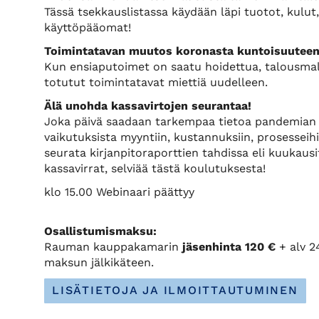
Tässä tsekkauslistassa käydään läpi tuotot, kulut,
käyttöpääomat!
Toimintatavan muutos koronasta kuntoisuutee
Kun ensiaputoimet on saatu hoidettua, talousmalli
totutut toimintatavat miettiä uudelleen.
Älä unohda kassavirtojen seurantaa!
Joka päivä saadaan tarkempaa tietoa pandemian e
vaikutuksista myyntiin, kustannuksiin, prosesseih
seurata kirjanpitoraporttien tahdissa eli kuukausit
kassavirrat, selviää tästä koulutuksesta!
klo 15.00 Webinaari päättyy
Osallistumismaksu:
Rauman kauppakamarin
jäsenhinta 120 €
+ alv 2
maksun jälkikäteen.
LISÄTIETOJA JA ILMOITTAUTUMINEN