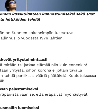
ttaman kassatilanteen kunnostamiseksi sekä saat
ata hätiköiden tehdä!
Hän on Suomen kokeneimpiin lukeutuva
allinnus jo vuodesta 1976 lähtien.
skevät yritystoimintaasi!
ä mitään tai jatkaa elämää niin kuin ennenkin!
än yritystä, johon korona ei jollain tavalla
 on tehdä paniikissa vääriä päätöksiä. Koulutuksessa
ää!
ssan pelastamiseksi
eräpäivistä vaan se, että eräpäivät myöhästyvät
usmallin luomiseksi