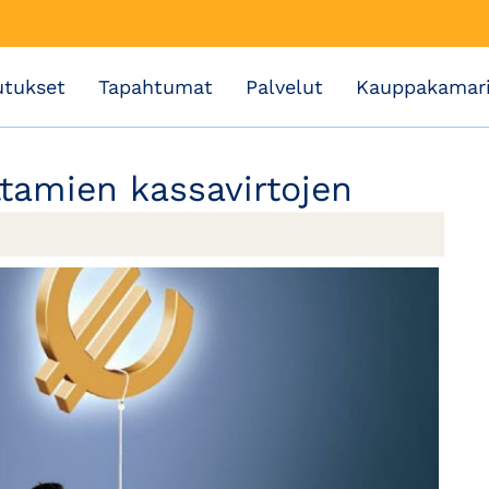
utukset
Tapahtumat
Palvelut
Kauppakamar
ttamien kassavirtojen