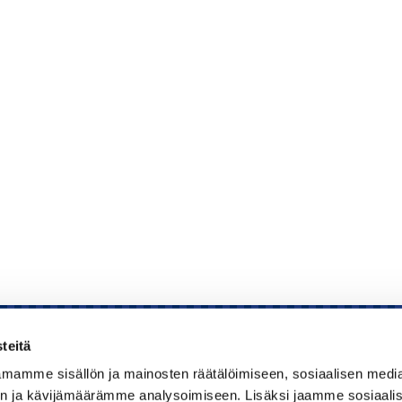
teitä
mamme sisällön ja mainosten räätälöimiseen, sosiaalisen medi
Kauppakamari
n ja kävijämäärämme analysoimiseen. Lisäksi jaamme sosiaali