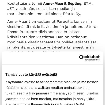
Kouluttajana toimii
Anne-Maarit Sepling,
ETM,
JET, viestinnän, sosiaalisen median ja
markkinoinnin ammattilainen, Eforte Oy.
Anne-Maarit on vastannut Parocilla konsernin
viestinnästä ml. kriisiviestinnän ja hoitanut Stora
Enson Puutuote-divisioonassa erilaisten
kriisitilanteiden viestintää. Hän on ratkonut
moninaisia viestintähaasteita poikkeustilanteissa
ja rakentanut usealle yritykselle kriisiviestinnän
ohjeistukset. Anne-Maarit tekee somen parissa
tekee päivittäin työtä Suomen suurimman
kalastusalan digimedian Kalastajan Kanavan
osalta sekä auttaa useita yrityksiä
someviestinnän kiemuroissa.
Tämä sivusto käyttää evästeitä
Osallistumismaksu:
Käytämme evästeitä tarjoamamme sisällön ja mainosten
Hinta 190€ + alv24%, kauppakamarin
räätälöimiseen, sosiaalisen median ominaisuuksien
jäsenetuhinta 120 €/henkilö + alv 24 %
tukemiseen ja kävijämäärämme analysoimiseen. Lisäksi
jaamme sosiaalisen median, mainosalan ja analytiikka-
Ilmoittautuneet saavat sähköpostitse linkin
webinaariin ennen koulutusta. Esitysmateriaali
alan kumppaneillemme tietoja siitä, miten käytät