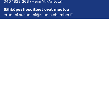
040 1828 268
(Heini Yli-Antola)
Sähköpostiosoitteet ovat muotoa
etunimi.sukunimi@rauma.chamber.fi
Toimiston sähköpostiosoite
kauppakamari@rauma.chamber.fi
Laajemmat yhteystiedot
Kauppakamari
Koulutukset ja tapahtumat
Jäsenyys
Kansainvälisyys
Muut palvelut
Ajankohtaista
Tietosuojaseloste