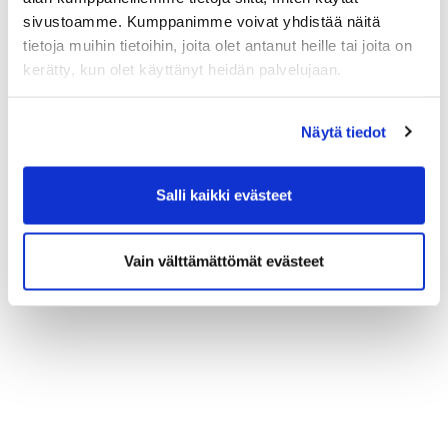
lähetetään osallistujille sähköpostitse webinaarin
sivustoamme. Kumppanimme voivat yhdistää näitä
jälkeen.
tietoja muihin tietoihin, joita olet antanut heille tai joita on
kerätty, kun olet käyttänyt heidän palvelujaan.
ILMOITTAUDU TÄSTÄ LINKISTÄ
Näytä tiedot
Salli kaikki evästeet
Vain välttämättömät evästeet