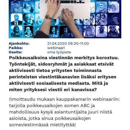
Ajankohta:
21.04.2020 09:30-11:00
Paikka:
webinaari
Osoite:
oma työpiste
Poikkeusaikoina viestinnän merkitys korostuu.
Työntekijät, sidosryhmät ja asiakkaat etsivät
aktiivisesti tietoa yritysten toiminnasta
perinteisten viestintäkanavien lisäksi eritysen
aktiivisesti sosiaalisesta mediasta. Mitä ja
miten yrityksesi viestii eri kanavissa?
Ilmoittaudu mukaan kauppakamarin webinaariin:
tarjolla poikkeusaikojen somen ABC ja
mahdollisuus kysyä asiantuntijalta juuri niistä
asioista, jotka sinua poikkeusaikojen
someviestinnässä mietityttää!