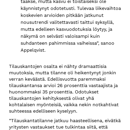
taakse, mutta kasvu ei toistaiseksi ole
käynnistynyt odotetusti. Tulevaa liikevaihtoa
koskevien arvioiden pitkään jatkunut
nousutrendi valitettavasti taittui syksyllä,
mutta edelleen kasvuodotuksia löytyy, ja
näkymä on selvästi valoisampi kuin
suhdanteen pahimmissa vaiheissa”, sanoo
Appelqvist.
Tilauskantojen osalta ei nähty dramaattisia
muutoksia, mutta tilanne oli heikentynyt jonkin
verran keväästä. Edellisvuotta paremmaksi
tilauskantansa arvioi 26 prosenttia vastaajista ja
huonommaksi 35 prosenttia. Odotukset
tilauskantojen kehityksestä olivat yhä
kohtalaisen myönteisiä, vaikka nekin notkahtivat
suhteessa edelliseen kyselyyn.
”Tilauskantatilanne jatkuu haasteellisena, eivätkä
yritysten vastaukset tue tulkintaa siitä, että