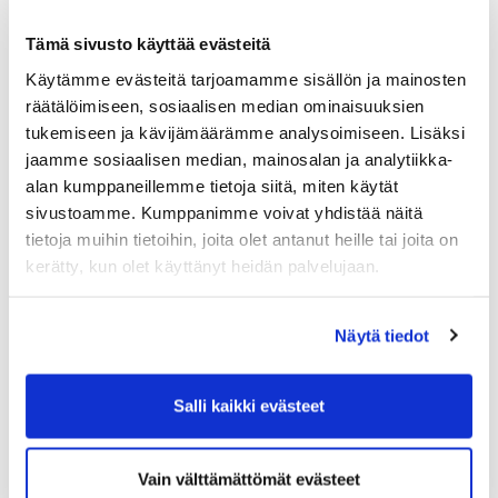
haasteellinen, on yritysvastaajilla lujaa luottoa
kasvun vauhdittumisesta pidemmällä aikavälillä.
Tämä sivusto käyttää evästeitä
Erityisen vahvasti uskotaan kotimaisen kysynnän
piristymiseen: 46 prosenttia vastaajista ennakoi
Käytämme evästeitä tarjoamamme sisällön ja mainosten
kotimaisen liikevaihtonsa kasvavan ensi vuonna,
räätälöimiseen, sosiaalisen median ominaisuuksien
kun supistumista odotti vain 16 prosenttia.
tukemiseen ja kävijämäärämme analysoimiseen. Lisäksi
Myyntiodotukset ovat myönteisiä kaikilla
jaamme sosiaalisen median, mainosalan ja analytiikka-
toimialoilla, mutta vahvimmat lukemat löytyvät
alan kumppaneillemme tietoja siitä, miten käytät
kaupasta, jossa peräti 57 prosenttia vastaajista
sivustoamme. Kumppanimme voivat yhdistää näitä
arvioi kotimaisen liikevaihtonsa kasvavan ensi
tietoja muihin tietoihin, joita olet antanut heille tai joita on
vuonna. Ilahduttavasti myös pitkäkestoisten
kerätty, kun olet käyttänyt heidän palvelujaan.
haasteiden kanssa painivalla rakentamisen
toimialalla liikevaihdon kasvua ennakoi jopa 45
prosenttia vastaajista ja laskua vain 18 prosenttia.
Näytä tiedot
Kysely ennakoi myös helpotusta Suomen pitkään
mollivoittoisena jatkuneeseen
Salli kaikki evästeet
työmarkkinatilanteeseen. Vastaajista 26
prosenttia ennakoi henkilöstönsä kasvavan ensi
vuonna ja vain 13 prosenttia supistuvan.
Vain välttämättömät evästeet
”Edelleen yrityksissä koetaan, että suunta on