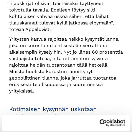
tilauskirjat olisivat toistaiseksi täyttyneet
toivotulla tavalla. Edelleen löytyy silti
kohtalaisen vahvaa uskoa siihen, että laihat
tilauskannat tulevat kyllä jatkossa elpymään”,
toteaa Appelqvist.
Yritysten kasvua rajoittaa heikko kysyntätilanne,
joka on korostunut entisestään verrattuna
aikaisempiin kyselyihin. Nyt jo lähes 60 prosenttia
vastaajista toteaa, että riittämätön kysyntä
rajoittaa heidän tuotantoaan tällä hetkellä.
Muista huolista korostuu jännittynyt
geopoliittinen tilanne, joka jarruttaa tuotantoa
erityisesti teollisuudessa ja suuremmissa
yrityksissä.
Kotimaisen kysynnän uskotaan
vahvistuvan ensi vuonna
Vaikka vallitseva suhdannetilanne on yhä