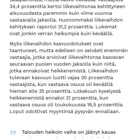
34,4 prosenttia kertoi liikevaihtonsa kehittyneen
alkuvuodesta paremmin kuin viime vuonna
vastaavalla jaksolla. Huonommaksi liikevaihdon
kehityksen raportoi 31,2 prosenttia. Lukemat
ovat jonkin verran heikompia kuin keväällä.
Myös liikevaihdon kasvuodotukset ovat
taantuneet, mutta edelleen on selvästi enemmän
vastaajia, jotka arvioivat liikevaihtonsa kasvavan
seuraavan puolen vuoden jaksolla kuin niitä,
jotka ennakoivat heikkenemistä. Liikevaihdon
tulevaan kasvuun luotti vajaa 30 prosenttia
vastaajista, kun vastaava osuus oli keväällä
hieman alle 35 prosenttia. Lokakuun kyselyssä
heikkenemistä ennakoi 21 prosenttia, kun
vastaava osuus oli toukokuussa 16,5 prosenttia.
Loput odottivat myyntinsä pysyvän ennallaan.
Talouden heikoin vaihe on jäänyt kauas