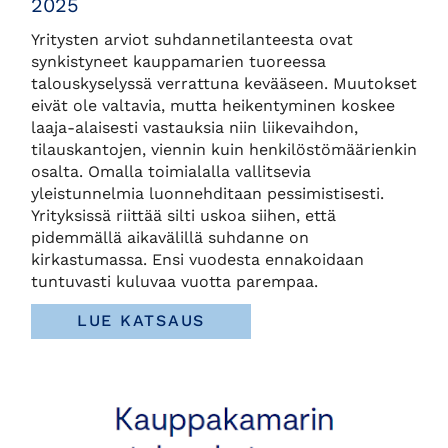
2025
Yritysten arviot suhdannetilanteesta ovat
synkistyneet kauppamarien tuoreessa
talouskyselyssä verrattuna kevääseen. Muutokset
eivät ole valtavia, mutta heikentyminen koskee
laaja-alaisesti vastauksia niin liikevaihdon,
tilauskantojen, viennin kuin henkilöstömäärienkin
osalta. Omalla toimialalla vallitsevia
yleistunnelmia luonnehditaan pessimistisesti.
Yrityksissä riittää silti uskoa siihen, että
pidemmällä aikavälillä suhdanne on
kirkastumassa. Ensi vuodesta ennakoidaan
tuntuvasti kuluvaa vuotta parempaa.
LUE KATSAUS