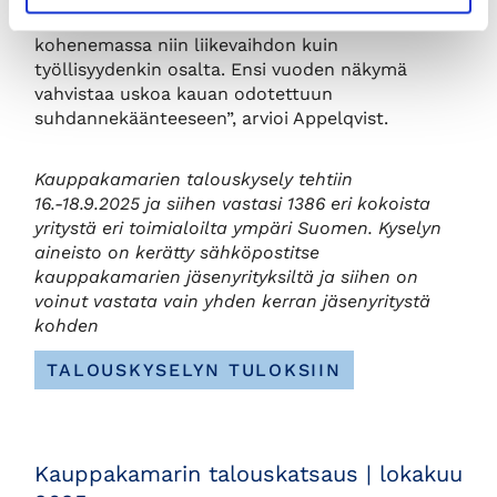
kuopista huolimatta oikea, ja asetelmat jatkossa
kohenemassa niin liikevaihdon kuin
työllisyydenkin osalta. Ensi vuoden näkymä
vahvistaa uskoa kauan odotettuun
suhdannekäänteeseen”, arvioi Appelqvist.
Kauppakamarien talouskysely tehtiin
16.-18.9.2025 ja siihen vastasi 1386 eri kokoista
yritystä eri toimialoilta ympäri Suomen. Kyselyn
aineisto on kerätty sähköpostitse
kauppakamarien jäsenyrityksiltä ja siihen on
voinut vastata vain yhden kerran jäsenyritystä
kohden
TALOUSKYSELYN TULOKSIIN
Kauppakamarin talouskatsaus | lokakuu