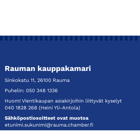
Rauman kauppakamari
Sinkokatu 11, 26100 Rauma
Puhelin:
050 348 1336
Huom! Vientikaupan asiakirjoihin liittyvät kyselyt
040 1828 268
(Heini Yli-Antola)
Sähköpostiosoitteet ovat muotoa
etunimi.sukunimi@rauma.chamber.fi
Toimiston sähköpostiosoite