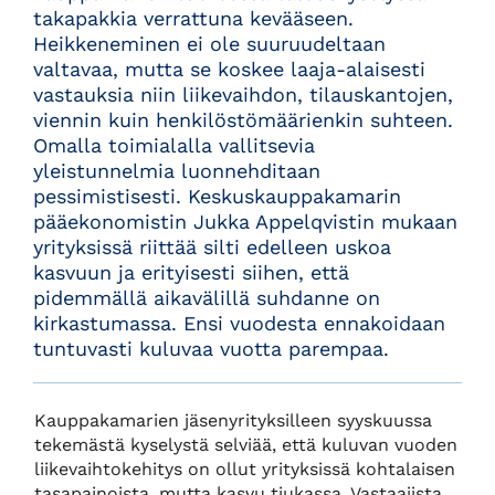
takapakkia verrattuna kevääseen.
Heikkeneminen ei ole suuruudeltaan
valtavaa, mutta se koskee laaja-alaisesti
vastauksia niin liikevaihdon, tilauskantojen,
viennin kuin henkilöstömäärienkin suhteen.
Omalla toimialalla vallitsevia
yleistunnelmia luonnehditaan
pessimistisesti. Keskuskauppakamarin
pääekonomistin Jukka Appelqvistin mukaan
yrityksissä riittää silti edelleen uskoa
kasvuun ja erityisesti siihen, että
pidemmällä aikavälillä suhdanne on
kirkastumassa. Ensi vuodesta ennakoidaan
tuntuvasti kuluvaa vuotta parempaa.
Kauppakamarien jäsenyrityksilleen syyskuussa
tekemästä kyselystä selviää, että kuluvan vuoden
liikevaihtokehitys on ollut yrityksissä kohtalaisen
tasapainoista, mutta kasvu tiukassa. Vastaajista