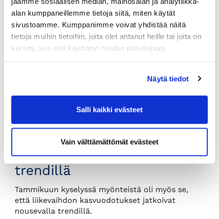
jaamme sosiaalisen median, mainosalan ja analytiikka-
niitä vastaajia, jotka uskovat tilauskantansa
heikkenevän entisestään seuraavan puolen
alan kumppaneillemme tietoja siitä, miten käytät
vuoden kuluessa.
sivustoamme. Kumppanimme voivat yhdistää näitä
tietoja muihin tietoihin, joita olet antanut heille tai joita on
”Suurten yritysten painoarvo kokonaistuotannon
kerätty, kun olet käyttänyt heidän palvelujaan.
suunnalle on ratkaiseva, joten edellytykset
bruttokansantuotteen elpymiselle ovat
vahvempia kuin tulosten pintapuolinen analyysi
Näytä tiedot
antaisi ymmärtää”, Appelqvist sanoo.
Salli kaikki evästeet
Odotukset liikevaihdon
kehityksestä jatkavat
Vain välttämättömät evästeet
edelleen nousevalla
trendillä
Tammikuun kyselyssä myönteistä oli myös se,
että liikevaihdon kasvuodotukset jatkoivat
nousevalla trendillä.