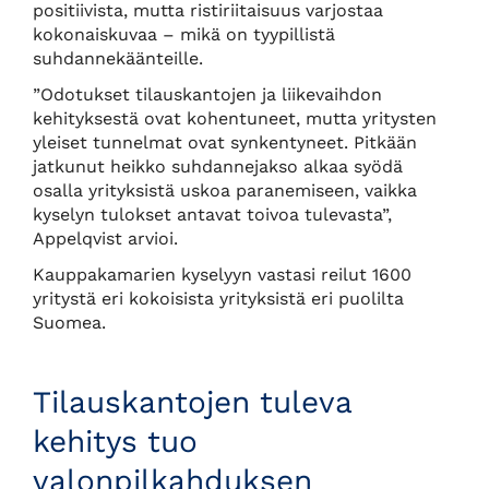
positiivista, mutta ristiriitaisuus varjostaa
kokonaiskuvaa – mikä on tyypillistä
suhdannekäänteille.
”Odotukset tilauskantojen ja liikevaihdon
kehityksestä ovat kohentuneet, mutta yritysten
yleiset tunnelmat ovat synkentyneet. Pitkään
jatkunut heikko suhdannejakso alkaa syödä
osalla yrityksistä uskoa paranemiseen, vaikka
kyselyn tulokset antavat toivoa tulevasta”,
Appelqvist arvioi.
Kauppakamarien kyselyyn vastasi reilut 1600
yritystä eri kokoisista yrityksistä eri puolilta
Suomea.
Tilauskantojen tuleva
kehitys tuo
valonpilkahduksen