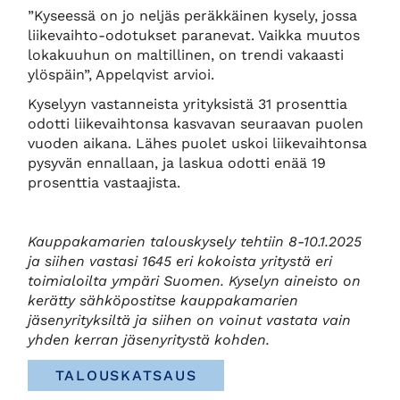
”Kyseessä on jo neljäs peräkkäinen kysely, jossa
liikevaihto-odotukset paranevat. Vaikka muutos
lokakuuhun on maltillinen, on trendi vakaasti
ylöspäin”, Appelqvist arvioi.
Kyselyyn vastanneista yrityksistä 31 prosenttia
odotti liikevaihtonsa kasvavan seuraavan puolen
vuoden aikana. Lähes puolet uskoi liikevaihtonsa
pysyvän ennallaan, ja laskua odotti enää 19
prosenttia vastaajista.
Kauppakamarien talouskysely tehtiin 8-10.1.2025
ja siihen vastasi 1645 eri kokoista yritystä eri
toimialoilta ympäri Suomen. Kyselyn aineisto on
kerätty sähköpostitse kauppakamarien
jäsenyrityksiltä ja siihen on voinut vastata vain
yhden kerran jäsenyritystä kohden.
TALOUSKATSAUS