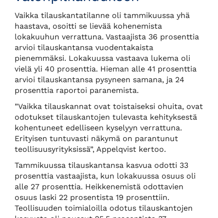
Vaikka tilauskantatilanne oli tammikuussa yhä
haastava, osoitti se lievää kohenemista
lokakuuhun verrattuna. Vastaajista 36 prosenttia
arvioi tilauskantansa vuodentakaista
pienemmäksi. Lokakuussa vastaava lukema oli
vielä yli 40 prosenttia. Hieman alle 41 prosenttia
arvioi tilauskantansa pysyneen samana, ja 24
prosenttia raportoi paranemista.
”Vaikka tilauskannat ovat toistaiseksi ohuita, ovat
odotukset tilauskantojen tulevasta kehityksestä
kohentuneet edelliseen kyselyyn verrattuna.
Erityisen tuntuvasti näkymä on parantunut
teollisuusyrityksissä”, Appelqvist kertoo.
Tammikuussa tilauskantansa kasvua odotti 33
prosenttia vastaajista, kun lokakuussa osuus oli
alle 27 prosenttia. Heikkenemistä odottavien
osuus laski 22 prosentista 19 prosenttiin.
Teollisuuden toimialoilla odotus tilauskantojen