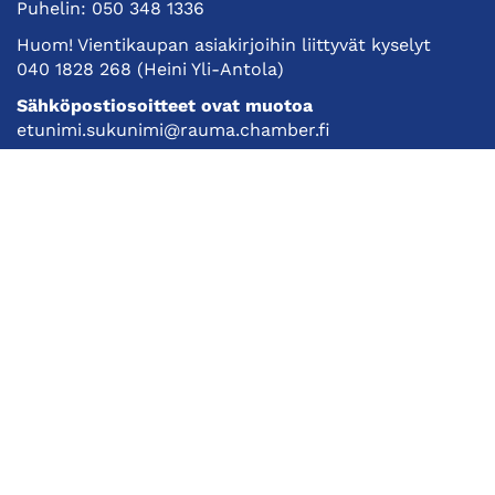
Puhelin:
050 348 1336
Huom! Vientikaupan asiakirjoihin liittyvät kyselyt
040 1828 268
(Heini Yli-Antola)
Sähköpostiosoitteet ovat muotoa
etunimi.sukunimi@rauma.chamber.fi
Toimiston sähköpostiosoite
kauppakamari@rauma.chamber.fi
Laajemmat yhteystiedot
Kauppakamari
Koulutukset ja tapahtumat
Jäsenyys
Kansainvälisyys
Muut palvelut
Ajankohtaista