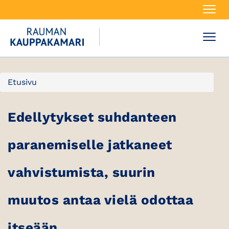
Navi
Navi
Etusivu
Edellytykset suhdanteen
paranemiselle jatkaneet
vahvistumista, suurin
muutos antaa vielä odottaa
itseään