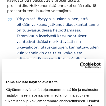
kasvusta oli noussut 25,5 prosentista 37
prosenttiin. Heikkenemistä ennakoi enää reilu 18
prosenttia teollisuuden vastaajista.
Yrityksissä löytyy siis uskoa siihen, että
pitkään vaikeana jatkunut tilauskantatilanne
on tulevaisuudessa helpottamassa.
Tammikuun kyselyssä kasvuodotukset
vaihtelivat lisäksi merkittävästi niin
liikevaihdon, tilauskantojen, kannattavuuden
kuin vienninkin osalta eri kokoisissa
yrityksissä. Suurissa yrityksissä ollaan
toiveikkaita tulevaisuudesta, toteaa
Appelqvist.
Tammikuun kyselyssä kasvuodotukset olivat
Tämä sivusto käyttää evästeitä
selvästi valoisampia suuremmissa yrityksissä.
Käytämme evästeitä tarjoamamme sisällön ja mainosten
Erityisen vahvaa uskoa tilauskantojen
räätälöimiseen, sosiaalisen median ominaisuuksien
paranemiseen löytyy teollisuudesta. Sen sijaan
tukemiseen ja kävijämäärämme analysoimiseen. Lisäksi
rakentamisessa on vielä jonkin verran enemmän