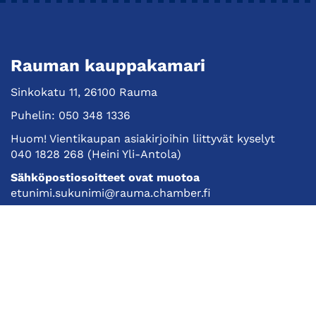
Rauman kauppakamari
Sinkokatu 11, 26100 Rauma
Puhelin:
050 348 1336
Huom! Vientikaupan asiakirjoihin liittyvät kyselyt
040 1828 268
(Heini Yli-Antola)
Sähköpostiosoitteet ovat muotoa
etunimi.sukunimi@rauma.chamber.fi
Toimiston sähköpostiosoite
kauppakamari@rauma.chamber.fi
Laajemmat yhteystiedot
Kauppakamari
Koulutukset ja tapahtumat