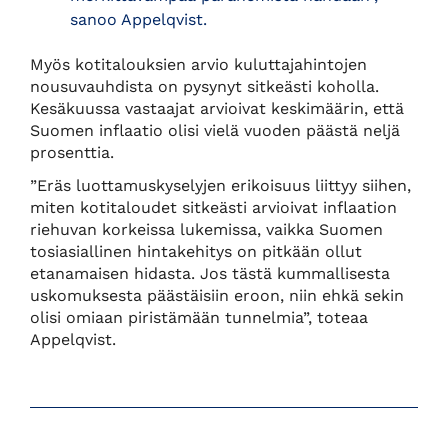
sanoo Appelqvist.
Myös kotitalouksien arvio kuluttajahintojen
nousuvauhdista on pysynyt sitkeästi koholla.
Kesäkuussa vastaajat arvioivat keskimäärin, että
Suomen inflaatio olisi vielä vuoden päästä neljä
prosenttia.
”Eräs luottamuskyselyjen erikoisuus liittyy siihen,
miten kotitaloudet sitkeästi arvioivat inflaation
riehuvan korkeissa lukemissa, vaikka Suomen
tosiasiallinen hintakehitys on pitkään ollut
etanamaisen hidasta. Jos tästä kummallisesta
uskomuksesta päästäisiin eroon, niin ehkä sekin
olisi omiaan piristämään tunnelmia”, toteaa
Appelqvist.