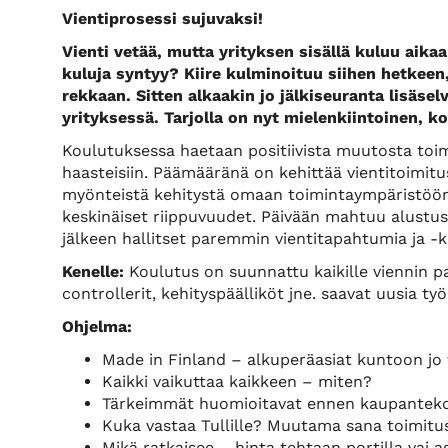
Vientiprosessi sujuvaksi!
Vienti vetää, mutta yrityksen sisällä kuluu aika
kuluja syntyy? Kiire kulminoituu siihen hetkeen,
rekkaan. Sitten alkaakin jo jälkiseuranta lisäse
yrityksessä. Tarjolla on nyt mielenkiintoinen, k
Koulutuksessa haetaan positiivista muutosta toim
haasteisiin. Päämääränä on kehittää vientitoimitu
myönteistä kehitystä omaan toimintaympäristöön
keskinäiset riippuvuudet. Päivään mahtuu alustust
jälkeen hallitset paremmin vientitapahtumia ja -k
Kenelle:
Koulutus on suunnattu kaikille viennin par
controllerit, kehityspäälliköt jne. saavat uusia ty
Ohjelma:
Made in Finland – alkuperäasiat kuntoon jo
Kaikki vaikuttaa kaikkeen – miten?
Tärkeimmät huomioitavat ennen kaupanteko
Kuka vastaa Tullille? Muutama sana toimitu
Mikä ratkaisee – hinta tehtaan portilla vai 