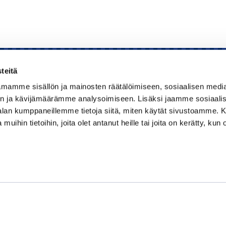
teitä
mamme sisällön ja mainosten räätälöimiseen, sosiaalisen medi
Kauppakamari
n ja kävijämäärämme analysoimiseen. Lisäksi jaamme sosiaali
-alan kumppaneillemme tietoja siitä, miten käytät sivustoamme
Koulutukset ja tapahtumat
 muihin tietoihin, joita olet antanut heille tai joita on kerätty, kun 
Jäsenyys
Kansainvälisyys
Muut palvelut
Ajankohtaista
Tietosuojaseloste