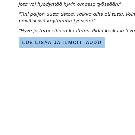
jota voi hyödyntää hyvin omassa työssään."
"Tuli paljon uutta tietoa, vaikka aihe oli tuttu. V
päiväisessä käytännön työssäni."
"Hyvä ja tarpeellinen koulutus. Pidin keskusteleva
LUE LISÄÄ JA ILMOITTAUDU