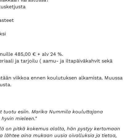
itusketjusta
asteet
ksi
muille 485,00 € + alv 24 %.
aali ja tarjoilu ( aamu- ja iltapäiväkahvit sekä
stään viikkoa ennen koulutuksen alkamista. Muussa
usta.
t tuotu esiin. Marika Nummila kouluttajana
 hyvin mieleen."
llä on pitkä kokemus alalta, hän pystyy kertomaan
ta lähtee aina mukaan uusia oivalluksia ja tietoa,