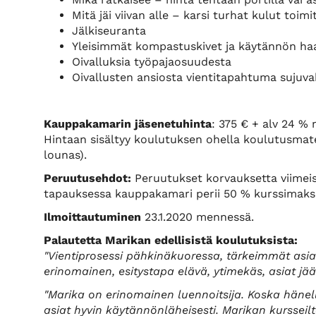
Mitä jäi viivan alle – karsi turhat kulut toim
Jälkiseuranta
Yleisimmät kompastuskivet ja käytännön ha
Oivalluksia työpajaosuudesta
Oivallusten ansiosta vientitapahtuma sujuva
Kauppakamarin jäsenetuhinta
: 375 € + alv 24 % 
Hintaan sisältyy koulutuksen ohella koulutusmateri
lounas).
Peruutusehdot:
Peruutukset korvauksetta viimei
tapauksessa kauppakamari perii 50 % kurssimaks
Ilmoittautuminen
23.1.2020 mennessä.
Palautetta Marikan edellisistä koulutuksista:
"Vientiprosessi pähkinäkuoressa, tärkeimmät asia
erinomainen, esitystapa elävä, ytimekäs, asiat jää
"Marika on erinomainen luennoitsija. Koska häne
asiat hyvin käytännönläheisesti. Marikan kursseil