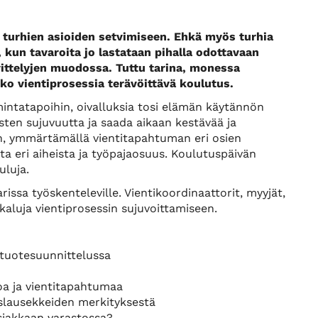
a turhien asioiden setvimiseen. Ehkä myös turhia
 kun tavaroita jo lastataan pihalla odottavaan
lvittelyjen muodossa. Tuttu tarina, monessa
oko vientiprosessia terävöittävä koulutus.
intatapoihin, oivalluksia tosi elämän käytännön
sten sujuvuutta ja saada aikaan kestävää ja
, ymmärtämällä vientitapahtuman eri osien
a eri aiheista ja työpajaosuus. Koulutuspäivän
uluja.
issa työskenteleville. Vientikoordinaattorit, myyjät,
ökaluja vientiprosessin sujuvoittamiseen.
 tuotesuunnittelussa
a ja vientitapahtumaa
slausekkeiden merkityksestä
asiakkaan varastossa?