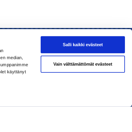
Salli kaikki evästeet
an
sen median,
Liity jäseneksi
Vain välttämättömät evästeet
. Kumppanimme
olet käyttänyt
Lue uusin lehti
Tilaa uutiskirjeitä