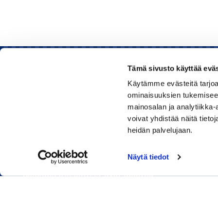
Tämä sivusto käyttää eväs
Käytämme evästeitä tarjoa
Rauman kauppakamari
ominaisuuksien tukemisee
mainosalan ja analytiikka
Sinkokatu 11, 26100 Rauma
voivat yhdistää näitä tietoja
heidän palvelujaan.
Puhelin:
050 348 1336
Huom! Vientikaupan asiakirjoihin liittyvät kyselyt
Näytä tiedot
040 1828 268
(Heini Yli-Antola)
Sähköpostiosoitteet ovat muotoa
etunimi.sukunimi@rauma.chamber.fi
Toimiston sähköpostiosoite
kauppakamari@rauma.chamber.fi