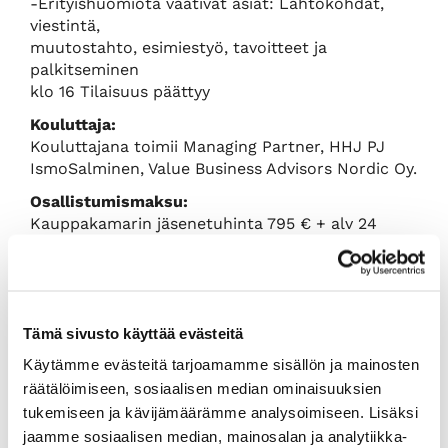
-Erityishuomiota vaativat asiat: Lähtökohdat,
viestintä,
muutostahto, esimiestyö, tavoitteet ja
palkitseminen
klo 16 Tilaisuus päättyy
Kouluttaja:
Kouluttajana toimii Managing Partner, HHJ PJ
IsmoSalminen, Value Business Advisors Nordic Oy.
Osallistumismaksu:
Kauppakamarin jäsenetuhinta 795 € + alv 24
%,normaalihinta 1195 € + alv 24 %. Maksuun
sisältyy kirjallinen aineisto ja ohjelman mukaiset
tarjoilut.
Ilmoittautuminen:
Tämä sivusto käyttää evästeitä
Ilmoittautumiset viimeistään 7 vuorokautta
Käytämme evästeitä tarjoamamme sisällön ja mainosten
ennen tilaisuutta.
Kurssille ilmoittaudutaan valtakunnallisen HHJ-
räätälöimiseen, sosiaalisen median ominaisuuksien
rekisterin kautta osoitteessa
www.hhj.fi
.
tukemiseen ja kävijämäärämme analysoimiseen. Lisäksi
Rekisteröidy ensin palveluun. Kun
jaamme sosiaalisen median, mainosalan ja analytiikka-