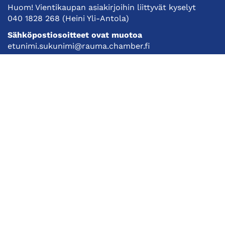
Huom! Vientikaupan asiakirjoihin liittyvät kyselyt
040 1828 268
(Heini Yli-Antola)
Sähköpostiosoitteet ovat muotoa
etunimi.sukunimi@rauma.chamber.fi
Toimiston sähköpostiosoite
kauppakamari@rauma.chamber.fi
Laajemmat yhteystiedot
Kauppakamari
Koulutukset ja tapahtumat
Jäsenyys
Kansainvälisyys
Muut palvelut
Ajankohtaista
Tietosuojaseloste