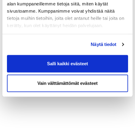
rekisteröityminen on kunnossa, kirjaudu
alan kumppaneillemme tietoja siitä, miten käytät
palveluun ja ilmoittaudu haluamaasi
sivustoamme. Kumppanimme voivat yhdistää näitä
koulutukseen. Kun ilmoittautuminen on
tietoja muihin tietoihin, joita olet antanut heille tai joita on
onnistunut, saat sähköpostiisi tiedon
kerätty, kun olet käyttänyt heidän palvelujaan.
hyväksymisestä kurssille.
Näytä tiedot
Salli kaikki evästeet
Vain välttämättömät evästeet