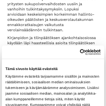
yritysten sukupolvenvaihdosten uusiin ja
vanhoihin tulkintakysymyksiin. Lopuksi
arvioidaan keskeisimpien korkeimman hallinto-
oikeuden päätösten ja keskusverolautakunnan
ennakkoratkaisujen vaikutusta
verolainsäädännön tulkintaan.
Kirjanpidon ja tilinpäätöksen ajankohtaisosiossa
käydään läpi haasteellisia asioita tilinpäätöksen
laatijan näkökulmasta. Ajankohtaisosiossa
käydään läpi pysyviin vastaaviin kuuluvia
varallisuuseriä, niihin liittyvää poistokäytäntöä
sekä arvostamiseen liittyviä huomioitavia asioita.
Tämä sivusto käyttää evästeitä
Lisäksi esitellään kirjanpitolautakunnan
uusimmat lausunnot ja selvitetään niiden
Käytämme evästeitä tarjoamamme sisällön ja mainosten
vaikutukset käytännössä.
räätälöimiseen, sosiaalisen median ominaisuuksien
tukemiseen ja kävijämäärämme analysoimiseen. Lisäksi
jaamme sosiaalisen median, mainosalan ja analytiikka-
LISÄTIEDOT JA ILMOITTAUTUMINEN
alan kumppaneillemme tietoja siitä, miten käytät
sivustoamme. Kumppanimme voivat yhdistää näitä