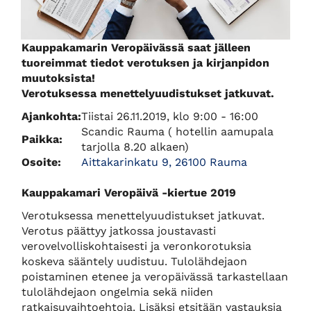
Kauppakamarin Veropäivässä saat jälleen
tuoreimmat tiedot verotuksen ja kirjanpidon
muutoksista!
Verotuksessa menettelyuudistukset jatkuvat.
Ajankohta:
Tiistai 26.11.2019, klo 9:00 - 16:00
Scandic Rauma ( hotellin aamupala
Paikka:
tarjolla 8.20 alkaen)
Osoite:
Aittakarinkatu 9, 26100 Rauma
Kauppakamari Veropäivä -kiertue 2019
Verotuksessa menettelyuudistukset jatkuvat.
Verotus päättyy jatkossa joustavasti
verovelvolliskohtaisesti ja veronkorotuksia
koskeva sääntely uudistuu. Tulolähdejaon
poistaminen etenee ja veropäivässä tarkastellaan
tulolähdejaon ongelmia sekä niiden
ratkaisuvaihtoehtoja. Lisäksi etsitään vastauksia