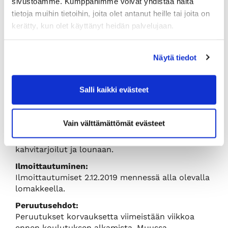
sivustoamme. Kumppanimme voivat yhdistää näitä
Useimmat verkkopohjaiset työkalut ovat
tietoja muihin tietoihin, joita olet antanut heille tai joita on
englanninkielisiä, joten valmennus edellyttää
kerätty, kun olet käyttänyt heidän palvelujaan.
kohtalaista käytännön kielitaitoa. Saat noin
viikkoa ennen valmennusta valmistautumisohjeet,
jotka auttavat sinua saamaan parhaan hyödyn
Näytä tiedot
sisältömarkkinoinnin tehopäivästä.
Valmennukseen tarvitset mukaan oman
Salli kaikki evästeet
kannettavan tietokoneen ja laturin.
Osallistumismaksu:
Vain välttämättömät evästeet
Kauppakamarin jäsenille hinta on 375 € + alv 24
%, muille 485 € + alv 24 %. Hinta sisältää
kahvitarjoilut ja lounaan.
Ilmoittautuminen:
Ilmoittautumiset 2.12.2019 mennessä alla olevalla
lomakkeella.
Peruutusehdot:
Peruutukset korvauksetta viimeistään viikkoa
ennen koulutuksen alkamista. Muussa