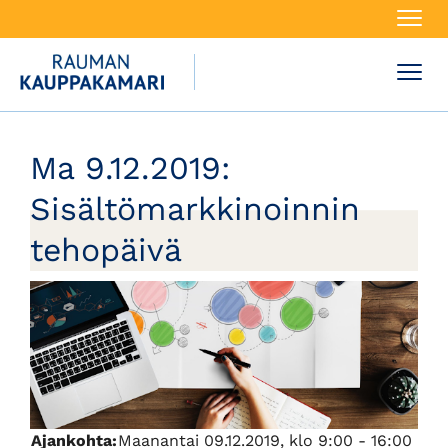
Navi
Navi
Ma 9.12.2019:
Sisältömarkkinoinnin
tehopäivä
Ajankohta:
Maanantai 09.12.2019, klo 9:00 - 16:00