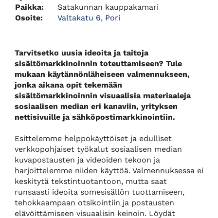
Paikka:
Satakunnan kauppakamari
Osoite:
Valtakatu 6, Pori
Tarvitsetko uusia ideoita ja taitoja
sisältömarkkinoinnin toteuttamiseen? Tule
mukaan käytännönläheiseen valmennukseen,
jonka aikana opit tekemään
sisältömarkkinoinnin visuaalisia materiaaleja
sosiaalisen median eri kanaviin, yrityksen
nettisivuille ja sähköpostimarkkinointiin.
Esittelemme helppokäyttöiset ja edulliset
verkkopohjaiset työkalut sosiaalisen median
kuvapostausten ja videoiden tekoon ja
harjoittelemme niiden käyttöä. Valmennuksessa ei
keskitytä tekstintuotantoon, mutta saat
runsaasti ideoita somesisällön tuottamiseen,
tehokkaampaan otsikointiin ja postausten
elävöittämiseen visuaalisin keinoin. Löydät