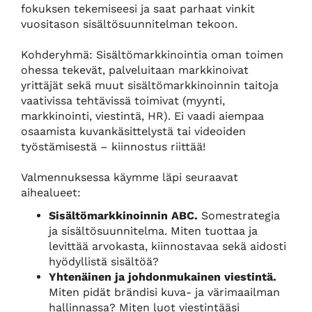
fokuksen tekemiseesi ja saat parhaat vinkit
vuositason sisältösuunnitelman tekoon.
Kohderyhmä: Sisältömarkkinointia oman toimen
ohessa tekevät, palveluitaan markkinoivat
yrittäjät sekä muut sisältömarkkinoinnin taitoja
vaativissa tehtävissä toimivat (myynti,
markkinointi, viestintä, HR). Ei vaadi aiempaa
osaamista kuvankäsittelystä tai videoiden
työstämisestä – kiinnostus riittää!
Valmennuksessa käymme läpi seuraavat
aihealueet:
Sisältömarkkinoinnin ABC.
Somestrategia
ja sisältösuunnitelma. Miten tuottaa ja
levittää arvokasta, kiinnostavaa sekä aidosti
hyödyllistä sisältöä?
Yhtenäinen ja johdonmukainen viestintä.
Miten pidät brändisi kuva- ja värimaailman
hallinnassa? Miten luot viestintääsi