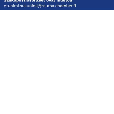
Sähköpostiosoitteet ovat muotoa
etunimi.sukunimi@rauma.chamber.fi
Toimiston sähköpostiosoite
kauppakamari@rauma.chamber.fi
Laajemmat yhteystiedot
Kauppakamari
Koulutukset ja tapahtumat
Jäsenyys
Kansainvälisyys
Muut palvelut
Ajankohtaista
Tietosuojaseloste
Liity jäseneksi