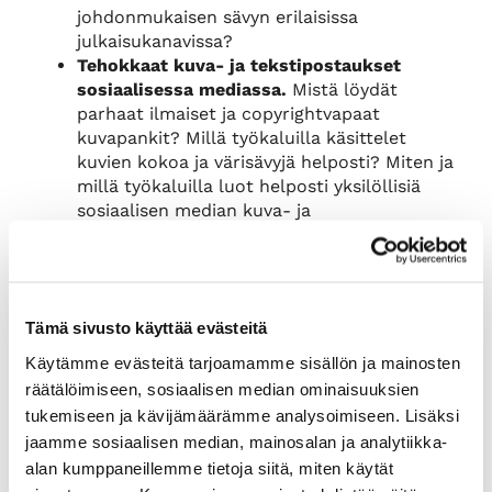
johdonmukaisen sävyn erilaisissa
julkaisukanavissa?
Tehokkaat kuva- ja tekstipostaukset
sosiaalisessa mediassa.
Mistä löydät
parhaat ilmaiset ja copyrightvapaat
kuvapankit? Millä työkaluilla käsittelet
kuvien kokoa ja värisävyjä helposti? Miten ja
millä työkaluilla luot helposti yksilöllisiä
sosiaalisen median kuva- ja
tekstipostauksia? Miten luot FB-, LinkedIn
tai Instagram-kampanjallesi visuaalisen
ilmeen?
Helpot videot (valmiista
Tämä sivusto käyttää evästeitä
videomateriaaleista).
Tunnetko
sisällöntuotantoon soveltuvat
Käytämme evästeitä tarjoamamme sisällön ja mainosten
copyrightvapaan videopankit ja
räätälöimiseen, sosiaalisen median ominaisuuksien
helppokäyttöiset videotyökalut? Miten teet
tukemiseen ja kävijämäärämme analysoimiseen. Lisäksi
valmismateriaaleista yksinkertaisen ja
jaamme sosiaalisen median, mainosalan ja analytiikka-
tehokkaan markkinointivideon tai tuote-
alan kumppaneillemme tietoja siitä, miten käytät
esittelyn alle puolessa tunnissa?