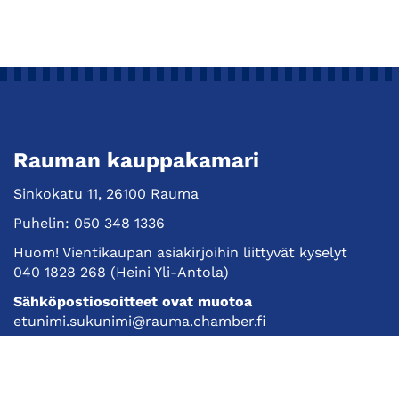
Rauman kauppakamari
Sinkokatu 11, 26100 Rauma
Puhelin:
050 348 1336
Huom! Vientikaupan asiakirjoihin liittyvät kyselyt
040 1828 268
(Heini Yli-Antola)
Sähköpostiosoitteet ovat muotoa
etunimi.sukunimi@rauma.chamber.fi
Toimiston sähköpostiosoite
kauppakamari@rauma.chamber.fi