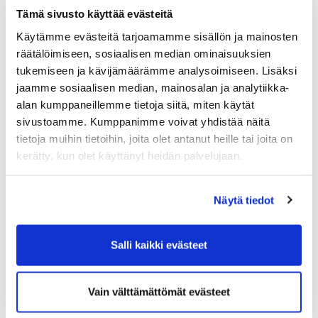
ja verotuksesta
Tämä sivusto käyttää evästeitä
kysymysklinikka
Käytämme evästeitä tarjoamamme sisällön ja mainosten
räätälöimiseen, sosiaalisen median ominaisuuksien
15.00
Koulutus päättyy
tukemiseen ja kävijämäärämme analysoimiseen. Lisäksi
jaamme sosiaalisen median, mainosalan ja analytiikka-
Osallistumismaksu:
alan kumppaneillemme tietoja siitä, miten käytät
Kauppakamarin jäsenille hinta on 375 € + alv 24
sivustoamme. Kumppanimme voivat yhdistää näitä
%, muille 485 € + alv 24 %. Hinta sisältää
tietoja muihin tietoihin, joita olet antanut heille tai joita on
koulutuksen, lounaan sekä kahvitarjoilut.
kerätty, kun olet käyttänyt heidän palvelujaan.
Ilmoittautuminen:
Ilmoittautumiset 22.10.2019 mennessä.
Näytä tiedot
Peruutusehdot:
Peruutukset korvauksetta viimeistään viikkoa
ennen koulutuksen alkamista. Muussa
Salli kaikki evästeet
tapauksessa kauppakamari perii 50 %
kurssimaksusta.
Vain välttämättömät evästeet
ILMOITTAUDU