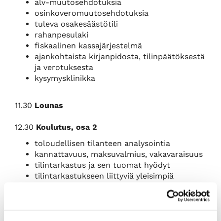
alv-muutosehdotuksia
osinkoveromuutosehdotuksia
tuleva osakesäästötili
rahanpesulaki
fiskaalinen kassajärjestelmä
ajankohtaista kirjanpidosta, tilinpäätöksestä
ja verotuksesta
kysymysklinikka
11.30
Lounas
12.30
Koulutus, osa 2
toloudellisen tilanteen analysointia
kannattavuus, maksuvalmius, vakavaraisuus
tilintarkastus ja sen tuomat hyödyt
tilintarkastukseen liittyviä yleisimpiä
kysymyksiä
tilintarkastuksessa havaitut yleisimmät
virheet ja puutteet
ajankohtaista kirjanpidosta, tilinpäätöksestä