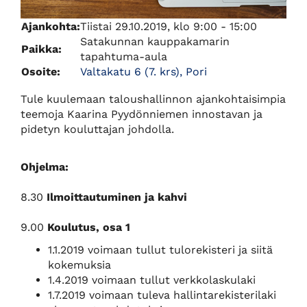
Ajankohta:
Tiistai 29.10.2019, klo 9:00 - 15:00
Satakunnan kauppakamarin
Paikka:
tapahtuma-aula
Osoite:
Valtakatu 6 (7. krs), Pori
Tule kuulemaan taloushallinnon ajankohtaisimpia
teemoja Kaarina Pyydönniemen innostavan ja
pidetyn kouluttajan johdolla.
Ohjelma:
8.30
Ilmoittautuminen ja kahvi
9.00
Koulutus, osa 1
1.1.2019 voimaan tullut tulorekisteri ja siitä
kokemuksia
1.4.2019 voimaan tullut verkkolaskulaki
1.7.2019 voimaan tuleva hallintarekisterilaki