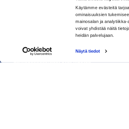
Käytämme evästeitä tarjoa
Rauman kauppakamari
ominaisuuksien tukemisee
mainosalan ja analytiikka
Sinkokatu 11, 26100 Rauma
voivat yhdistää näitä tietoja
heidän palvelujaan.
Puhelin:
050 348 1336
Huom! Vientikaupan asiakirjoihin liittyvät kyselyt
Näytä tiedot
040 1828 268
(Heini Yli-Antola)
Sähköpostiosoitteet ovat muotoa
etunimi.sukunimi@rauma.chamber.fi
Toimiston sähköpostiosoite
kauppakamari@rauma.chamber.fi
Laajemmat yhteystiedot
© Rauman Kauppakamari
| Toiminnanohjausjärjestelmä
WiseP