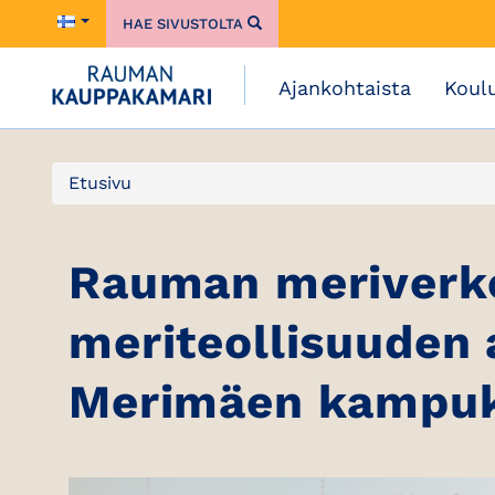
HAE SIVUSTOLTA
Ajankohtaista
Koul
Etusivu
Rauman meriverko
meriteollisuuden a
Merimäen kampuks