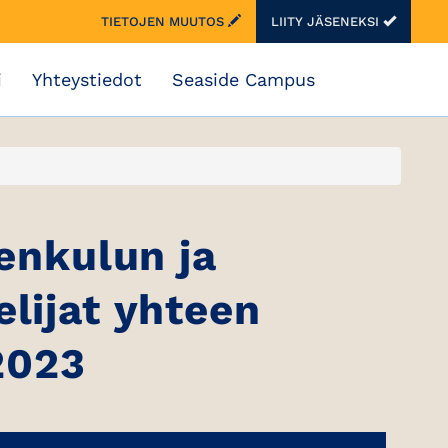
TIETOJEN MUUTOS
LIITY JÄSENEKSI
i
Yhteystiedot
Seaside Campus
enkulun ja
elijat yhteen
2023