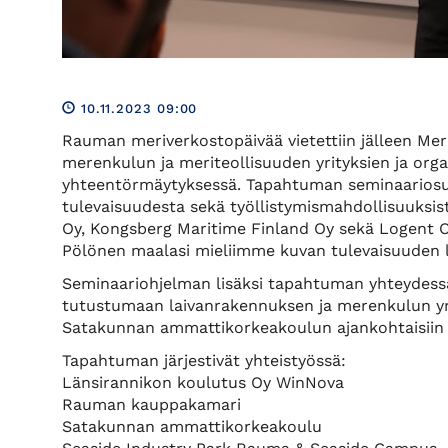
10.11.2023 09:00
Rauman meriverkostopäivää vietettiin jälleen Mer
merenkulun ja meriteollisuuden yrityksien ja orga
yhteentörmäytyksessä. Tapahtuman seminaarios
tulevaisuudesta sekä työllistymismahdollisuuksi
Oy, Kongsberg Maritime Finland Oy sekä Logent Oy
Pölönen maalasi mieliimme kuvan tulevaisuuden lu
Seminaariohjelman lisäksi tapahtuman yhteydessä v
tutustumaan laivanrakennuksen ja merenkulun yri
Satakunnan ammattikorkeakoulun ajankohtaisiin 
Tapahtuman järjestivät yhteistyössä:
Länsirannikon koulutus Oy WinNova
Rauman kauppakamari
Satakunnan ammattikorkeakoulu