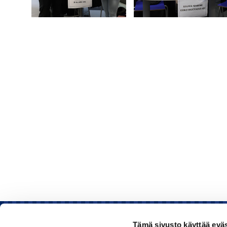
Tämä sivusto käyttää eväs