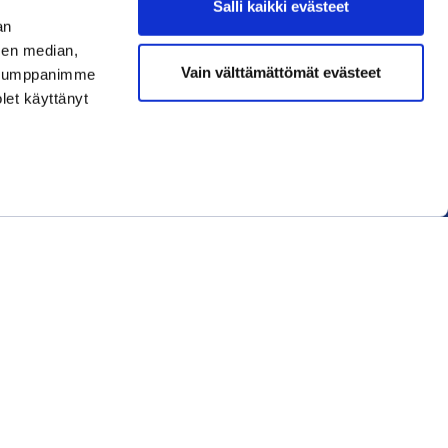
Salli kaikki evästeet
an
sen median,
Liity jäseneksi
Vain välttämättömät evästeet
. Kumppanimme
olet käyttänyt
Lue uusin lehti
Tilaa uutiskirjeitä
REKISTERÖIDY
KIRJAUDU SISÄÄN