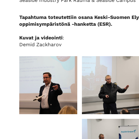
Seaside Industry Park Rauma & Seaside Campus
Tapahtuma toteutettiin osana Keski-Suomen Ely
oppimisympäristönä -hanketta (ESR).
Kuvat ja videointi
:
Demid Zackharov