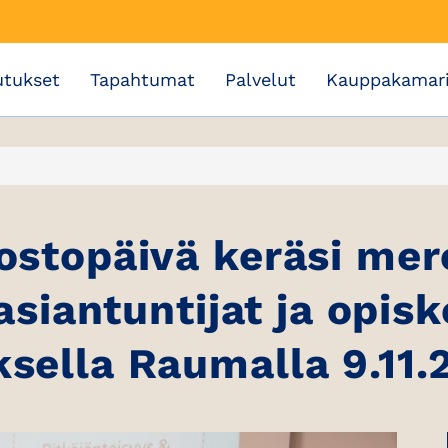
utukset
Tapahtumat
Palvelut
Kauppakamar
stopäivä keräsi mer
siantuntijat ja opisk
ella Raumalla 9.11.