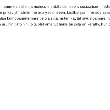
mamme sisällön ja mainosten räätälöimiseen, sosiaalisen medi
Kauppakamari
n ja kävijämäärämme analysoimiseen. Lisäksi jaamme sosiaali
-alan kumppaneillemme tietoja siitä, miten käytät sivustoamme
Koulutukset ja tapahtumat
 muihin tietoihin, joita olet antanut heille tai joita on kerätty, kun 
Jäsenyys
Kansainvälisyys
Muut palvelut
Ajankohtaista
Tietosuojaseloste
latform
powered by