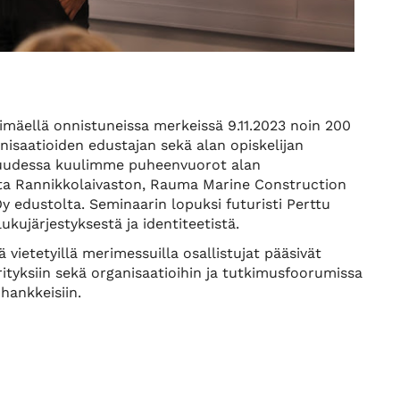
imäellä onnistuneissa merkeissä 9.11.2023 noin 200
nisaatioiden edustajan sekä alan opiskelijan
uudessa kuulimme puheenvuorot alan
sta Rannikkolaivaston, Rauma Marine Construction
 edustolta. Seminaarin lopuksi futuristi Perttu
kujärjestyksestä ja identiteetistä.
ietetyillä merimessuilla osallistujat pääsivät
tyksiin sekä organisaatioihin ja tutkimusfoorumissa
hankkeisiin.