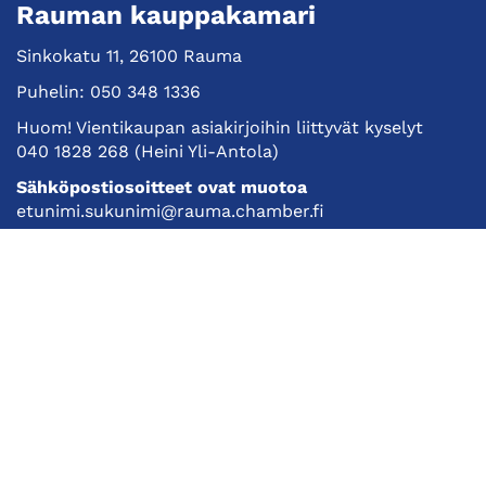
Rauman kauppakamari
Sinkokatu 11, 26100 Rauma
Puhelin:
050 348 1336
Huom! Vientikaupan asiakirjoihin liittyvät kyselyt
040 1828 268
(Heini Yli-Antola)
Sähköpostiosoitteet ovat muotoa
etunimi.sukunimi@rauma.chamber.fi
Toimiston sähköpostiosoite
kauppakamari@rauma.chamber.fi
Laajemmat yhteystiedot
Kauppakamari
Koulutukset ja tapahtumat
Jäsenyys
Kansainvälisyys