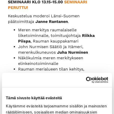
SEMINAARI KLO 13.15-15.00
SEMINAARI
PERUTTU!
Keskustelua moderoi Länsi-Suomen
päätoimittaja
Janne Rantanen
.
Meren merkitys raumalaiselle
liiketoiminnalle, toimitusjohtaja
Riikka
Piispa
, Rauman kauppakamari
John Nurmisen Säätiö ja Itämeri,
merenkulkuneuvos
Juha Nurminen
Näkökulmia meren merkitykseen
elinkeinotoiminnalle
Rauman merialueen tilan kehitys,
ympäristönsuojelupäällikkö
Juha
Hyvärinen
, Rauman kaupunki
Vaikuttaminen valuma-alueelta tuleviin
päästöihin, meriympäristöjohtaja
Marjukka
Porvari
, John Nurmisen Säätiö
Tämä sivusto käyttää evästeitä
Tulevaisuuden mahdollisuuksia
Käytämme evästeitä tarjoamamme sisällön ja mainosten
rehevöitymisen vähentämiseksi, professori,
räätälöimiseen, sosiaalisen median ominaisuuksien
Suomen ilmastopaneelin puheenjohtaja