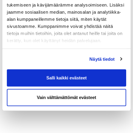
tukemiseen ja kävijämäärämme analysoimiseen. Lisäksi
Markku Ollikainen
jaamme sosiaalisen median, mainosalan ja analytiikka-
alan kumppaneillemme tietoja siitä, miten käytät
RAUMAN KAUPPAKAMARIN KEVÄTKOKOUS KLO
sivustoamme. Kumppanimme voivat yhdistää näitä
15.15-16.15
tietoja muihin tietoihin, joita olet antanut heille tai joita on
kerätty, kun olet käyttänyt heidän palvelujaan.
Sääntömääräinen kevätkokous seminaarin
jälkeen Rauman kauppakamarin jäsenille.
Näytä tiedot
ILMOITTAUDU MUKAAN
Salli kaikki evästeet
Vain välttämättömät evästeet