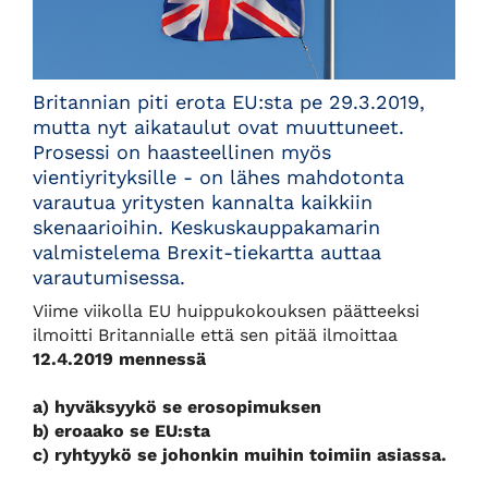
Britannian piti erota EU:sta pe 29.3.2019,
mutta nyt aikataulut ovat muuttuneet.
Prosessi on haasteellinen myös
vientiyrityksille - on lähes mahdotonta
varautua yritysten kannalta kaikkiin
skenaarioihin. Keskuskauppakamarin
valmistelema Brexit-tiekartta auttaa
varautumisessa.
Viime viikolla EU huippukokouksen päätteeksi
ilmoitti Britannialle että sen pitää ilmoittaa
12.4.2019 mennessä
a) hyväksyykö se erosopimuksen
b) eroaako se EU:sta
c) ryhtyykö se johonkin muihin toimiin asiassa.