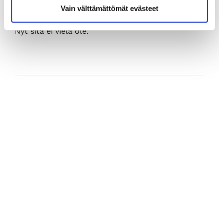
Vain välttämättömät evästeet
Tämä kuitenkin vaatii sitä, että Britanniassa on
selkeä poliittinen tahtotila johonkin ratkaisuun.
Nyt sitä ei vielä ole.