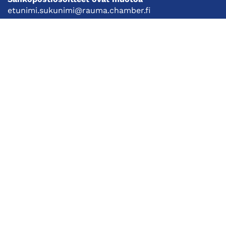
etunimi.sukunimi@rauma.chamber.fi
Toimiston sähköpostiosoite
kauppakamari@rauma.chamber.fi
Laajemmat yhteystiedot
Kauppakamari
Koulutukset ja tapahtumat
Jäsenyys
Kansainvälisyys
Muut palvelut
Ajankohtaista
Tietosuojaseloste
Liity jäseneksi