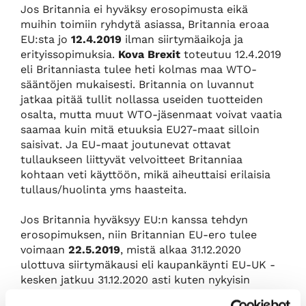
Jos Britannia ei hyväksy erosopimusta eikä
muihin toimiin ryhdytä asiassa, Britannia eroaa
EU:sta jo
12.4.2019
ilman siirtymäaikoja ja
erityissopimuksia.
Kova Brexit
toteutuu 12.4.2019
eli Britanniasta tulee heti kolmas maa WTO-
sääntöjen mukaisesti. Britannia on luvannut
jatkaa pitää tullit nollassa useiden tuotteiden
osalta, mutta muut WTO-jäsenmaat voivat vaatia
saamaa kuin mitä etuuksia EU27-maat silloin
saisivat. Ja EU-maat joutunevat ottavat
tullaukseen liittyvät velvoitteet Britanniaa
kohtaan veti käyttöön, mikä aiheuttaisi erilaisia
tullaus/huolinta yms haasteita.
Jos Britannia hyväksyy EU:n kanssa tehdyn
erosopimuksen, niin Britannian EU-ero tulee
voimaan
22.5.2019
, mistä alkaa 31.12.2020
ulottuva siirtymäkausi eli kaupankäynti EU-UK -
kesken jatkuu 31.12.2020 asti kuten nykyisin
sisämarkkinoilla. Sen jälkeen kauppaa käydään