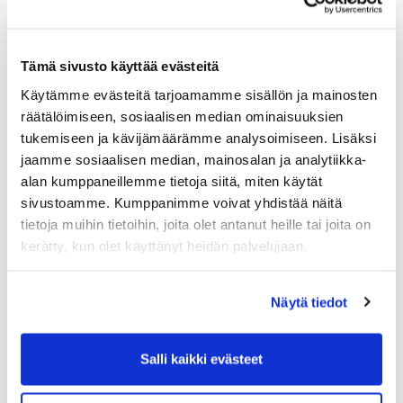
sen mukaan, mitä EU ja UK ennättävät asiasta
kauppa- tai kumppanuussopimuksella tai
vastaavalla sopia.
Tämä sivusto käyttää evästeitä
Olemme päivittäneet tältä osin tekstit ja
Käytämme evästeitä tarjoamamme sisällön ja mainosten
aikataulut
Kauppakamarin Brexit -sivulle
:
räätälöimiseen, sosiaalisen median ominaisuuksien
https://kauppakamari.fi/kansainvaliset-
tukemiseen ja kävijämäärämme analysoimiseen. Lisäksi
asiat/yritysten-seitseman-selviytymisvinkkia-
jaamme sosiaalisen median, mainosalan ja analytiikka-
brexitiin/
alan kumppaneillemme tietoja siitä, miten käytät
sivustoamme. Kumppanimme voivat yhdistää näitä
Oheisena
Kauppakamarin Brexit-tiekartta
(liite).
brexit ja suomi 2019 - kauppakamarien tiekartta
tietoja muihin tietoihin, joita olet antanut heille tai joita on
2019 päivitys 25-3-2019 .pdf
kerätty, kun olet käyttänyt heidän palvelujaan.
Asia elää ja muutoksia voi tulla riippuen
Britannian toimista ja EU27-maiden
Näytä tiedot
näkemyksestä niihin. EU:n komission tehtävänä
on varjella EU:n toimivuutta ml sisämarkkinat ja
Salli kaikki evästeet
ulkosuhteet. EU27-maat voivat aina toki
poliittisin päätöksiä määritellä uudelleen Brexit-
linjaansa ja sen aikatauluja Britannian kanssa.