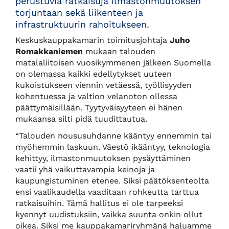
perustuvia ratkaisuja ilmastonmuutoksen
torjuntaan sekä liikenteen ja
infrastruktuurin rahoitukseen.
Keskuskauppakamarin toimitusjohtaja
Juho
Romakkaniemen
mukaan talouden
matalaliitoisen vuosikymmenen jälkeen Suomella
on olemassa kaikki edellytykset uuteen
kukoistukseen viennin vetäessä, työllisyyden
kohentuessa ja valtion velanoton ollessa
päättymäisillään. Tyytyväisyyteen ei hänen
mukaansa silti pidä tuudittautua.
“Talouden noususuhdanne kääntyy ennemmin tai
myöhemmin laskuun. Väestö ikääntyy, teknologia
kehittyy, ilmastonmuutoksen pysäyttäminen
vaatii yhä vaikuttavampia keinoja ja
kaupungistuminen etenee. Siksi päätöksenteolta
ensi vaalikaudella vaaditaan rohkeutta tarttua
ratkaisuihin. Tämä hallitus ei ole tarpeeksi
kyennyt uudistuksiin, vaikka suunta onkin ollut
oikea. Siksi me kauppakamariryhmänä haluamme