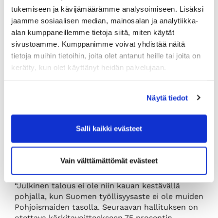
lankana pitää olla vaikuttavuus ja
tukemiseen ja kävijämäärämme analysoimiseen. Lisäksi
kustannustehokkuus. Eniten pitää panostaa
jaamme sosiaalisen median, mainosalan ja analytiikka-
niihin toimenpiteisiin, joilla päästöjä voidaan
alan kumppaneillemme tietoja siitä, miten käytät
vähentää eniten ja edullisimmin. Siksi
sivustoamme. Kumppanimme voivat yhdistää näitä
markkinoita pitää luoda ja joustavaa
tietoja muihin tietoihin, joita olet antanut heille tai joita on
hintaohjausta hyödyntää keinona aina kuin
kerätty, kun olet käyttänyt heidän palvelujaan.
mahdollista. Poliittisen ohjauksen on
perustuttava vaikutuksiin, eikä yksittäisten
teknologioiden tai energianlähteiden tukiin.
Näytä tiedot
Lisäksi kauppakamarit haluavat ohjelmassaan
kiinnittää erityistä huomiota siihen, että
työllisyysastetta on tulevaisuudessa nostettava,
Salli kaikki evästeet
jotta suomalaisesta työstä ja yrittämisestä
kerättyjen verojen maksu ei jää liian kapeille
harteille. Väestön ikääntyminen tulee asettamaan
Vain välttämättömät evästeet
valtion rahoituksen kestävyyden koetukselle.
“Julkinen talous ei ole niin kauan kestävällä
pohjalla, kun Suomen työllisyysaste ei ole muiden
Pohjoismaiden tasolla. Seuraavan hallituksen on
otettava kärkitavoitteekseen 75 prosentin