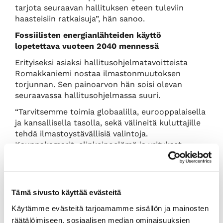
tarjota seuraavan hallituksen eteen tuleviin
haasteisiin ratkaisuja”, hän sanoo.
Fossiilisten energianlähteiden käyttö
lopetettava vuoteen 2040 mennessä
Erityiseksi asiaksi hallitusohjelmatavoitteista
Romakkaniemi nostaa ilmastonmuutoksen
torjunnan. Sen painoarvon hän soisi olevan
seuraavassa hallitusohjelmassa suuri.
“Tarvitsemme toimia globaalilla, eurooppalaisella
ja kansallisella tasolla, sekä välineitä kuluttajille
tehdä ilmastoystävällisiä valintoja.
Kauppakamarit, elinkeinoelämä ja yritykset
haluavat olla keskeinen osa tuota ratkaisua.
Ilmastonmuutoksen hillitseminen vaatii toimia
ensisijaisesti maailmanlaajuisella tasolla, mutta
myös Suomen kansallisen strategian on oltava
Tämä sivusto käyttää evästeitä
etunojassa”, hän sanoo.
Käytämme evästeitä tarjoamamme sisällön ja mainosten
Kauppakamarien mukaan ilmastotyön punaisena
räätälöimiseen, sosiaalisen median ominaisuuksien