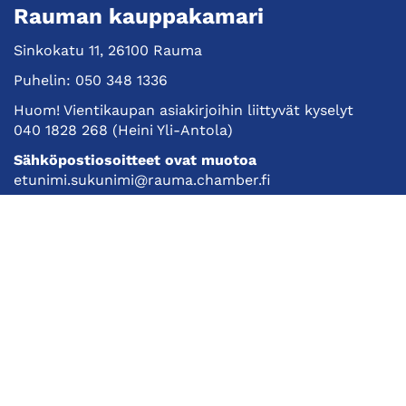
Rauman kauppakamari
Sinkokatu 11, 26100 Rauma
Puhelin:
050 348 1336
Huom! Vientikaupan asiakirjoihin liittyvät kyselyt
040 1828 268
(Heini Yli-Antola)
Sähköpostiosoitteet ovat muotoa
etunimi.sukunimi@rauma.chamber.fi
Toimiston sähköpostiosoite
kauppakamari@rauma.chamber.fi
Laajemmat yhteystiedot
Kauppakamari
Koulutukset ja tapahtumat
Jäsenyys
Kansainvälisyys