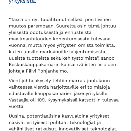
yrityksistä.
”Tässä on nyt tapahtunut selkeä, positiivinen
muutos parempaan. Suurelta osin tämä johtuu
yleisestä odotuksesta ja ennusteista
maailmantalouden kohentumisesta tulevana
vuonna, mutta myös yritysten omista toimista,
kuten uusille markkinoille laajentumisesta,
uusista tuotteista sekä kehitystoimista”, sanoo
Keskuskauppakamarin kansainvälisten asioiden
johtaja Päivi Pohjanheimo.
Vientijohtajakysely tehtiin marras-joulukuun
vaihteessa vientiä harjoittaville eri toimialoja
edustaville kauppakamarien jäsenyrityksille.
Vastaajia oli 109. Kysymyksissä katsottiin tulevaa
vuotta.
Uusina, potentiaalisina kasvualoina yritykset
näkivät erityisesti puhtaat teknologiat ja
vähähiiliset ratkaisut, innovatiiviset teknologiat,