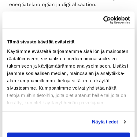
energiateknologian ja digitalisaation.
”Näiltä aloilta löytyy tulevaisuuden kasvua ja
onneksi suomalaisilla yrityksillä on
tämänkaltaista osaamista”, Pohjanheimo sanoo.
Vientinäkymiä heikentäviksi seikoiksi nähtiin
Tämä sivusto käyttää evästeitä
edelleen niin heikentynyt kysyntä, taantuva
Käytämme evästeitä tarjoamamme sisällön ja mainosten
maailmantalous kuin kohonneet
kustannuksetkin. Nämä samat seikat ovat
räätälöimiseen, sosiaalisen median ominaisuuksien
heikentäneet vientiä koko kuluvan vuoden ajan.
tukemiseen ja kävijämäärämme analysoimiseen. Lisäksi
jaamme sosiaalisen median, mainosalan ja analytiikka-
alan kumppaneillemme tietoja siitä, miten käytät
Geopoliittinen epävarmuus
sivustoamme. Kumppanimme voivat yhdistää näitä
tietoja muihin tietoihin, joita olet antanut heille tai joita on
vaikuttaa kannattavuuteen
kerätty, kun olet käyttänyt heidän palvelujaan.
Maailmantalouden tilanne huolestuttaa yrityksiä
viimevuotista enemmän. Peräti 84,5 prosenttia
Näytä tiedot
yrityksistä kertoo olevansa huolissaan
maailmantalouden tilanteesta. Yrityksiä