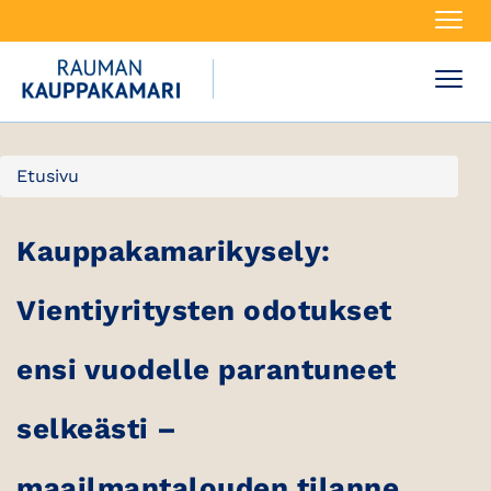
Navi
Navi
Etusivu
Kauppakamarikysely:
Vientiyritysten odotukset
ensi vuodelle parantuneet
selkeästi –
maailmantalouden tilanne