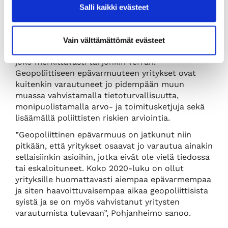
huolestuttaa muun muassa Yhdysvaltojen uuden
Salli kaikki evästeet
presidentin kauppapolitiikka eli mahdolliset tullit.
64 prosenttia vastaajista puolestaan kertoi, että
geopoliittinen epävarmuus ja siitä aiheutuvat
Vain välttämättömät evästeet
häiriöt vaikuttavat yrityksen kannattavuuteen
joko merkittävästi tai jonkin verran.
Geopoliittiseen epävarmuuteen yritykset ovat
kuitenkin varautuneet jo pidempään muun
muassa vahvistamalla tietoturvallisuutta,
monipuolistamalla arvo- ja toimitusketjuja sekä
lisäämällä poliittisten riskien arviointia.
”Geopoliittinen epävarmuus on jatkunut niin
pitkään, että yritykset osaavat jo varautua ainakin
sellaisiinkin asioihin, jotka eivät ole vielä tiedossa
tai eskaloituneet. Koko 2020-luku on ollut
yrityksille huomattavasti aiempaa epävarmempaa
ja siten haavoittuvaisempaa aikaa geopoliittisista
syistä ja se on myös vahvistanut yritysten
varautumista tulevaan”, Pohjanheimo sanoo.