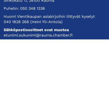
Sinkokatu 11, 26100 Rauma
Puhelin:
050 348 1336
Huom! Vientikaupan asiakirjoihin liittyvät kyselyt
040 1828 268
(Heini Yli-Antola)
Sähköpostiosoitteet ovat muotoa
etunimi.sukunimi@rauma.chamber.fi
Toimiston sähköpostiosoite
kauppakamari@rauma.chamber.fi
Laajemmat yhteystiedot
Kauppakamari
Koulutukset ja tapahtumat
Jäsenyys
Kansainvälisyys
Muut palvelut