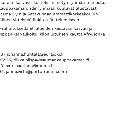
jatketaan kasvuverkostoksi nimetyn ryhmän toimesta.
uppakamari. Ydinryhmään kuuluvat alustavasti
tama Oy:n ja Satakunnan ammattikorkeakoulun
linen yhteistyö linkitetään tekemiseen.
-rahoituksella eli alueiden kestävän kasvun ja
ppaniksi valikoitui kilpailutuksen kautta Afry, jonka
67 johanna.huhtala@eurajoki.fi
88555, riikka.piispa@raumankauppakamari.fi
31 satu.saarinen@rauma.fi
35, janne.virta@portofrauma.com