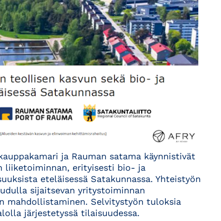
kauppakamari ja Rauman satama käynnistivät
 liiketoiminnan, erityisesti bio- ja
suuksista eteläisessä Satakunnassa. Yhteistyön
dulla sijaitsevan yritystoiminnan
en mahdollistaminen. Selvitystyön tuloksia
lolla järjestetyssä tilaisuudessa.