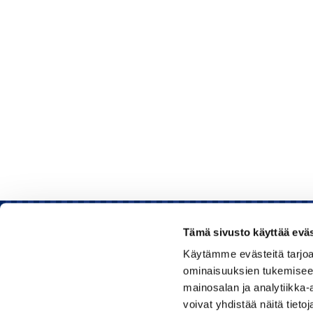
Tämä sivusto käyttää eväs
Käytämme evästeitä tarjoa
Rauman kauppakamari
ominaisuuksien tukemisee
mainosalan ja analytiikka
Sinkokatu 11, 26100 Rauma
voivat yhdistää näitä tietoja