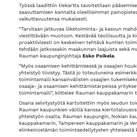
Työssä laadittiin tiekartta tavoitetilaan pääsemisek
saavuttamisen kannalta oleellisimmat painopistea
vaikuttavuutensa mukaisesti.
”Tarvitaan jatkuvaa liiketoiminta- ja kasvun mahd
viestittävään muotoon. Kestävää teollisuutta ja k
proaktiivisesti on keskeinen tehtävä kuntien toim
tehdään jatkossakin maakunnan laajuista sekä maa
Rauman kaupunginjohtaja
Esko Poikela
.
”Myös osaamisen kehittämisessä ja osaajien houkut
yhteistyö tiivistyy. Tästä jo toteutuneina esime
toimintamalli kansainvälisten osaajien tukemiseks
osaaja- ja osaamisen kehittämistarpeissa yritykse
toimintamalli”, kiittelee Rauman kauppakamarin 
Osana selvitystyötä kartoitettiin myös seudun to
Rauman kaupunkien välillä kanssa kiertotalousosa
yhteistyön osalta. Rauman kaupungin, Nokian k
kauppakamarin, Tampereen kauppakamarin ja Vert
elinkeinoelämän toimintaedellytysten yhteisestä 