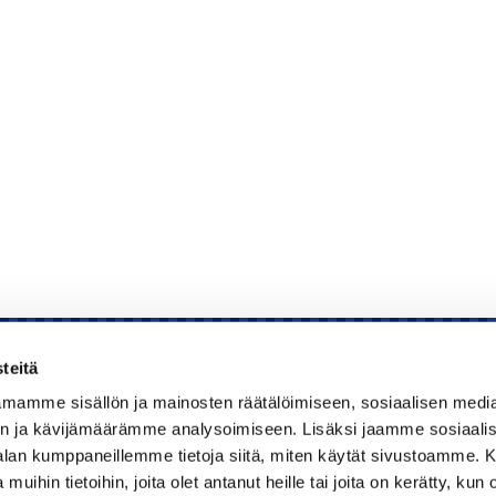
teitä
mamme sisällön ja mainosten räätälöimiseen, sosiaalisen medi
Kauppakamari
n ja kävijämäärämme analysoimiseen. Lisäksi jaamme sosiaali
-alan kumppaneillemme tietoja siitä, miten käytät sivustoamme
Koulutukset ja tapahtumat
 muihin tietoihin, joita olet antanut heille tai joita on kerätty, kun 