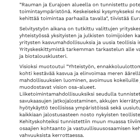
”Rauman ja Eurajoen alueella on tunnistettu pote
toimintaympäristönä. Keskeiseksi kysymykseksi nou
kehittää toimintaa parhaalla tavalla”, tiivistää E
Selvitystyön aikana on tutkittu valittujen yritys
yhteistyössä yksityisten ja julkisten toimijoiden k
yritysten kasvumahdollisuuksia ja uusia teollisia
Yrityskeskittymistä tarkemman tarkastelun alle vali
ja biotalousklusteri.
Visioksi muotoutui ”Yhteistyön, ennakkoluulotto
kohti kestävää kasvua ja elinvoimaa meren äärellä
mahdollisuuksien luominen, avoimuus kokeiluille j
muodostavat vision osa-alueet.
Liiketoimintamahdollisuuksiksi seudulla tunnistett
savukaasujen jatkojalostaminen, akkujen kierräty
hyötykäyttö teollisissa ympäristöissä sekä uusiut
kaikkiaan jalostusasteen nosto nykyisten teollist
Kehityskohteiksi tunnistettiin muun muassa tiiviim
osaajien kohtaanto ja vastuullisuusosaamisen keh
vahvuuksista kerrottaessa.