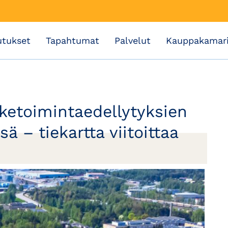
utukset
Tapahtumat
Palvelut
Kauppakamar
iketoimintaedellytyksien
ä – tiekartta viitoittaa