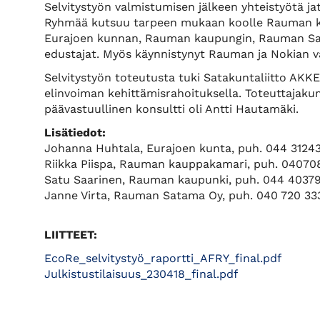
Selvitystyön valmistumisen jälkeen yhteistyötä 
Ryhmää kutsuu tarpeen mukaan koolle Rauman ka
Eurajoen kunnan, Rauman kaupungin, Rauman Sa
edustajat. Myös käynnistynyt Rauman ja Nokian vä
Selvitystyön toteutusta tuki Satakuntaliitto AKKE
elinvoiman kehittämisrahoituksella. Toteuttajakum
päävastuullinen konsultti oli Antti Hautamäki.
Lisätiedot:
Johanna Huhtala, Eurajoen kunta, puh. 044 31243
Riikka Piispa, Rauman kauppakamari, puh. 04070
Satu Saarinen, Rauman kaupunki, puh. 044 40379
Janne Virta, Rauman Satama Oy, puh. 040 720 33
LIITTEET:
EcoRe_selvitystyö_raportti_AFRY_final.pdf
Julkistustilaisuus_230418_final.pdf