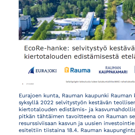
Eurajoen kunta, Rauman kaupunki Rauman 
syksyllä 2022 selvitystyön kestävän teollisen
kiertotalouden edistämis- ja kasvumahdolli
pitkän tähtäimen tavoitteena on Rauman seu
resurssiviisaan kasvun ja uusien investointi
esiteltiin tiistaina 18.4. Rauman kaupunginta