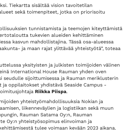
si. Tiekartta sisältää vision tavoitetilan
lueet sekä toimenpiteet, jotka on priorisoitu
ollisuuksien tunnistamista ja teemojen kiteyttämistä
iertotaloutta tukevien alueiden kehittäminen
iessa kasvun mahdollistajina. Tässä osa-alueessa
kunta- ja maan rajat ylittävää yhteistyötä”, toteaa
telussa yksityisten ja julkisten toimijoiden välinen
rkkeinä International House Rauman yhden oven
i seudulle sijoittumisessa ja Rauman meriklusterin
t ja oppilaitokset yhdistävä Seaside Campus -
toimitusjohtaja
Riikka Piispa
.
imijoiden yhteistyömahdollisuuksia Nokian ja
amisen, liikenneväylien ja logistiikan sekä muun
aupungin, Rauman Satama Oy:n, Rauman
e Oy:n yhteistyösopimus elinvoiman ja
kehittämisestä tulee voimaan kevään 2023 aikana.