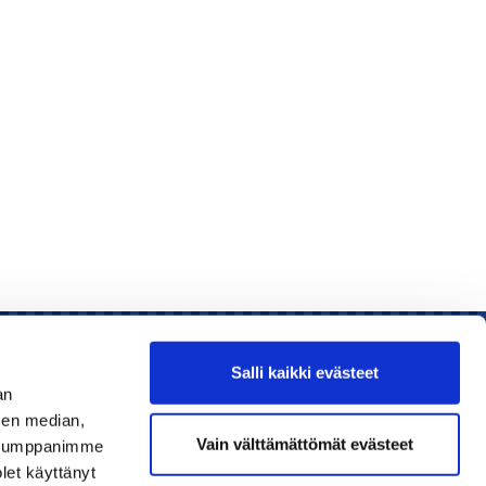
Salli kaikki evästeet
an
sen median,
Liity jäseneksi
Vain välttämättömät evästeet
. Kumppanimme
olet käyttänyt