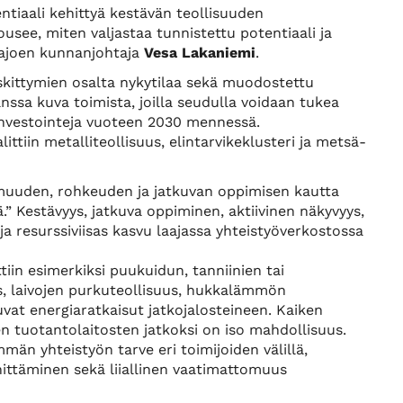
ntiaali kehittyä kestävän teollisuuden
see, miten valjastaa tunnistettu potentiaali ja
urajoen kunnanjohtaja
Vesa Lakaniemi
.
keskittymien osalta nykytilaa sekä muodostettu
anssa kuva toimista, joilla seudulla voidaan tukea
 investointeja vuoteen 2030 mennessä.
ttiin metalliteollisuus, elintarvikeklusteri ja metsä-
muuden, rohkeuden ja jatkuvan oppimisen kautta
.” Kestävyys, jatkuva oppiminen, aktiivinen näkyvyys,
a resurssiviisas kasvu laajassa yhteistyöverkostossa
iin esimerkiksi puukuidun, tanniinien tai
s, laivojen purkuteollisuus, hukkalämmön
uvat energiaratkaisut jatkojalosteineen. Kaiken
en tuotantolaitosten jatkoksi on iso mahdollisuus.
män yhteistyön tarve eri toimijoiden välillä,
ittäminen sekä liiallinen vaatimattomuus