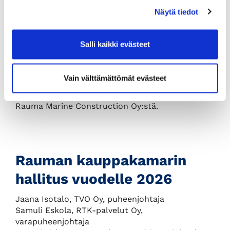
toteaa Isotalo.
Näytä tiedot
Hallituksen varapuheenjohtajina jatkavat
toimitusjohtaja Samuli Eskola RTK-palvelut
Salli kaikki evästeet
Oy:stä ja paikallisjohtaja Tommi Pitkänen
Kongsberg Maritime Finland Oy:stä. Uusina
hallituksessa aloittavat toimitusjohtaja Outi Laine
Vain välttämättömät evästeet
Leo Laine Oy:stä, toimitusjohtaja Antti Leino
Leimet Oy:stä ja toimitusjohtaja Mika Nieminen
Rauma Marine Construction Oy:stä.
Rauman kauppakamarin
hallitus vuodelle 2026
Jaana Isotalo, TVO Oy, puheenjohtaja
Samuli Eskola, RTK-palvelut Oy,
varapuheenjohtaja