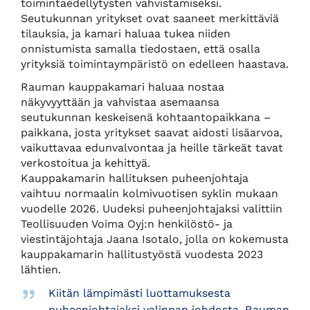
toimintaedellytysten vahvistamiseksi.
Seutukunnan yritykset ovat saaneet merkittäviä
tilauksia, ja kamari haluaa tukea niiden
onnistumista samalla tiedostaen, että osalla
yrityksiä toimintaympäristö on edelleen haastava.
Rauman kauppakamari haluaa nostaa
näkyvyyttään ja vahvistaa asemaansa
seutukunnan keskeisenä kohtaantopaikkana –
paikkana, josta yritykset saavat aidosti lisäarvoa,
vaikuttavaa edunvalvontaa ja heille tärkeät tavat
verkostoitua ja kehittyä.
Kauppakamarin hallituksen puheenjohtaja
vaihtuu normaalin kolmivuotisen syklin mukaan
vuodelle 2026. Uudeksi puheenjohtajaksi valittiin
Teollisuuden Voima Oyj:n henkilöstö- ja
viestintäjohtaja Jaana Isotalo, jolla on kokemusta
kauppakamarin hallitustyöstä vuodesta 2023
lähtien.
Kiitän lämpimästi luottamuksesta
puheenjohtajaksi valinnan johdosta. Rauman