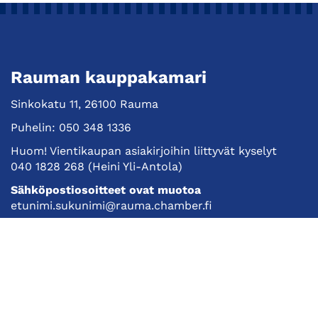
Rauman kauppakamari
Sinkokatu 11, 26100 Rauma
Puhelin:
050 348 1336
Huom! Vientikaupan asiakirjoihin liittyvät kyselyt
040 1828 268
(Heini Yli-Antola)
Sähköpostiosoitteet ovat muotoa
etunimi.sukunimi@rauma.chamber.fi
Toimiston sähköpostiosoite
kauppakamari@rauma.chamber.fi
Laajemmat yhteystiedot
Kauppakamari