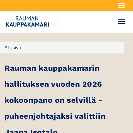
Navi
Navi
Etusivu
Rauman kauppakamarin
hallituksen vuoden 2026
kokoonpano on selvillä -
puheenjohtajaksi valittiin
Jaana Isotalo.