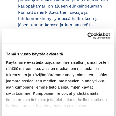
kauppakamari on alueen elinkeinoelämän
kannalta merkittävä tienraivaaja ja
lähdemmekin nyt yhdessä hallituksen ja
jäsenkunnan kanssa jatkamaan työtä
talousalueemme elinkeinoelämän
menestykselle myös tulevaisuudessa.
Olemme Suomenkin kannalta hyvin
merkittävä alue, täällä on monimuotoista
Tämä sivusto käyttää evästeitä
sekä innovatiivista yritystoimintaa ja alueen
osaaminen on huippuluokkaa. Mekään
Käytämme evästeitä tarjoamamme sisällön ja mainosten
kuitenkaan emme ole turvassa maailman
räätälöimiseen, sosiaalisen median ominaisuuksien
myllerrykseltä tai talouden haasteilta, joten
tukemiseen ja kävijämäärämme analysoimiseen. Lisäksi
yhdessä toiminen aktiivisten verkostojen
jaamme sosiaalisen median, mainosalan ja analytiikka-
avulla nousee arvoon arvaamattomaan.
alan kumppaneillemme tietoja siitä, miten käytät
Tähän haluammekin satsata jatkossa
sivustoamme. Kumppanimme voivat yhdistää näitä
vahvasti. Otan puheenjohtajan tehtävän
tietoja muihin tietoihin, joita olet antanut heille tai joita on
vastaan innostuneena mutta nöyränä,
kerätty, kun olet käyttänyt heidän palvelujaan.
yhdessä tekemällä onnistumme varmasti”,