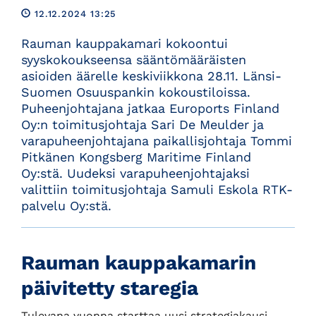
12.12.2024 13:25
Rauman kauppakamari kokoontui
syyskokoukseensa sääntömääräisten
asioiden äärelle keskiviikkona 28.11. Länsi-
Suomen Osuuspankin kokoustiloissa.
Puheenjohtajana jatkaa Euroports Finland
Oy:n toimitusjohtaja Sari De Meulder ja
varapuheenjohtajana paikallisjohtaja Tommi
Pitkänen Kongsberg Maritime Finland
Oy:stä. Uudeksi varapuheenjohtajaksi
valittiin toimitusjohtaja Samuli Eskola RTK-
palvelu Oy:stä.
Rauman kauppakamarin
päivitetty staregia
Tulevana vuonna starttaa uusi strategiakausi,