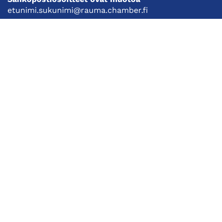
etunimi.sukunimi@rauma.chamber.fi
Toimiston sähköpostiosoite
kauppakamari@rauma.chamber.fi
Laajemmat yhteystiedot
Kauppakamari
Koulutukset ja tapahtumat
Jäsenyys
Kansainvälisyys
Muut palvelut
Ajankohtaista
Tietosuojaseloste
Liity jäseneksi