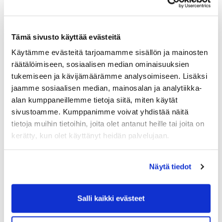
Tämä sivusto käyttää evästeitä
Strategiakärjet vuosille 2025-2029
Käytämme evästeitä tarjoamamme sisällön ja mainosten
Rauman kauppakamarin
räätälöimiseen, sosiaalisen median ominaisuuksien
tukemiseen ja kävijämäärämme analysoimiseen. Lisäksi
hallitus
jaamme sosiaalisen median, mainosalan ja analytiikka-
Kauppakamarin hallituksen puheenjohtajana
alan kumppaneillemme tietoja siitä, miten käytät
jatkaa Euroports Finland Oy:n toimitusjohtaja
sivustoamme. Kumppanimme voivat yhdistää näitä
Sari De Meulder
, jolla on kolmivuotis kauttaan
tietoja muihin tietoihin, joita olet antanut heille tai joita on
vielä vuosi jäljellä.
kerätty, kun olet käyttänyt heidän palvelujaan.
Uutena varapuheenjohtajana aloittaa
toimitusjohtaja
Samuli Eskola
RTK-Palvelu
Näytä tiedot
Oy:stä. Varapuheenjohtajana jatkaa
paikallisjohtaja
Tommi Pitkänen
Kongsberg
Maritime Finland Oy:stä. Uusina hallitukseen
Salli kaikki evästeet
valittiin toimitusjohtaja
Sari Raittila
R-Sarkon
Oy:stä, tehtaanjohtaja
Esa Saarinen
Oras Oy:stä