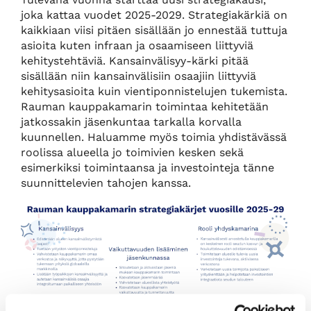
joka kattaa vuodet 2025-2029. Strategiakärkiä on
kaikkiaan viisi pitäen sisällään jo ennestää tuttuja
asioita kuten infraan ja osaamiseen liittyviä
kehitystehtäviä. Kansainvälisyy-kärki pitää
sisällään niin kansainvälisiin osaajiin liittyviä
kehitysasioita kuin vientiponnistelujen tukemista.
Rauman kauppakamarin toimintaa kehitetään
jatkossakin jäsenkuntaa tarkalla korvalla
kuunnellen. Haluamme myös toimia yhdistävässä
roolissa alueella jo toimivien kesken sekä
esimerkiksi toimintaansa ja investointeja tänne
suunnittelevien tahojen kanssa.