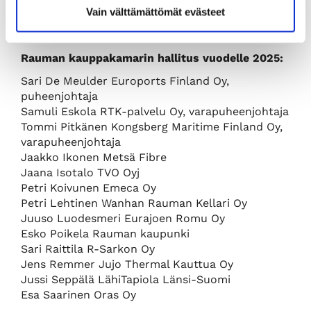
ja tehtaanjohtaja
Jaakko Ikonen
Metsä Fibren
Vain välttämättömät evästeet
sellutehtaalta.
Rauman kauppakamarin hallitus vuodelle 2025:
Sari De Meulder Euroports Finland Oy,
puheenjohtaja
Samuli Eskola RTK-palvelu Oy, varapuheenjohtaja
Tommi Pitkänen Kongsberg Maritime Finland Oy,
varapuheenjohtaja
Jaakko Ikonen Metsä Fibre
Jaana Isotalo TVO Oyj
Petri Koivunen Emeca Oy
Petri Lehtinen Wanhan Rauman Kellari Oy
Juuso Luodesmeri Eurajoen Romu Oy
Esko Poikela Rauman kaupunki
Sari Raittila R-Sarkon Oy
Jens Remmer Jujo Thermal Kauttua Oy
Jussi Seppälä LähiTapiola Länsi-Suomi
Esa Saarinen Oras Oy