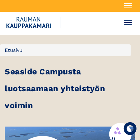
Navi
Navi
Etusivu
Seaside Campusta
luotsaamaan yhteistyön
voimin