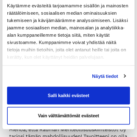
paikallisen elinkeinoelämän tavoitteista.
Käytämme evästeitä tarjoamamme sisällön ja mainosten
räätälöimiseen, sosiaalisen median ominaisuuksien
tukemiseen ja kävijämäärämme analysoimiseen. Lisäksi
Mikä on menestymisen edellytys tehtävässäsi?
jaamme sosiaalisen median, mainosalan ja analytiikka-
Yhteistyö. Tehtäväkenttä ja verkosto on laaja –
alan kumppaneillemme tietoja siitä, miten käytät
mukana on yrityksiä, oppilaitoksia, Rauman
sivustoamme. Kumppanimme voivat yhdistää näitä
kauppakamari, Rauman kaupunki ja joitakin
tietoja muihin tietoihin, joita olet antanut heille tai joita on
säätiöitä. Olen aloittanut eri osapuoliin
kerätty, kun olet käyttänyt heidän palvelujaan.
tutustumisen ja luotan, että saan Seaside
Campuksessa jo mukana olleista aktiivisen
yhteistyöverkoston. Porukka on rentoa ja
Näytä tiedot
positiivista, tällaisten henkilöiden kanssa on hyvä
tehdä töitä.
Salli kaikki evästeet
Mistä sinut löytää?
Vain välttämättömät evästeet
Toimipisteeni on siellä missä moni
verkostoyrityskin, Seaside Industry Parkissa.
Hienoa, että Rauman Meriteollisuuskiinteistöt Oy
tarjosi tämän mahdollisuuden! Tavoitteeni on olla