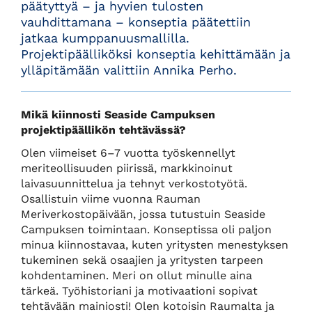
päätyttyä – ja hyvien tulosten
vauhdittamana – konseptia päätettiin
jatkaa kumppanuusmallilla.
Projektipäälliköksi konseptia kehittämään ja
ylläpitämään valittiin Annika Perho.
Mikä kiinnosti Seaside Campuksen
projektipäällikön tehtävässä?
Olen viimeiset 6–7 vuotta työskennellyt
meriteollisuuden piirissä, markkinoinut
laivasuunnittelua ja tehnyt verkostotyötä.
Osallistuin viime vuonna Rauman
Meriverkostopäivään, jossa tutustuin Seaside
Campuksen toimintaan. Konseptissa oli paljon
minua kiinnostavaa, kuten yritysten menestyksen
tukeminen sekä osaajien ja yritysten tarpeen
kohdentaminen. Meri on ollut minulle aina
tärkeä. Työhistoriani ja motivaationi sopivat
tehtävään mainiosti! Olen kotoisin Raumalta ja