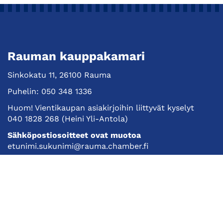
Rauman kauppakamari
Sinkokatu 11, 26100 Rauma
Puhelin:
050 348 1336
Huom! Vientikaupan asiakirjoihin liittyvät kyselyt
040 1828 268
(Heini Yli-Antola)
Sähköpostiosoitteet ovat muotoa
etunimi.sukunimi@rauma.chamber.fi
Toimiston sähköpostiosoite
kauppakamari@rauma.chamber.fi
Laajemmat yhteystiedot
Kauppakamari