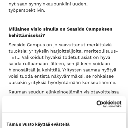
nyt saan synnyinkaupunkiini uuden,
työperspektiivin.
Millainen visio sinulla on Seaside Campuksen
kehittämiseksi?
Seaside Campus on jo saavuttanut merkittäviä
tuloksia: yrityksiin harjoittelijoita, meriteollisuus-
TET… Valikoidut hyväksi todetut asiat on hyvä
saada rullaamaan jälleen, sen jälkeen voidaan
hienosäätää ja kehittää. Yritysten saamaa hyötyä
voisi tuoda entistä näkyvämmäksi, se rohkaisee
uusiakin yrityksiä hyödyntämään konseptiamme.
Rauman seudun elinkeinoelämän visiotavoitteissa
on paljon sellaista, jota itsekin Seaside
Campukselta haluan, kuten yritysten kasvua
tukeva verkostoituminen sekä saumaton
koulutusyhteistyö eri toimijoiden välillä. On
hienoa, että se, mikä motivoi itseä, löytyy myös
Tämä sivusto käyttää evästeitä