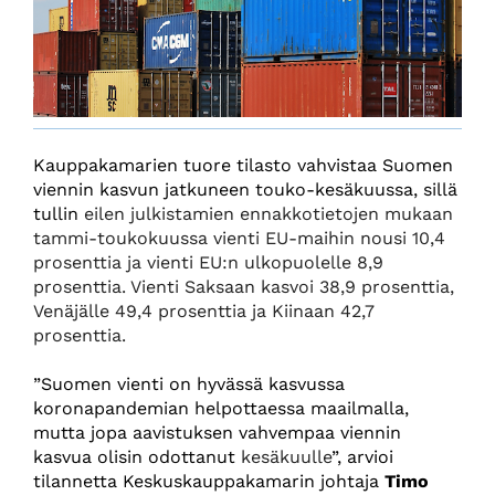
Kauppakamarien tuore tilasto vahvistaa Suomen
viennin kasvun jatkuneen touko-kesäkuussa, sillä
tullin
eilen julkistamien ennakkotietojen mukaan
tammi-toukokuussa vienti EU-maihin nousi 10,4
prosenttia ja vienti EU:n ulkopuolelle 8,9
prosenttia. Vienti Saksaan kasvoi 38,9 prosenttia,
Venäjälle 49,4 prosenttia ja Kiinaan 42,7
prosenttia.
”Suomen vienti on hyvässä kasvussa
koronapandemian helpottaessa maailmalla,
mutta jopa aavistuksen vahvempaa viennin
kasvua olisin odottanut
kesäkuulle
”, arvioi
tilannetta Keskuskauppakamarin johtaja
Timo