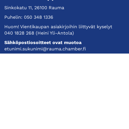
Sinkokatu 11, 26100 Rauma
Puhelin:
050 348 1336
Huom! Vientikaupan asiakirjoihin liittyvät kyselyt
040 1828 268
(Heini Yli-Antola)
Sähköpostiosoitteet ovat muotoa
etunimi.sukunimi@rauma.chamber.fi
Toimiston sähköpostiosoite
kauppakamari@rauma.chamber.fi
Laajemmat yhteystiedot
Kauppakamari
Koulutukset ja tapahtumat
Jäsenyys
Kansainvälisyys
Muut palvelut