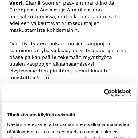
Vuori.
Elämä Suomen päävientimarkkinoilla
Euroopassa, Aasiassa ja Amerikassa on
normalisoitumassa, mutta koronarajoitukset
edelleen vaikeuttavat yritysedustajien
matkustamista kohdemaihin.
”Vientiyritysten mukaan uusien kauppojen
saaminen on yhä vaikeaa, jos yritysedustajat eivät
pääse paikan päälle tekemään myyntityötä
uusien kauppojen aikaansaamiseksi
elvytyspakettien piristämiltä markkinoilta”,
muistuttaa Vuori.
Vuoren mukaan Suomen omatkin, tiukat
maahantulorajoitukset ovat yhä viennin ja
matkailun kannalta haasteelliset, vaikka niitä on
pyritty päivittämään koronatilanteen meillä ja
Tämä sivusto käyttää evästeitä
maailmalla muuttuessa.
Käytämme evästeitä tarjoamamme sisällön ja mainosten
räätälöimiseen, sosiaalisen median ominaisuuksien