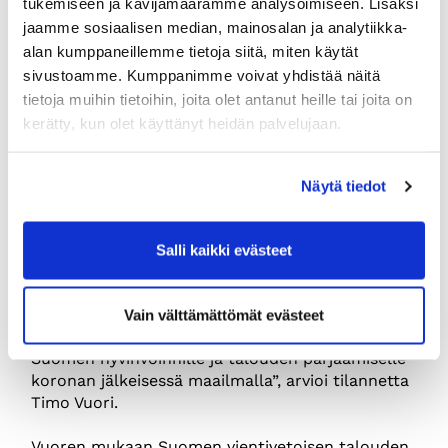
Kohti uutta normaalia –
tukemiseen ja kävijämäärämme analysoimiseen. Lisäksi
jaamme sosiaalisen median, mainosalan ja analytiikka-
yhteiskuntaa ja taloutta avaten
alan kumppaneillemme tietoja siitä, miten käytät
”Lähiaikoina Suomessa on uskallettava ottaa
sivustoamme. Kumppanimme voivat yhdistää näitä
askelia kohti uutta normaalia, jossa ikäihmisten
tietoja muihin tietoihin, joita olet antanut heille tai joita on
ja riskiryhmien kattavan rokottamisen jälkeen
kerätty, kun olet käyttänyt heidän palvelujaan.
Suomessa on opittava elämään koronariskin
kanssa. Emme voi odottaa, että pandemia on
kokonaan hävinnyt meiltä ja maailmalta, koska
Näytä tiedot
silloin yhteiskuntamme ja taloutemme kyky
toipua koronasta kärsisi merkittävästi”, sanoo
Vuori.
Salli kaikki evästeet
”Suomen saavutettavuus maailmalla rakentuu
pitkälti toimivan laiva- ja lentoliikenteen varaan,
Vain välttämättömät evästeet
ja jos se etu menetetään, on se kova kolaus
Suomen hyvinvoinnille ja talouden pärjäämiselle
koronan jälkeisessä maailmalla”, arvioi tilannetta
Timo Vuori.
Vuoren mukaan Suomen vientivetoisen talouden