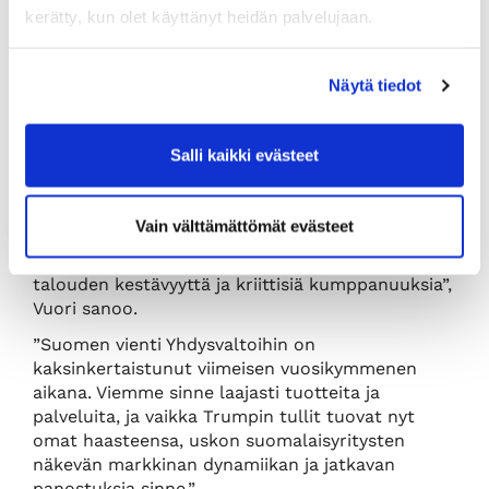
Kiinan olevan ensimmäinen suurvalta, joka voi
kerätty, kun olet käyttänyt heidän palvelujaan.
aidosti haastaa Yhdysvallat turvallisuuden ja
puolustuksen lisäksi myös taloudellisesta ja
teknologisesta näkökulmasta.
Näytä tiedot
”Kiinan nopea kehitys on ollut herätys
Yhdysvalloille, joka ei halua päästää Kiinaa
Salli kaikki evästeet
ohitseen, ja on siksi asettanut talouteen,
teknologiaan ja turvallisuuteen liittyviä
rajoituksia, joihin Kiina vastaa omilla toimillaan.
Vain välttämättömät evästeet
EU tekee yhteistyötä molempien kanssa ja
tasapainoilee rajoitusten välissä, miettien samalla
talouden kestävyyttä ja kriittisiä kumppanuuksia”,
Vuori sanoo.
”Suomen vienti Yhdysvaltoihin on
kaksinkertaistunut viimeisen vuosikymmenen
aikana. Viemme sinne laajasti tuotteita ja
palveluita, ja vaikka Trumpin tullit tuovat nyt
omat haasteensa, uskon suomalaisyritysten
näkevän markkinan dynamiikan ja jatkavan
panostuksia sinne.”