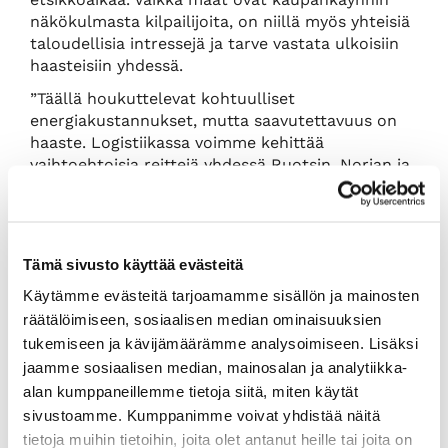
näkökulmasta kilpailijoita, on niillä myös yhteisiä
taloudellisia intressejä ja tarve vastata ulkoisiin
haasteisiin yhdessä.
”Täällä houkuttelevat kohtuulliset
energiakustannukset, mutta saavutettavuus on
haaste. Logistiikassa voimme kehittää
vaihtoehtoisia reittejä yhdessä Ruotsin, Norjan ja
Baltian kanssa. Turvallisuus puolestaan edellyttää
yhteistä riskienhallintaa ja taloudellisen
yhteistyön syventämistä, jotta emme muutu
pelkäksi tytäryhtiötaloudeksi.
Tämä sivusto käyttää evästeitä
Käytämme evästeitä tarjoamamme sisällön ja mainosten
Suurvaltojen kilpailu
räätälöimiseen, sosiaalisen median ominaisuuksien
muuttaa kauppavirtoja
tukemiseen ja kävijämäärämme analysoimiseen. Lisäksi
jaamme sosiaalisen median, mainosalan ja analytiikka-
Yhdysvaltojen ja Kiinan välinen kilpailu on yksi
alan kumppaneillemme tietoja siitä, miten käytät
aikamme merkittävimmistä geopoliittisista
sivustoamme. Kumppanimme voivat yhdistää näitä
teemoista. Vuori huomauttaa vauhdilla kehittyvän
tietoja muihin tietoihin, joita olet antanut heille tai joita on