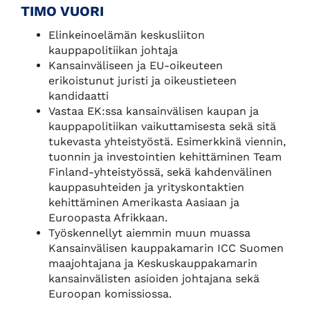
TIMO VUORI
Elinkeinoelämän keskusliiton
kauppapolitiikan johtaja
Kansainväliseen ja EU-oikeuteen
erikoistunut juristi ja oikeustieteen
kandidaatti
Vastaa EK:ssa kansainvälisen kaupan ja
kauppapolitiikan vaikuttamisesta sekä sitä
tukevasta yhteistyöstä. Esimerkkinä viennin,
tuonnin ja investointien kehittäminen Team
Finland-yhteistyössä, sekä kahdenvälinen
kauppasuhteiden ja yrityskontaktien
kehittäminen Amerikasta Aasiaan ja
Euroopasta Afrikkaan.
Työskennellyt aiemmin muun muassa
Kansainvälisen kauppakamarin ICC Suomen
maajohtajana ja Keskuskauppakamarin
kansainvälisten asioiden johtajana sekä
Euroopan komissiossa.