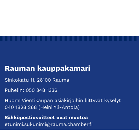
Rauman kauppakamari
Sinkokatu 11, 26100 Rauma
Puhelin:
050 348 1336
Huom! Vientikaupan asiakirjoihin liittyvät kyselyt
040 1828 268
(Heini Yli-Antola)
Sähköpostiosoitteet ovat muotoa
etunimi.sukunimi@rauma.chamber.fi
Toimiston sähköpostiosoite