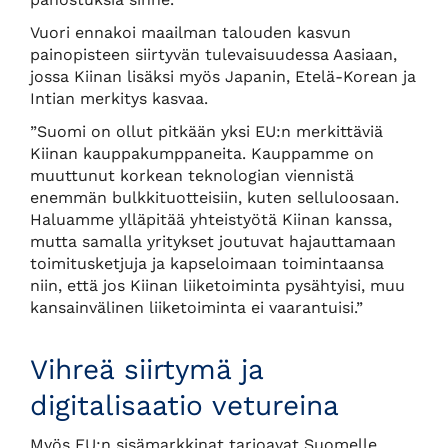
Vuori ennakoi maailman talouden kasvun
painopisteen siirtyvän tulevaisuudessa Aasiaan,
jossa Kiinan lisäksi myös Japanin, Etelä-Korean ja
Intian merkitys kasvaa.
”Suomi on ollut pitkään yksi EU:n merkittäviä
Kiinan kauppakumppaneita. Kauppamme on
muuttunut korkean teknologian viennistä
enemmän bulkkituotteisiin, kuten selluloosaan.
Haluamme ylläpitää yhteistyötä Kiinan kanssa,
mutta samalla yritykset joutuvat hajauttamaan
toimitusketjuja ja kapseloimaan toimintaansa
niin, että jos Kiinan liiketoiminta pysähtyisi, muu
kansainvälinen liiketoiminta ei vaarantuisi.”
Vihreä siirtymä ja
digitalisaatio vetureina
Myös EU:n sisämarkkinat tarjoavat Suomelle