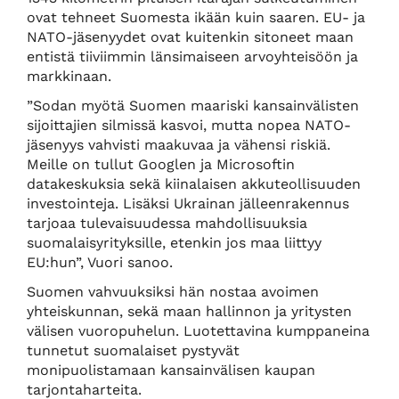
ovat tehneet Suomesta ikään kuin saaren. EU- ja
NATO-jäsenyydet ovat kuitenkin sitoneet maan
entistä tiiviimmin länsimaiseen arvoyhteisöön ja
markkinaan.
”Sodan myötä Suomen maariski kansainvälisten
sijoittajien silmissä kasvoi, mutta nopea NATO-
jäsenyys vahvisti maakuvaa ja vähensi riskiä.
Meille on tullut Googlen ja Microsoftin
datakeskuksia sekä kiinalaisen akkuteollisuuden
investointeja. Lisäksi Ukrainan jälleenrakennus
tarjoaa tulevaisuudessa mahdollisuuksia
suomalaisyrityksille, etenkin jos maa liittyy
EU:hun”, Vuori sanoo.
Suomen vahvuuksiksi hän nostaa avoimen
yhteiskunnan, sekä maan hallinnon ja yritysten
välisen vuoropuhelun. Luotettavina kumppaneina
tunnetut suomalaiset pystyvät
monipuolistamaan kansainvälisen kaupan
tarjontaharteita.