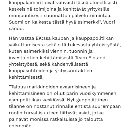
kauppakamarit ovat vahvasti läsnä alueellisesti
keskeisinä toimijoina ja kehittävät yrityksille
monipuolisesti suunnattua palvelutoimintaa.
Suomi on kaikesta tästä hyvä esimerkki”, Vuori
sanoo.
Hän vastaa EK:ssa kaupan ja kauppapolitiikan
vaikuttamisesta sekä sitä tukevasta yhteistyöstä,
kuten esimerkiksi viennin, tuonnin ja
investointien kehittämisestä Team Finland -
yhteistyössä, sekä kahdenvälisestä
kauppasuhteiden ja yrityskontaktien
kehittämisestä.
”Talous markkinoiden avaamisineen ja
kehittämisineen on ollut parin vuosikymmenen
ajan politiikan keskiössä. Nyt geopoliittinen
tilanne on nostanut rinnalle entistä suurempaan
roolin turvallisuuteen liittyvät asiat, jotka
painavat monissa ratkaisuissa jo taloutta
enemmän.