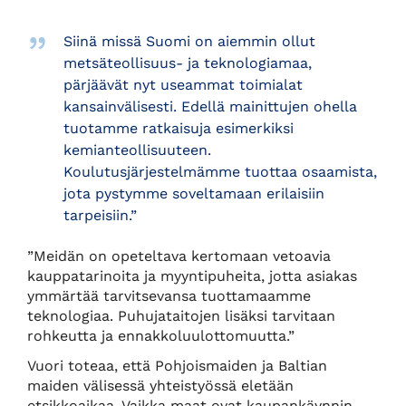
Siinä missä Suomi on aiemmin ollut
metsäteollisuus- ja teknologiamaa,
pärjäävät nyt useammat toimialat
kansainvälisesti. Edellä mainittujen ohella
tuotamme ratkaisuja esimerkiksi
kemianteollisuuteen.
Koulutusjärjestelmämme tuottaa osaamista,
jota pystymme soveltamaan erilaisiin
tarpeisiin.”
”Meidän on opeteltava kertomaan vetoavia
kauppatarinoita ja myyntipuheita, jotta asiakas
ymmärtää tarvitsevansa tuottamaamme
teknologiaa. Puhujataitojen lisäksi tarvitaan
rohkeutta ja ennakkoluulottomuutta.”
Vuori toteaa, että Pohjoismaiden ja Baltian
maiden välisessä yhteistyössä eletään
etsikkoaikaa. Vaikka maat ovat kaupankäynnin