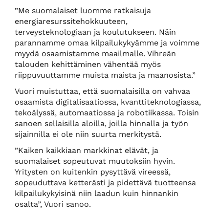
”Me suomalaiset luomme ratkaisuja
energiaresurssitehokkuuteen,
terveysteknologiaan ja koulutukseen. Näin
parannamme omaa kilpailukykyämme ja voimme
myydä osaamistamme maailmalle. Vihreän
talouden kehittäminen vähentää myös
riippuvuuttamme muista maista ja maanosista.”
Vuori muistuttaa, että suomalaisilla on vahvaa
osaamista digitalisaatiossa, kvanttiteknologiassa,
tekoälyssä, automaatiossa ja robotiikassa. Toisin
sanoen sellaisilla aloilla, joilla hinnalla ja työn
sijainnilla ei ole niin suurta merkitystä.
”Kaiken kaikkiaan markkinat elävät, ja
suomalaiset sopeutuvat muutoksiin hyvin.
Yritysten on kuitenkin pysyttävä vireessä,
sopeuduttava ketterästi ja pidettävä tuotteensa
kilpailukykyisinä niin laadun kuin hinnankin
osalta”, Vuori sanoo.