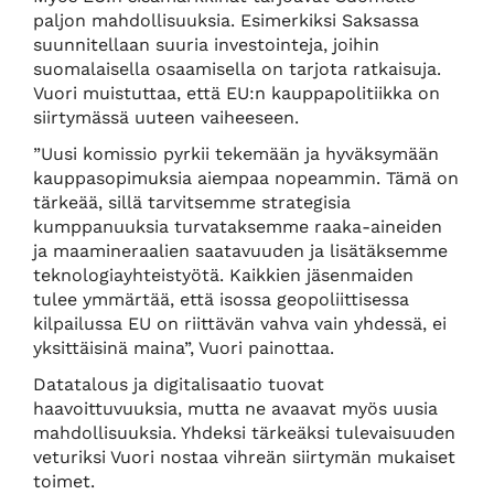
paljon mahdollisuuksia. Esimerkiksi Saksassa
suunnitellaan suuria investointeja, joihin
suomalaisella osaamisella on tarjota ratkaisuja.
Vuori muistuttaa, että EU:n kauppapolitiikka on
siirtymässä uuteen vaiheeseen.
”Uusi komissio pyrkii tekemään ja hyväksymään
kauppasopimuksia aiempaa nopeammin. Tämä on
tärkeää, sillä tarvitsemme strategisia
kumppanuuksia turvataksemme raaka-aineiden
ja maamineraalien saatavuuden ja lisätäksemme
teknologiayhteistyötä. Kaikkien jäsenmaiden
tulee ymmärtää, että isossa geopoliittisessa
kilpailussa EU on riittävän vahva vain yhdessä, ei
yksittäisinä maina”, Vuori painottaa.
Datatalous ja digitalisaatio tuovat
haavoittuvuuksia, mutta ne avaavat myös uusia
mahdollisuuksia. Yhdeksi tärkeäksi tulevaisuuden
veturiksi Vuori nostaa vihreän siirtymän mukaiset
toimet.