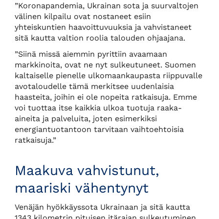
”Koronapandemia, Ukrainan sota ja suurvaltojen
välinen kilpailu ovat nostaneet esiin
yhteiskuntien haavoittuvuuksia ja vahvistaneet
sitä kautta valtion roolia talouden ohjaajana.
”Siinä missä aiemmin pyrittiin avaamaan
markkinoita, ovat ne nyt sulkeutuneet. Suomen
kaltaiselle pienelle ulkomaankaupasta riippuvalle
avotaloudelle tämä merkitsee uudenlaisia
haasteita, joihin ei ole nopeita ratkaisuja. Emme
voi tuottaa itse kaikkia ulkoa tuotuja raaka-
aineita ja palveluita, joten esimerkiksi
energiantuotantoon tarvitaan vaihtoehtoisia
ratkaisuja.”
Maakuva vahvistunut,
maariski vähentynyt
Venäjän hyökkäyssota Ukrainaan ja sitä kautta
1343 kilometrin pituisen itärajan sulkeutuminen