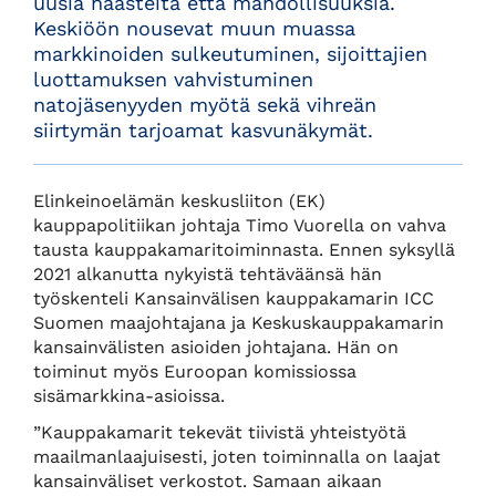
uusia haasteita että mahdollisuuksia.
Keskiöön nousevat muun muassa
markkinoiden sulkeutuminen, sijoittajien
luottamuksen vahvistuminen
natojäsenyyden myötä sekä vihreän
siirtymän tarjoamat kasvunäkymät.
Elinkeinoelämän keskusliiton (EK)
kauppapolitiikan johtaja Timo Vuorella on vahva
tausta kauppakamaritoiminnasta. Ennen syksyllä
2021 alkanutta nykyistä tehtäväänsä hän
työskenteli Kansainvälisen kauppakamarin ICC
Suomen maajohtajana ja Keskuskauppakamarin
kansainvälisten asioiden johtajana. Hän on
toiminut myös Euroopan komissiossa
sisämarkkina-asioissa.
”Kauppakamarit tekevät tiivistä yhteistyötä
maailmanlaajuisesti, joten toiminnalla on laajat
kansainväliset verkostot. Samaan aikaan