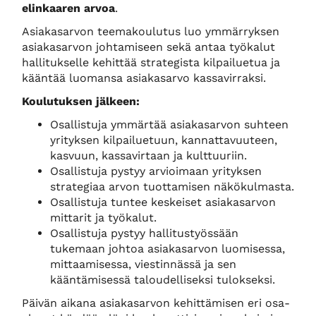
elinkaaren arvoa
.
Asiakasarvon teemakoulutus luo ymmärryksen
asiakasarvon johtamiseen sekä antaa työkalut
hallitukselle kehittää strategista kilpailuetua ja
kääntää luomansa asiakasarvo kassavirraksi.
Koulutuksen jälkeen:
Osallistuja ymmärtää asiakasarvon suhteen
yrityksen kilpailuetuun, kannattavuuteen,
kasvuun, kassavirtaan ja kulttuuriin.
Osallistuja pystyy arvioimaan yrityksen
strategiaa arvon tuottamisen näkökulmasta.
Osallistuja tuntee keskeiset asiakasarvon
mittarit ja työkalut.
Osallistuja pystyy hallitustyössään
tukemaan johtoa asiakasarvon luomisessa,
mittaamisessa, viestinnässä ja sen
kääntämisessä taloudelliseksi tulokseksi.
Päivän aikana asiakasarvon kehittämisen eri osa-