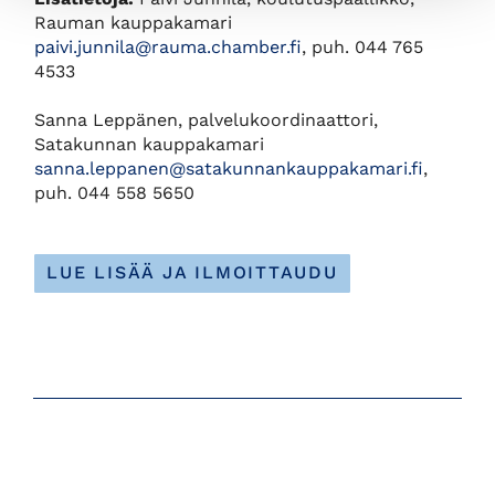
Rauman kauppakamari
paivi.junnila@rauma.chamber.fi
, puh. 044 765
4533
Sanna Leppänen, palvelukoordinaattori,
Satakunnan kauppakamari
sanna.leppanen@satakunnankauppakamari.fi
,
puh. 044 558 5650
LUE LISÄÄ JA ILMOITTAUDU