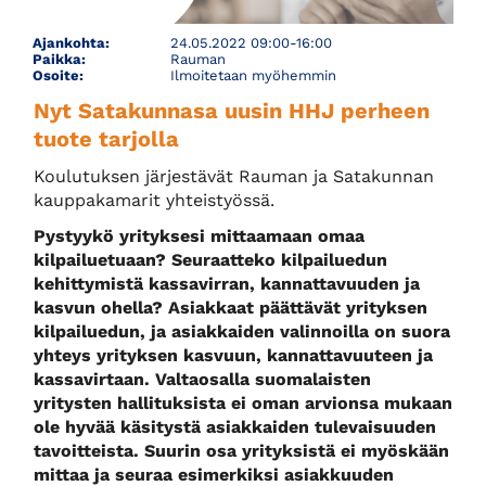
Ajankohta:
24.05.2022 09:00-16:00
Paikka:
Rauman
Osoite:
Ilmoitetaan myöhemmin
Nyt Satakunnasa uusin HHJ perheen
tuote tarjolla
Koulutuksen järjestävät Rauman ja Satakunnan
kauppakamarit yhteistyössä.
Pystyykö yrityksesi mittaamaan omaa
kilpailuetuaan? Seuraatteko kilpailuedun
kehittymistä kassavirran, kannattavuuden ja
kasvun ohella? Asiakkaat päättävät yrityksen
kilpailuedun, ja asiakkaiden valinnoilla on suora
yhteys yrityksen kasvuun, kannattavuuteen ja
kassavirtaan. Valtaosalla suomalaisten
yritysten hallituksista ei oman arvionsa mukaan
ole hyvää käsitystä asiakkaiden tulevaisuuden
tavoitteista. Suurin osa yrityksistä ei myöskään
mittaa ja seuraa esimerkiksi asiakkuuden