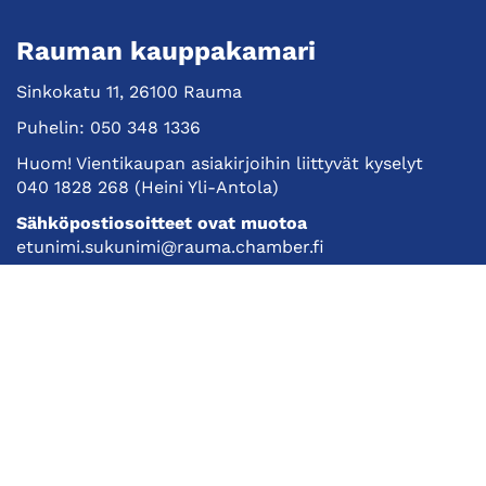
Rauman kauppakamari
Sinkokatu 11, 26100 Rauma
Puhelin:
050 348 1336
Huom! Vientikaupan asiakirjoihin liittyvät kyselyt
040 1828 268
(Heini Yli-Antola)
Sähköpostiosoitteet ovat muotoa
etunimi.sukunimi@rauma.chamber.fi
Toimiston sähköpostiosoite
kauppakamari@rauma.chamber.fi
Laajemmat yhteystiedot
Kauppakamari
Koulutukset ja tapahtumat
Jäsenyys