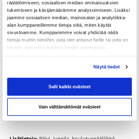
räätälöimiseen, sosiaalisen median ominaisuuksien
puheenjohtajakurssin käyneille koulutuksen
tukemiseen ja kävijämäärämme analysoimiseen. Lisäksi
hinta on 350 euroa (+alv).
Kauppakamarin
jaamme sosiaalisen median, mainosalan ja analytiikka-
jäsenhinta 480 euroa (+alv), normaalihinta 795
alan kumppaneillemme tietoja siitä, miten käytät
euroa (+alv).
sivustoamme. Kumppanimme voivat yhdistää näitä
Osallistumismaksu laskutetaan jälkikäteen.
tietoja muihin tietoihin, joita olet antanut heille tai joita on
Viimeisen ilmoittautumispäivän jälkeen
kerätty, kun olet käyttänyt heidän palvelujaan.
perutuista kurssi-ilmoittautumisista perimme
50% osallistumismaksusta. Kaksi päivää ennen
tilaisuutta tai sen jälkeen peruutetuista sekä
Näytä tiedot
peruuttamatta jätetyistä ilmoittautumisista
laskutamme osallistumismaksun
kokonaisuudessaan.
Salli kaikki evästeet
Ilmoittautuminen:
Vain välttämättömät evästeet
Ilmoittautumiset viimeistään 7 vuorokautta
ennen tilaisuutta.
Lisätietoja:
Päivi Junnila, koulutuspäällikkö,