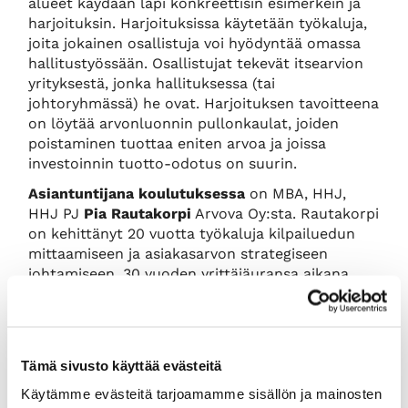
alueet käydään läpi konkreettisin esimerkein ja
harjoituksin. Harjoituksissa käytetään työkaluja,
joita jokainen osallistuja voi hyödyntää omassa
hallitustyössään. Osallistujat tekevät itsearvion
yrityksestä, jonka hallituksessa (tai
johtoryhmässä) he ovat. Harjoituksen tavoitteena
on löytää arvonluonnin pullonkaulat, joiden
poistaminen tuottaa eniten arvoa ja joissa
investoinnin tuotto-odotus on suurin.
Asiantuntijana koulutuksessa
on MBA, HHJ,
HHJ PJ
Pia Rautakorpi
Arvova Oy:sta. Rautakorpi
on kehittänyt 20 vuotta työkaluja kilpailuedun
mittaamiseen ja asiakasarvon strategiseen
johtamiseen. 30 vuoden yrittäjäuransa aikana
hänelle on kertynyt kokemusta aina startupeista
pörssiyhtiöihin eri toimialoilta. Hallitustyötä
Rautakorpi on tehnyt startupeissa ja PK-
yrityksissä.
Tämä sivusto käyttää evästeitä
Kurssin hinta:
Käytämme evästeitä tarjoamamme sisällön ja mainosten
HUOM! HHJ-kurssin tai HHJ-