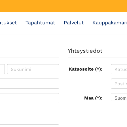
utukset
Tapahtumat
Palvelut
Kauppakamar
Yhteystiedot
Katuosoite (*):
Suom
Maa (*):