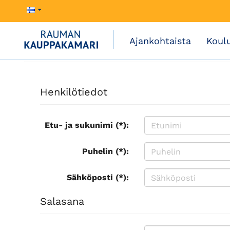
Ajankohtaista
Koul
Henkilötiedot
Etu- ja sukunimi (*):
Puhelin (*):
Sähköposti (*):
Salasana