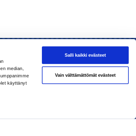
Salli kaikki evästeet
an
sen median,
Liity jäseneksi
Vain välttämättömät evästeet
. Kumppanimme
olet käyttänyt
Lue uusin lehti
Tilaa uutiskirjeitä