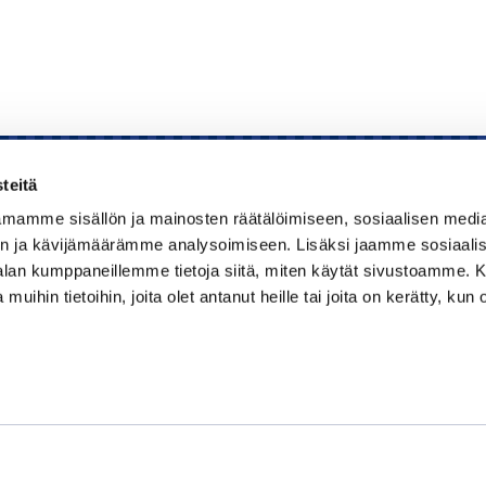
teitä
mamme sisällön ja mainosten räätälöimiseen, sosiaalisen medi
Kauppakamari
n ja kävijämäärämme analysoimiseen. Lisäksi jaamme sosiaali
-alan kumppaneillemme tietoja siitä, miten käytät sivustoamme
Koulutukset ja tapahtumat
 muihin tietoihin, joita olet antanut heille tai joita on kerätty, kun 
Jäsenyys
Kansainvälisyys
Muut palvelut
Ajankohtaista