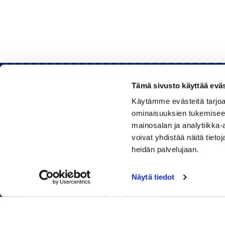
Tämä sivusto käyttää eväs
Käytämme evästeitä tarjoa
Rauman kauppakamari
ominaisuuksien tukemisee
mainosalan ja analytiikka
Sinkokatu 11, 26100 Rauma
voivat yhdistää näitä tietoja
heidän palvelujaan.
Puhelin:
050 348 1336
Huom! Vientikaupan asiakirjoihin liittyvät kyselyt
Näytä tiedot
040 1828 268
(Heini Yli-Antola)
Sähköpostiosoitteet ovat muotoa
etunimi.sukunimi@rauma.chamber.fi
Toimiston sähköpostiosoite