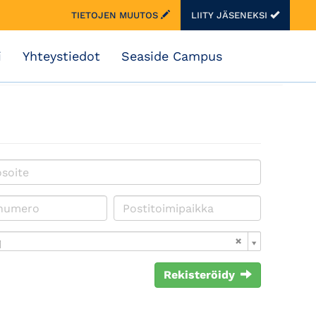
TIETOJEN MUUTOS
LIITY JÄSENEKSI
i
Yhteystiedot
Seaside Campus
i
Rekisteröidy