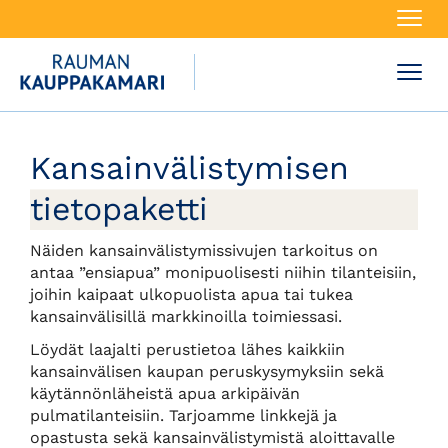
Navi
Navi
Kansainvälistymisen
tietopaketti
Näiden kansainvälistymissivujen tarkoitus on
antaa ”ensiapua” monipuolisesti niihin tilanteisiin,
joihin kaipaat ulkopuolista apua tai tukea
kansainvälisillä markkinoilla toimiessasi.
Löydät laajalti perustietoa lähes kaikkiin
kansainvälisen kaupan peruskysymyksiin sekä
käytännönläheistä apua arkipäivän
pulmatilanteisiin. Tarjoamme linkkejä ja
opastusta sekä kansainvälistymistä aloittavalle