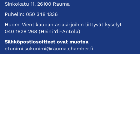
Sinkokatu 11, 26100 Rauma
Puhelin:
050 348 1336
Huom! Vientikaupan asiakirjoihin liittyvät kyselyt
040 1828 268
(Heini Yli-Antola)
Sähköpostiosoitteet ovat muotoa
etunimi.sukunimi@rauma.chamber.fi
Toimiston sähköpostiosoite
kauppakamari@rauma.chamber.fi
Laajemmat yhteystiedot
Kauppakamari
Koulutukset ja tapahtumat
Jäsenyys
Kansainvälisyys
Muut palvelut