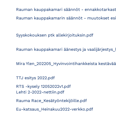
Rauman kauppakamari säännöt - ennakkotarkast
Rauman kauppakamarin säännöt - muutokset esite
Syyskokouksen ptk allekirjoituksin.pdf
Rauman kauppakamari äänestys ja vaalijärjestys_
Mira Ylen_202205_Hyvinvointihankkeista kestäva
TTJ esitys 2022.pdf
RTS -kysely 12052022v1.pdf
Lehti 2-2022-nettiin.pdf
Rauma Race_Kesätyöntekijöille.pdf
Eu-katsaus_Heinakuu2022-verkko.pdf