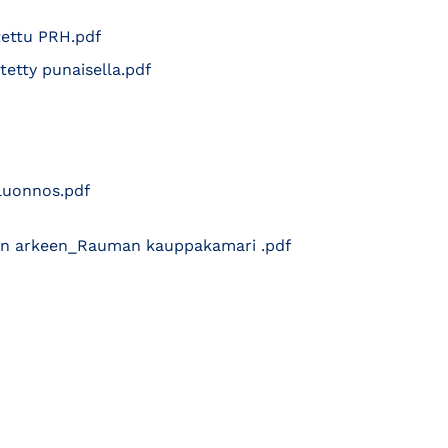
ettu PRH.pdf
tty punaisella.pdf
luonnos.pdf
̈än arkeen_Rauman kauppakamari .pdf