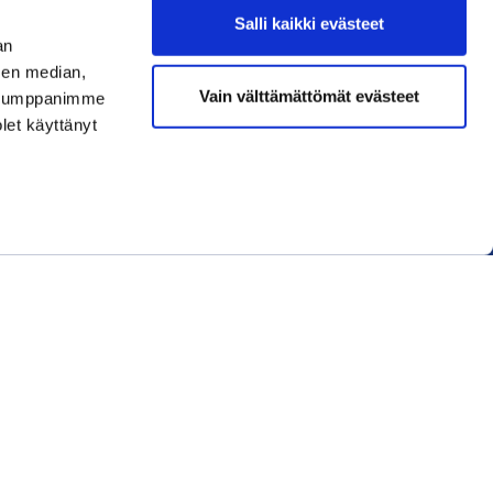
Salli kaikki evästeet
an
sen median,
Liity jäseneksi
Vain välttämättömät evästeet
. Kumppanimme
olet käyttänyt
Lue uusin lehti
Tilaa uutiskirjeitä
REKISTERÖIDY
KIRJAUDU SISÄÄN