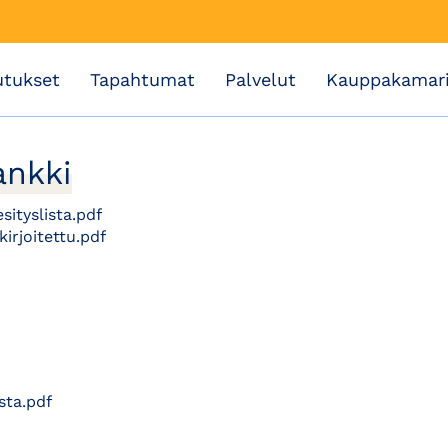
utukset
Tapahtumat
Palvelut
Kauppakamar
ankki
ityslista.pdf
irjoitettu.pdf
sta.pdf