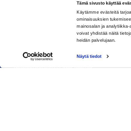
Tämä sivusto käyttää eväs
Käytämme evästeitä tarjoa
Rauman kauppakamari
ominaisuuksien tukemisee
mainosalan ja analytiikka
Sinkokatu 11, 26100 Rauma
voivat yhdistää näitä tietoja
heidän palvelujaan.
Puhelin:
050 348 1336
Huom! Vientikaupan asiakirjoihin liittyvät kyselyt
Näytä tiedot
040 1828 268
(Heini Yli-Antola)
Sähköpostiosoitteet ovat muotoa
etunimi.sukunimi@rauma.chamber.fi
Toimiston sähköpostiosoite
kauppakamari@rauma.chamber.fi
Laajemmat yhteystiedot