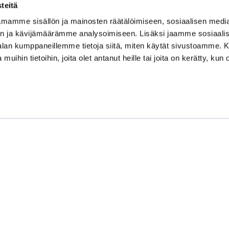
teitä
mamme sisällön ja mainosten räätälöimiseen, sosiaalisen medi
Kauppakamari
n ja kävijämäärämme analysoimiseen. Lisäksi jaamme sosiaali
-alan kumppaneillemme tietoja siitä, miten käytät sivustoamme
Koulutukset ja tapahtumat
 muihin tietoihin, joita olet antanut heille tai joita on kerätty, kun 
Jäsenyys
Kansainvälisyys
Muut palvelut
Ajankohtaista
Tietosuojaseloste