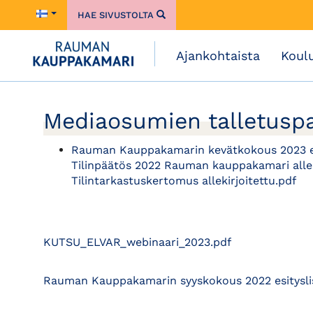
HAE SIVUSTOLTA
Ajankohtaista
Koul
Mediaosumien talletusp
Rauman Kauppakamarin kevätkokous 2023 es
Tilinpäätös 2022 Rauman kauppakamari allek
Tilintarkastuskertomus allekirjoitettu.pdf
KUTSU_ELVAR_webinaari_2023.pdf
Rauman Kauppakamarin syyskokous 2022 esitysli