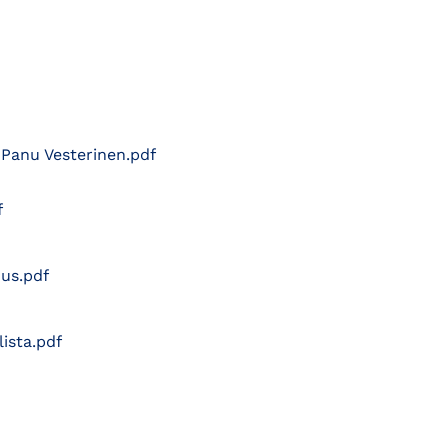
-Panu Vesterinen.pdf
f
uus.pdf
ista.pdf