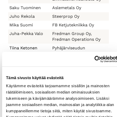
Saku Tuominen
Aslemetals Oy
Juho Rekola
Steerprop Oy
Mika Suomi
FB Ketjutekniikka Oy
Juha-Pekka Valo
Fredman Group Oy,
Fredman Operations Oy
Tiina Ketonen
Pyhäjärviseudun
Nuorkauppakamari ry, Jujo
Thermal Kauttua Oy
Rauman
Minna Lahtonen
Nuorkauppakamari ry
Tämä sivusto käyttää evästeitä
Käytämme evästeitä tarjoamamme sisällön ja mainosten
räätälöimiseen, sosiaalisen median ominaisuuksien
Takaisin luottamushenkilöihin
tukemiseen ja kävijämäärämme analysoimiseen. Lisäksi
Takaisin kansilehdelle
jaamme sosiaalisen median, mainosalan ja analytiikka-alan
kumppaneillemme tietoja siitä, miten käytät sivustoamme.