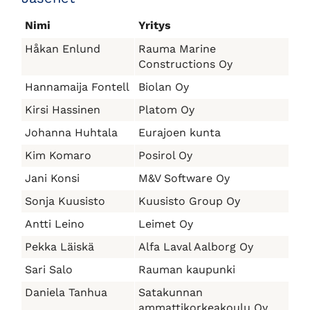
Nimi
Yritys
Håkan Enlund
Rauma Marine
Constructions Oy
Hannamaija Fontell
Biolan Oy
Kirsi Hassinen
Platom Oy
Johanna Huhtala
Eurajoen kunta
Kim Komaro
Posirol Oy
Jani Konsi
M&V Software Oy
Sonja Kuusisto
Kuusisto Group Oy
Antti Leino
Leimet Oy
Pekka Läiskä
Alfa Laval Aalborg Oy
Sari Salo
Rauman kaupunki
Daniela Tanhua
Satakunnan
ammattikorkeakoulu Oy