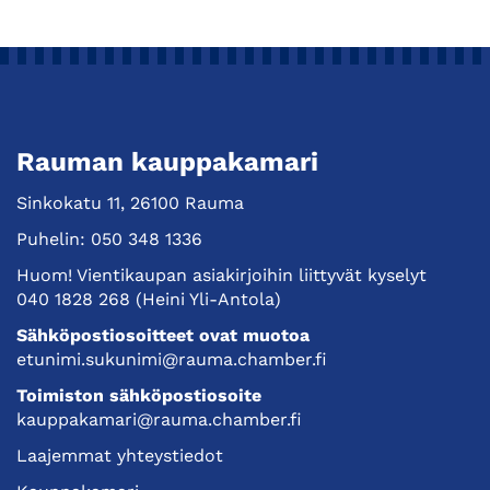
Rauman kauppakamari
Sinkokatu 11, 26100 Rauma
Puhelin:
050 348 1336
Huom! Vientikaupan asiakirjoihin liittyvät kyselyt
040 1828 268
(Heini Yli-Antola)
Sähköpostiosoitteet ovat muotoa
etunimi.sukunimi@rauma.chamber.fi
Toimiston sähköpostiosoite
kauppakamari@rauma.chamber.fi
Laajemmat yhteystiedot