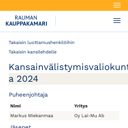
Navi
Navi
Takaisin luottamushenkilöihin
Takaisin kansilehdelle
Kansainvälistymisvaliokun
a 2024
Puheenjohtaja
Nimi
Yritys
Markus Miekanmaa
Oy Lai-Mu Ab
Jäsenet