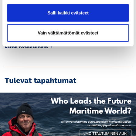
Salli kaikki evästeet
Vain välttämättömät evästeet
HHJ hallituskoulutukset Satakunnassa​
Lisää koulutuksia →
Tulevat tapahtumat