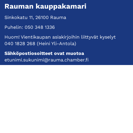
Rauman kauppakamari
Sinkokatu 11, 26100 Rauma
Puhelin:
050 348 1336
Huom! Vientikaupan asiakirjoihin liittyvät kyselyt
040 1828 268
(Heini Yli-Antola)
Sähköpostiosoitteet ovat muotoa
etunimi.sukunimi@rauma.chamber.fi
Toimiston sähköpostiosoite
kauppakamari@rauma.chamber.fi
Laajemmat yhteystiedot
Kauppakamari
Koulutukset ja tapahtumat
Jäsenyys
Kansainvälisyys