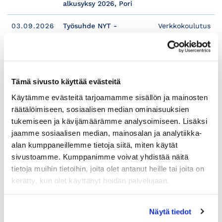
alkusyksy 2026, Pori
03.09.2026
Työsuhde NYT -
Verkkokoulutus
06:00
ajankohtaista
työlainsäädännöstä
08.09.2026
Copilotin ilmaisversion
Verkkokoulutus
06:00
käytön perusteet
Tämä sivusto käyttää evästeitä
Käytämme evästeitä tarjoamamme sisällön ja mainosten
08.09.2026
Palkka-avoimuus ja tasa-
Verkkokoulutus
räätälöimiseen, sosiaalisen median ominaisuuksien
06:00
arvolain vaatimukset
sekä raportointi
tukemiseen ja kävijämäärämme analysoimiseen. Lisäksi
tulorekisteriin
jaamme sosiaalisen median, mainosalan ja analytiikka-
alan kumppaneillemme tietoja siitä, miten käytät
sivustoamme. Kumppanimme voivat yhdistää näitä
tietoja muihin tietoihin, joita olet antanut heille tai joita on
kerätty, kun olet käyttänyt heidän palvelujaan.
Näytä tiedot